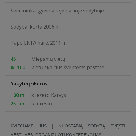
Šeimininkai gyvena toje pačioje sodyboje
Sodyba įkurta 2006 m.
Tapo LKTA nare: 2011 m.
45
Miegamų vietų
Iki 100
Vietų skaičius šventėms pastate
Sodyba įsikūrusi
100 m
iki ežero Karvys
25 km
iki miesto
KVIEČIAME JUS Į NUOSTABIĄ SODYBĄ ŠVĘSTI
VESTUVES, ORGANIZUOTI KONFERENCIJAS!