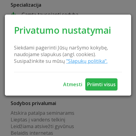
Specializacija
Gamtą tausojanti sodyba
Šeimos šventės
Privatumo nustatymai
Verslo renginiai
Pramogos sodyboje
Siekdami pagerinti Jūsų naršymo kokybę,
Dviračiai
naudojame slapukus (angl. cookies).
Teniso kortai
Susipažinkite su mūsų
"Slapukų politika".
Krepšinio aikštelė
Valtis
Vandens dviračiai
Atmesti
Priimti visus
Galimybė uogauti
Sodybos privalumai
Atskira patalpa seminarams
Lieptas į vandens telkinį
Leidžiama atsivežti gyvūnus
Belaidis internetas