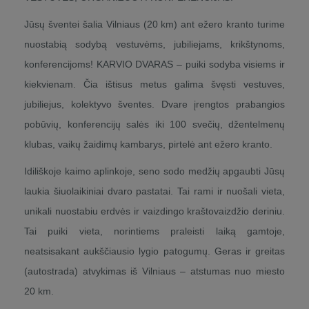
Jūsų šventei šalia Vilniaus (20 km) ant ežero kranto turime
nuostabią sodybą vestuvėms, jubiliejams, krikštynoms,
konferencijoms! KARVIO DVARAS – puiki sodyba visiems ir
kiekvienam. Čia ištisus metus galima švęsti vestuves,
jubiliejus, kolektyvo šventes. Dvare įrengtos prabangios
pobūvių, konferencijų salės iki 100 svečių, džentelmenų
klubas, vaikų žaidimų kambarys, pirtelė ant ežero kranto.
Idiliškoje kaimo aplinkoje, seno sodo medžių apgaubti Jūsų
laukia šiuolaikiniai dvaro pastatai. Tai rami ir nuošali vieta,
unikali nuostabiu erdvės ir vaizdingo kraštovaizdžio deriniu.
Tai puiki vieta, norintiems praleisti laiką gamtoje,
neatsisakant aukščiausio lygio patogumų. Geras ir greitas
(autostrada) atvykimas iš Vilniaus – atstumas nuo miesto
20 km.