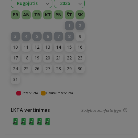
Atidaryti
Atidaryti
Rugpjūtis
2026
Sausis
Vasaris
Kovas
Balandis
Gegužė
Birželis
Liepa
Rugpjūtis
Rugsėjis
Spalis
Lapkritis
Gruodis
2026
2027
PR
AN
TR
KT
PN
ŠT
SK
1
2
3
4
5
6
7
8
9
10
11
12
13
14
15
16
17
18
19
20
21
22
23
24
25
26
27
28
29
30
31
Rezervuota
Dalinai rezervuota
LKTA vertinimas
Sodybos komforto lygis