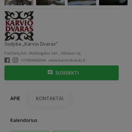
Sodyba „Karvio Dvaras“
Paežerių km., Maišiagalos sen., Vilniaus raj.
+37069966344
www.karviodvaras.lt
SUSISIEKTI
APIE
KONTAKTAI
Kalendorius