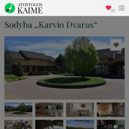
(0)
Sodyba „Karvio Dvaras“
+20