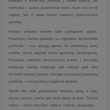
tradicijos ir modernūs požiūriai į maisto kultūrą. Šis
maršrutas – puikus pasirinkimas tiems, kurie nori ne tik
ragauti, bet ir giliau pažinti Lietuvos gastronomijos
paveldą.
Penkios unikalios stotelės siūlo įvairiapuses patirtis.
Panekelpių kaimas pasitinka su originaliais šeivamedžio
gaminiais – nuo gaiviųjų gėrimų iki saldumynų, kurių
subtilus skonis atspindi kaimo gyventojų kūrybingumą.
Pociūnėlių miestelio bendruomenė kviečia į burokėlių
edukaciją, kurioje lankytojai gali sužinoti apie šios
daržovės svarbą Lietuvos virtuvėje ir paragauti įvairiausių
patiekalų – nuo burokėlių kugelio iki desertų.
Šlėvės ūkis siūlo pasimėgauti natūralių vaisių ir uogų
skoniu, kuriuos svečiai gali skinti tiesiai iš sodo. Šušvės
midus – tikras lietuviško midaus tradicijų saugotojas –