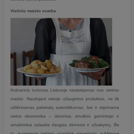
Vietinio maisto svarba
Kulinarinis turizmas Lietuvoje neatsiejamas nuo vietinio
maisto. Naudojant vietoje užaugintus produktus, ne tik
užtikrinamas patiekalų autentiškumas, bet ir stiprinama
vietos ekonomika – ūkininkai, smulkūs gamintojai ir
amatininkai sulaukia daugiau dėmesio ir užsakymų. Be
to, trumpesnė tiekimo grandinė garantuoja aukštesnę