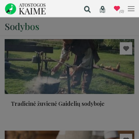
(0)
Sodybos
Tradicinė žuvienė Gaidelių sodyboje