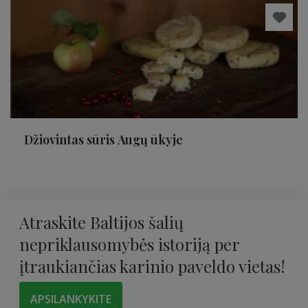
Džiovintas sūris Augų ūkyje
Atraskite Baltijos šalių
nepriklausomybės istoriją per
įtraukiančias karinio paveldo vietas!
APSILANKYKITE