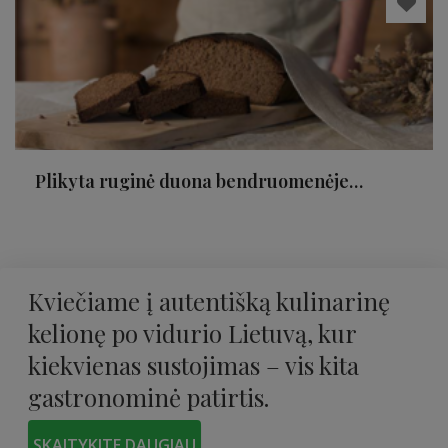
Plikyta ruginė duona bendruomenėje
„Šlyninkos vandens malūnas“
Kviečiame į autentišką kulinarinę
kelionę po vidurio Lietuvą, kur
kiekvienas sustojimas – vis kita
gastronominė patirtis.
SKAITYKITE DAUGIAU