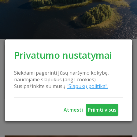
Privatumo nustatymai
Siekdami pagerinti Jūsų naršymo kokybę,
naudojame slapukus (angl. cookies).
Susipažinkite su mūsų
"Slapukų politika".
Rūgštynių sriuba su miežinėmis kruopomis
Atmesti
Priimti visus
Rūtos Sakalienės sodyboje