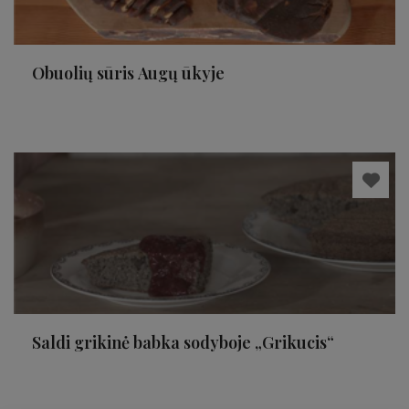
Obuolių sūris Augų ūkyje
Saldi grikinė babka sodyboje „Grikucis“