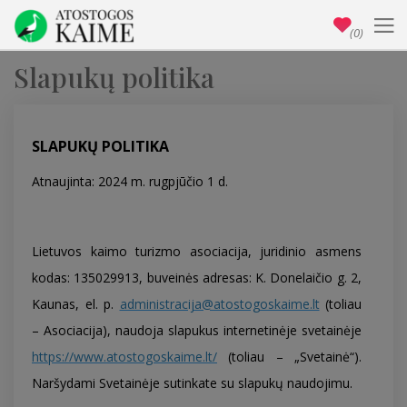
(0)
Slapukų politika
SLAPUKŲ POLITIKA
Atnaujinta: 2024 m. rugpjūčio 1 d.
Lietuvos kaimo turizmo asociacija, juridinio asmens
kodas: 135029913, buveinės adresas: K. Donelaičio g. 2,
Kaunas, el. p.
administracija@atostogoskaime.lt
(toliau
– Asociacija), naudoja slapukus internetinėje svetainėje
https://www.atostogoskaime.lt/
(toliau – „Svetainė“).
Naršydami Svetainėje sutinkate su slapukų naudojimu.