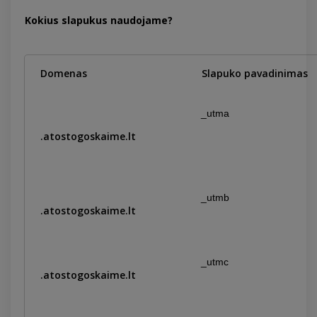
Kokius slapukus naudojame?
Domenas
Slapuko pavadinimas
_utma
.atostogoskaime.lt
_utmb
.atostogoskaime.lt
_utmc
.atostogoskaime.lt