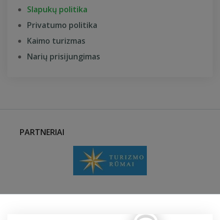
Slapukų politika
Privatumo politika
Kaimo turizmas
Narių prisijungimas
PARTNERIAI