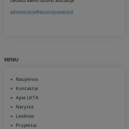
Lietuvos kaimo turizmo aosciacija
administracija@atostogoskaime.lt
MENIU
Naujienos
Kontaktai
Apie LKTA
Narystė
Leidiniai
Projektai