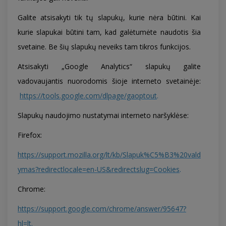
Galite atsisakyti tik tų slapukų, kurie nėra būtini. Kai
kurie slapukai būtini tam, kad galėtumėte naudotis šia
svetaine. Be šių slapukų neveiks tam tikros funkcijos.
Atsisakyti „Google Analytics“ slapukų galite
vadovaujantis nuorodomis šioje interneto svetainėje:
https://tools.google.com/dlpage/gaoptout
.
Slapukų naudojimo nustatymai interneto naršyklėse:
Firefox:
https://support.mozilla.org/lt/kb/Slapuk%C5%B3%20vald
ymas?redirectlocale=en-US&redirectslug=Cookies
.
Chrome:
https://support.google.com/chrome/answer/95647?
hl=lt
.