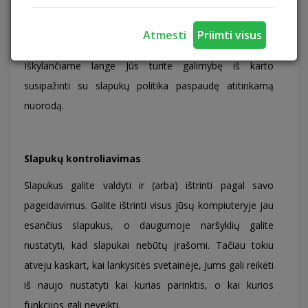
Apsilankant internetinėje svetainėje pirmą kartą Jūs
Atmesti
Priimti visus
esate informuojami, jog svetainėje naudojami slapukai.
Iškylančiame lange Jūs turite galimybę iš karto
susipažinti su slapukų politika paspaudę atitinkamą
nuorodą.
Slapukų kontroliavimas
Slapukus galite valdyti ir (arba) ištrinti pagal savo
pageidavimus. Galite ištrinti visus jūsų kompiuteryje jau
esančius slapukus, o daugumoje naršyklių galite
nustatyti, kad slapukai nebūtų įrašomi. Tačiau tokiu
atveju kaskart, kai lankysitės svetainėje, Jums gali reikėti
iš naujo nustatyti kai kurias parinktis, o kai kurios
funkcijos gali neveikti.