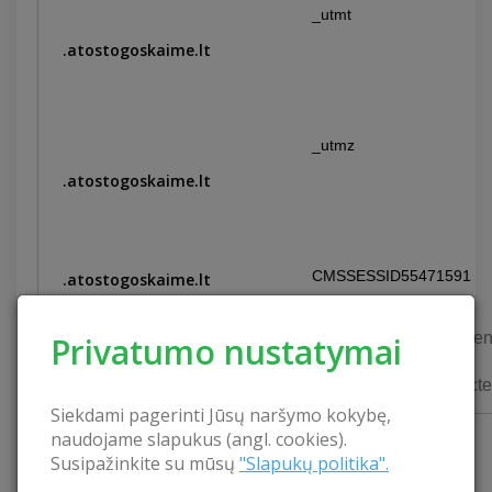
_utmt
.atostogoskaime.lt
_utmz
.atostogoskaime.lt
CMSSESSID55471591
.atostogoskaime.lt
ToolBoxCookieConsen
Privatumo nustatymai
.atostogoskaime.lt
ToolBoxCookieReject
.atostogoskaime.lt
Siekdami pagerinti Jūsų naršymo kokybę,
naudojame slapukus (angl. cookies).
Susipažinkite su mūsų
"Slapukų politika".
Informavimas apie slapukų naudojimą