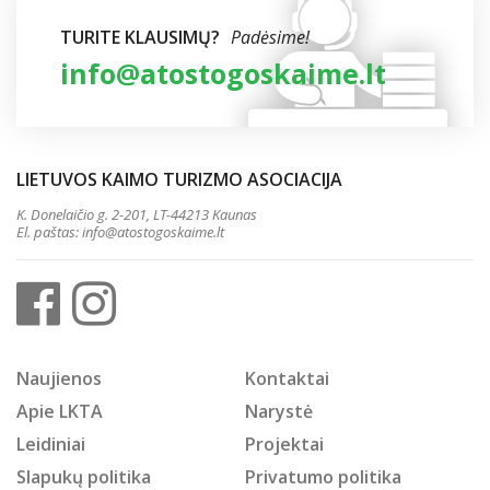
TURITE KLAUSIMŲ?
Padėsime!
info@atostogoskaime.lt
LIETUVOS KAIMO TURIZMO ASOCIACIJA
K. Donelaičio g. 2-201, LT-44213 Kaunas
El. paštas:
info@atostogoskaime.lt
Naujienos
Kontaktai
Apie LKTA
Narystė
Leidiniai
Projektai
Slapukų politika
Privatumo politika