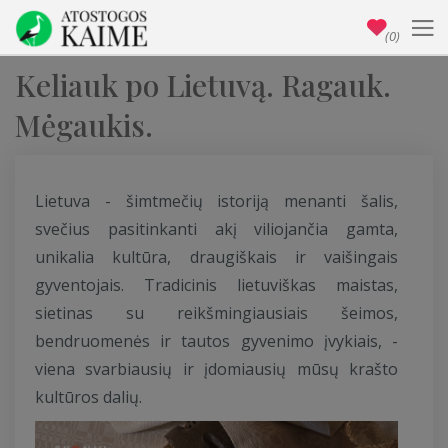
(0)
Keliauk po Lietuvą. Ragauk.
Mėgaukis.
Lietuva - šimtmečių istoriją menanti šalis,
svečius pasitinkanti akį viliojančia gamta,
unikalia kultūra, draugiškais ir vaišingais
gyventojais. Tradicinis lietuviškas maistas,
sietinas su reikšmingiausiais šeimos,
bendruomenės ir tautos gyvenimo įvykiais, -
viena svarbiausių ir įdomiausių mūsų krašto
kultūros dalių.