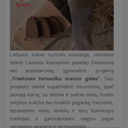
Lietuvos kaimo turizmo asociacija, siekdama
didinti Lietuvos kulinarinio paveldo žinomumą
bei populiarumą, įgyvendino projektą
„
Tradicinio lietuviško maisto gidas“.
Šiuo
projektu siekta supažindinti visuomenę, ypač
jaunąją kartą, su įdomia ir įvairia mūsų krašto
mitybos kultūra bei išreikšti pagarbą žmonėms,
tęsiantiems mūsų senelių ir tėvų kulinarijos
tradicijas ir gaminantiems valgius pagal
senuosius receptus ir technologijas.