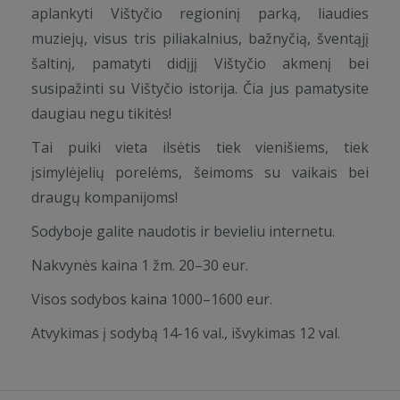
aplankyti Vištyčio regioninį parką, liaudies
muziejų, visus tris piliakalnius, bažnyčią, šventąjį
šaltinį, pamatyti didįjį Vištyčio akmenį bei
susipažinti su Vištyčio istorija. Čia jus pamatysite
daugiau negu tikitės!
Tai puiki vieta ilsėtis tiek vienišiems, tiek
įsimylėjelių porelėms, šeimoms su vaikais bei
draugų kompanijoms!
Sodyboje galite naudotis ir bevieliu internetu.
Nakvynės kaina 1 žm. 20–30 eur.
Visos sodybos kaina 1000–1600 eur.
Atvykimas į sodybą 14-16 val., išvykimas 12 val.