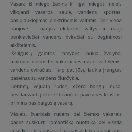
Vasarą iš miego žadins ir ilgai miegoti neleis
viliojanti vasaros saulė, vandens sportas,
pasiplaukiojimas elektrinėmis valtimis. Dar viena
naujovė - naujos elektrins valtys ir nauji
penkiaviečiai vandens dviračiai su deginimosi
aikštelėmis.
Išsiilgusių gamtos ramybės laukia žvejyba,
malonios dienos bei vakarai besiirstant valtelėmis,
vandens dviračiais. Taip pat Jūsų laukia įrengtas
baseinas su vandens čiuožykla.
Lietingą, vėjuotą rudenį ežero bangų mūša,
besidaužanti į ežere stovinčios pavėsinės kraštus,
primins pasibaigusią vasarą.
Vėsiais, žvarbiais rudens bei žiemos vakarais
padės susikurti romantišką nuotaiką bei visada
sušildys ir leis pasvajoti jaukus židinys, vaikučiams