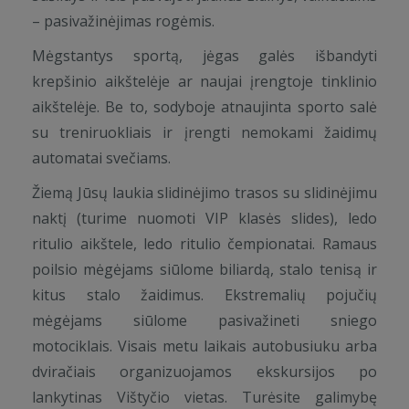
– pasivažinėjimas rogėmis.
Mėgstantys sportą, jėgas galės išbandyti
krepšinio aikštelėje ar naujai įrengtoje tinklinio
aikštelėje. Be to, sodyboje atnaujinta sporto salė
su treniruokliais ir įrengti nemokami žaidimų
automatai svečiams.
Žiemą Jūsų laukia slidinėjimo trasos su slidinėjimu
naktį (turime nuomoti VIP klasės slides), ledo
ritulio aikštele, ledo ritulio čempionatai. Ramaus
poilsio mėgėjams siūlome biliardą, stalo tenisą ir
kitus stalo žaidimus. Ekstremalių pojučių
mėgėjams siūlome pasivažineti sniego
motociklais. Visais metu laikais autobusiuku arba
dviračiais organizuojamos ekskursijos po
lankytinas Vištyčio vietas. Turėsite galimybę