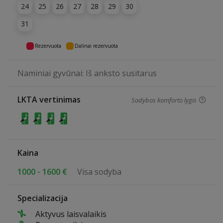
24
25
26
27
28
29
30
31
Rezervuota
Dalinai rezervuota
Naminiai gyvūnai: Iš anksto susitarus
LKTA vertinimas
Sodybos komforto lygis
Kaina
1000 - 1600 €
Visa sodyba
Specializacija
Aktyvus laisvalaikis