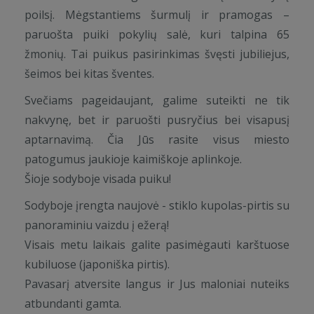
poilsį. Mėgstantiems šurmulį ir pramogas –
paruošta puiki pokylių salė, kuri talpina 65
žmonių. Tai puikus pasirinkimas švęsti jubiliejus,
šeimos bei kitas šventes.
Svečiams pageidaujant, galime suteikti ne tik
nakvynę, bet ir paruošti pusryčius bei visapusį
aptarnavimą. Čia Jūs rasite visus miesto
patogumus jaukioje kaimiškoje aplinkoje.
Šioje sodyboje visada puiku!
Sodyboje įrengta naujovė - stiklo kupolas-pirtis su
panoraminiu vaizdu į ežerą!
Visais metu laikais galite pasimėgauti karštuose
kubiluose (japoniška pirtis).
Pavasarį atversite langus ir Jus maloniai nuteiks
atbundanti gamta.