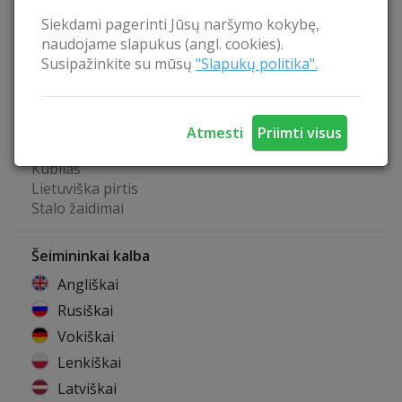
Žiemos sporto inventorius
Siekdami pagerinti Jūsų naršymo kokybę,
Pavėsinė
naudojame slapukus (angl. cookies).
Belaidis internetas
Susipažinkite su mūsų
"Slapukų politika".
Pusryčių paslauga
Baseinas patalpoje
Galimybė išsiskalbti rūbus
Biliardas
Atmesti
Priimti visus
Stalo tenisas
Kubilas
Lietuviška pirtis
Stalo žaidimai
Šeimininkai kalba
Angliškai
Rusiškai
Vokiškai
Lenkiškai
Latviškai