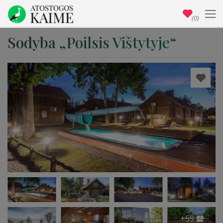
(0)
Sodyba „Poilsis Vištytyje“
+59