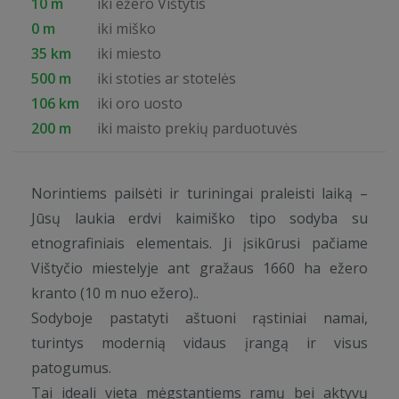
10 m
iki ežero Vištytis
0 m
iki miško
35 km
iki miesto
500 m
iki stoties ar stotelės
106 km
iki oro uosto
200 m
iki maisto prekių parduotuvės
Norintiems pailsėti ir turiningai praleisti laiką –
Jūsų laukia erdvi kaimiško tipo sodyba su
etnografiniais elementais. Ji įsikūrusi pačiame
Vištyčio miestelyje ant gražaus 1660 ha ežero
kranto (10 m nuo ežero)..
Sodyboje pastatyti aštuoni rąstiniai namai,
turintys modernią vidaus įrangą ir visus
patogumus.
Tai ideali vieta mėgstantiems ramų bei aktyvų