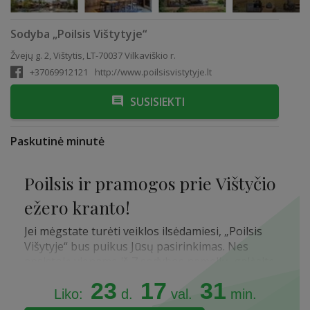
Sodyba „Poilsis Vištytyje“
Žvejų g. 2, Vištytis, LT-70037 Vilkaviškio r.
+37069912121
http://www.poilsisvistytyje.lt
SUSISIEKTI
Paskutinė minutė
Poilsis ir pramogos prie Vištyčio
ežero kranto!
Jei mėgstate turėti veiklos ilsėdamiesi, „Poilsis
Višytyje“ bus puikus Jūsų pasirinkimas. Nes
apsistoję viename iš 7 sodybos namelių, galėsite
naudotis visomis šiomis pramogomis nemokamai:
23
17
31
Liko:
d.
val.
min.
Šildomas lauko baseinas