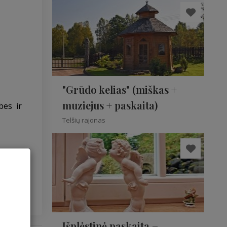
"Grūdo kelias" (miškas +
muziejus + paskaita)
bes ir
Telšių rajonas
e kaip
Išplėstinė paskaita –