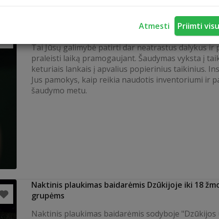
Atmesti
Priimti vis
Šaudymas iš lankų
Tai Jūsų galimybė patirti dar neatrastus dalykus ir 
praleisti laiką pramogaujant. Šaudymas vyksta į tai
keturiais lankais į apvalius popierinius taikinius. In
Jus pamokys, kaip reikia naudotis inventoriumi ir 
šaudymo metu.
Naktinis plaukimas baidarėmis Dzūkijoje iki 18 žm
grupėms
Naktinis plaukimas baidarėmis sodyboje "Dzūkijos