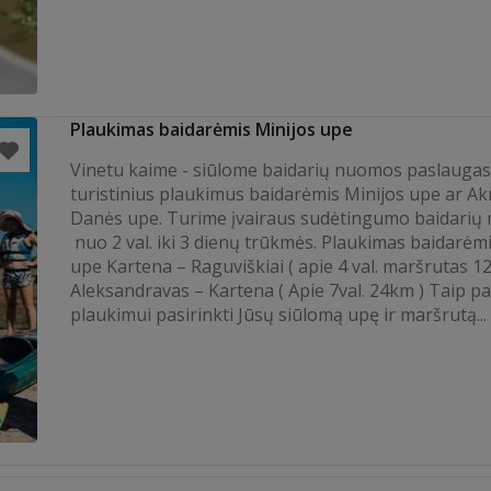
Plaukimas baidarėmis Minijos upe
Vinetu kaime - siūlome baidarių nuomos paslaugas
turistinius plaukimus baidarėmis Minijos upe ar A
Danės upe. Turime įvairaus sudėtingumo baidarių 
nuo 2 val. iki 3 dienų trūkmės. Plaukimas baidarėm
upe Kartena – Raguviškiai ( apie 4 val. maršrutas 1
Aleksandravas – Kartena ( Apie 7val. 24km ) Taip pa
plaukimui pasirinkti Jūsų siūlomą upę ir maršrutą...