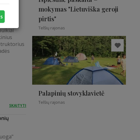
mokymas "Lietuviška geroji
us
pirtis"
Telšių rajonas
puikiai
kinius
struktorius
padės
Palapinių stovyklavietė
Telšių rajonas
SKAITYTI
onių
 uoga"