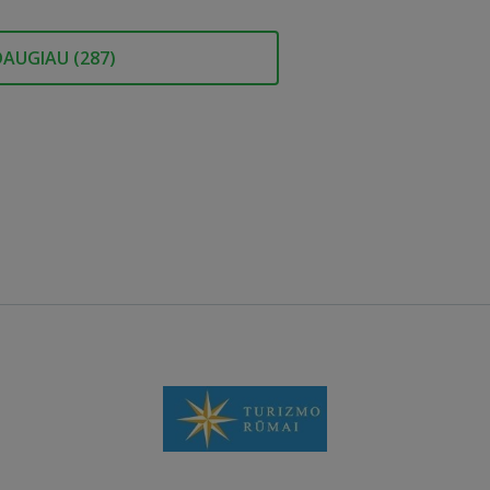
DAUGIAU (
287
)