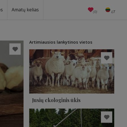
os
Amatų kelias
(0)
LT
EN
Amatai
Edukacijos
Unesco
Artimiausios lankytinos vietos
Jusių ekologinis ūkis