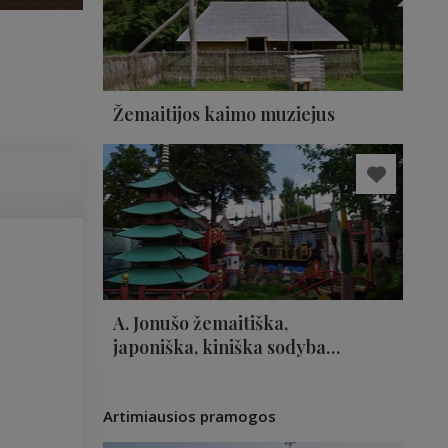
Žemaitijos kaimo muziejus
A. Jonušo žemaitiška,
japoniška, kiniška sodyba–
muziejus
Artimiausios pramogos