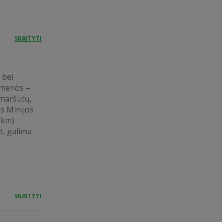
SKAITYTI
 bei
kmenos –
maršutų,
is Minijos
2km)
t, galima
SKAITYTI