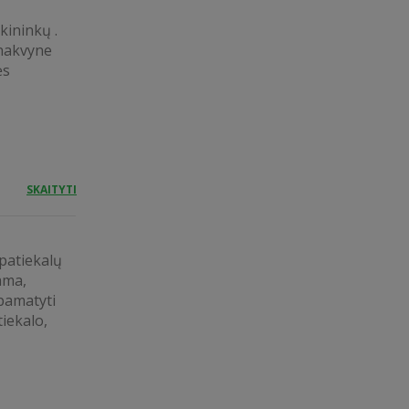
kininkų .
 nakvyne
ės
SKAITYTI
patiekalų
ama,
pamatyti
iekalo,