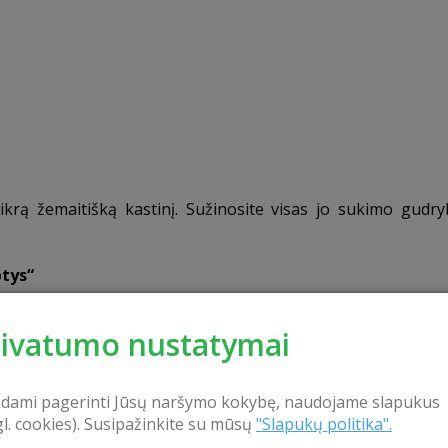
tikrą žemaitišką kastinį. Sužinosite visas jo sukimo gudry
ptys
“
 giros, kokie yra girų gamybos būdai ir rūšys. Pamatysit
rivatumo nustatymai
kdami pagerinti Jūsų naršymo kokybę, naudojame slapukus
gl. cookies). Susipažinkite su mūsų
"Slapukų politika".