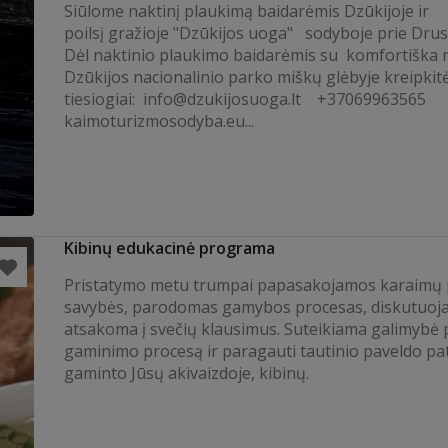
Siūlome naktinį plaukimą baidarėmis Dzūkijoje ir
poilsį gražioje "Dzūkijos uoga" sodyboje prie Drus
Dėl naktinio plaukimo baidarėmis su komfortiška
Dzūkijos nacionalinio parko miškų glėbyje kreipkit
tiesiogiai:
info@dzukijosuoga.lt
+37069963565
kaimoturizmosodyba.eu...
Kibinų edukacinė programa
Pristatymo metu trumpai papasakojamos karaimų 
savybės, parodomas gamybos procesas, diskutuoj
atsakoma į svečių klausimus. Suteikiama galimybė 
gaminimo procesą ir paragauti tautinio paveldo pat
gaminto Jūsų akivaizdoje, kibinų.