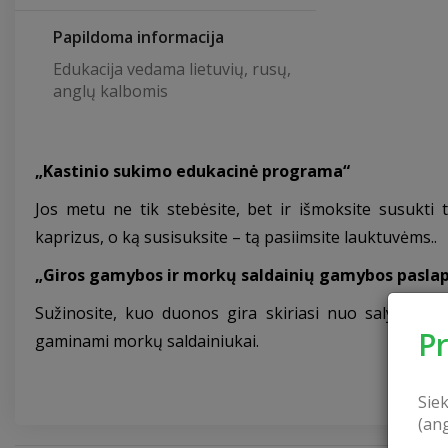
Papildoma informacija
Edukacija vedama lietuvių, rusų,
anglų kalbomis
„
Kastinio sukimo edukacinė programa
“
Jos metu ne tik stebėsite, bet ir išmoksite susukti 
kaprizus, o ką susisuksite – tą pasiimsite lauktuvėms..
„
Giros gamybos ir morkų saldainių gamybos pasla
Sužinosite, kuo duonos gira skiriasi nuo salyklinės
P
gaminami morkų saldainiukai.
Sie
(an