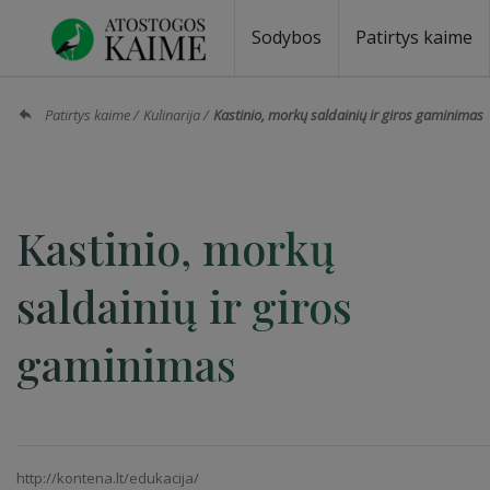
Sodybos
Patirtys kaime
Sodybos prie ežero
Sodybos vestuvėms
Sodybos poilsiui
Vilos, rezidencijos
Sodybos renginiams
Kempingai
Stovyklavietės
Pirties nuom
Baidarių nu
Patirtys kaime
Kulinarija
Kastinio, morkų saldainių ir giros gaminimas
Kastinio, morkų
saldainių ir giros
gaminimas
http://kontena.lt/edukacija/