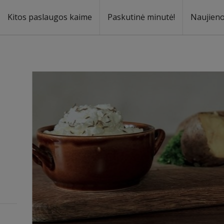
Kitos paslaugos kaime
Paskutinė minutė!
Naujien
a
oma