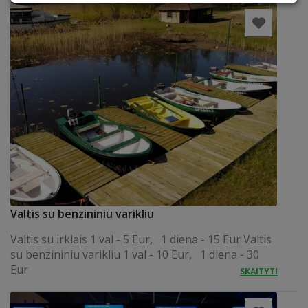
Valtis su benzininiu varikliu
Valtis su irklais 1 val - 5 Eur, 1 diena - 15 Eur Valtis
su benzininiu varikliu 1 val - 10 Eur, 1 diena - 30
Eur
SKAITYTI