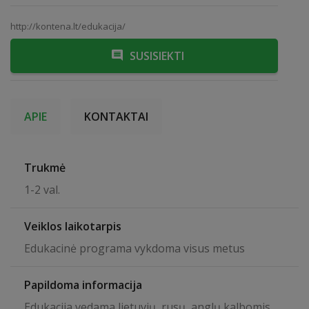
http://kontena.lt/edukacija/
SUSISIEKTI
APIE
KONTAKTAI
Trukmė
1-2 val.
Veiklos laikotarpis
Edukacinė programa vykdoma visus metus
Papildoma informacija
Edukacija vedama lietuvių, rusų, anglų kalbomis