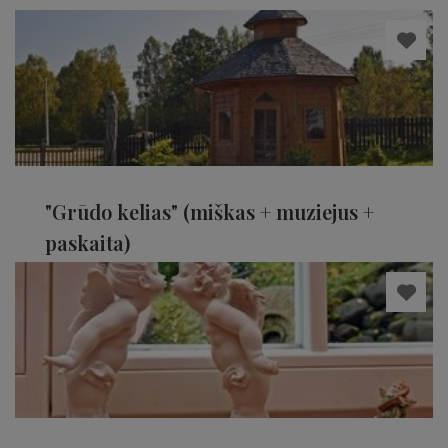
"Grūdo kelias" (miškas + muziejus +
paskaita)
Telšių rajonas