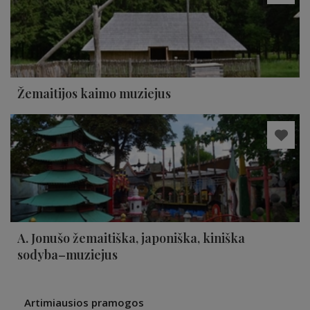
Žemaitijos kaimo muziejus
A. Jonušo žemaitiška, japoniška, kiniška
sodyba–muziejus
Artimiausios pramogos