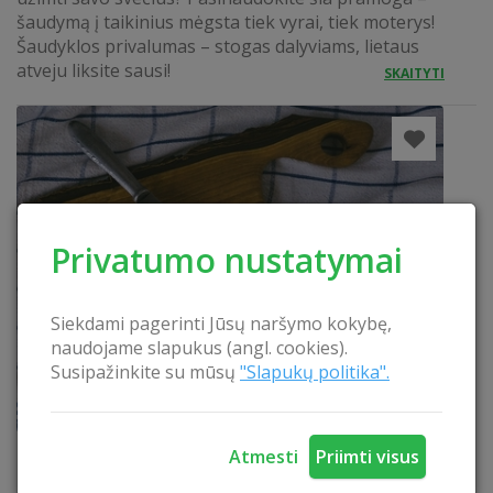
šaudymą į taikinius mėgsta tiek vyrai, tiek moterys!
Šaudyklos privalumas – stogas dalyviams, lietaus
atveju liksite sausi!
SKAITYTI
Privatumo nustatymai
Siekdami pagerinti Jūsų naršymo kokybę,
naudojame slapukus (angl. cookies).
Susipažinkite su mūsų
"Slapukų politika".
Sūrių gamybos stebėjimas
SKAITYTI
Atmesti
Priimti visus