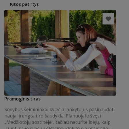
Kitos patirtys
Pramoginis tiras
Sodybos šeimininkai kviečia lankytojus pasinaudoti
naujai įrengta tiro šaudykla. Planuojate švęsti
„Medžiotojų sostinėje“, tačiau neturite idėjų, kaip
užimti savo svečius? Pasinaudokite šia pramoga –