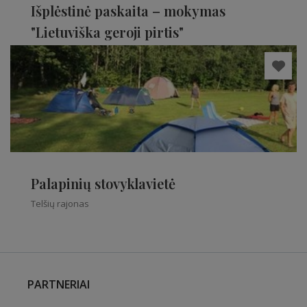
Išplėstinė paskaita – mokymas
"Lietuviška geroji pirtis"
Telšių rajonas
Palapinių stovyklavietė
Telšių rajonas
PARTNERIAI