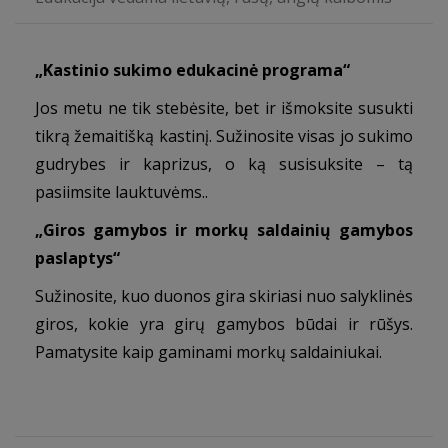
„
Kastinio sukimo edukacinė programa
“
Jos metu ne tik stebėsite, bet ir išmoksite susukti
tikrą žemaitišką kastinį. Sužinosite visas jo sukimo
gudrybes ir kaprizus, o ką susisuksite – tą
pasiimsite lauktuvėms..
„
Giros gamybos ir morkų saldainių gamybos
paslaptys
“
Sužinosite, kuo duonos gira skiriasi nuo salyklinės
giros, kokie yra girų gamybos būdai ir rūšys.
Pamatysite kaip gaminami morkų saldainiukai.