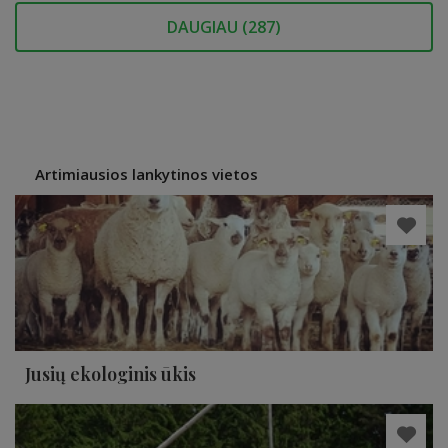
DAUGIAU (
287
)
Artimiausios lankytinos vietos
Jusių ekologinis ūkis