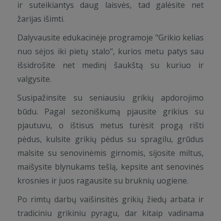
ir suteikiantys daug laisvės, tad galėsite net
žarijas išimti.
Dalyvausite edukacinėje programoje "Grikio kelias
nuo sėjos iki pietų stalo", kurios metu patys sau
išsidrošite net medinį šaukštą su kuriuo ir
valgysite.
Susipažinsite su seniausiu grikių apdorojimo
būdu. Pagal sezoniškumą pjausite grikius su
pjautuvu, o ištisus metus turėsit progą rišti
pėdus, kulsite grikių pėdus su spragilu, grūdus
malsite su senovinėmis girnomis, sijosite miltus,
maišysite blynukams tešlą, kepsite ant senovinės
krosnies ir juos ragausite su bruknių uogiene.
Po rimtų darbų vaišinsitės grikių žiedų arbata ir
tradiciniu grikiniu pyragu, dar kitaip vadinama