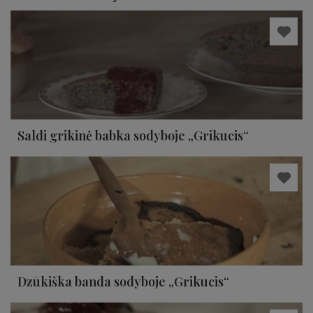
Saldi grikinė babka sodyboje „Grikucis“
Dzūkiška banda sodyboje „Grikucis“