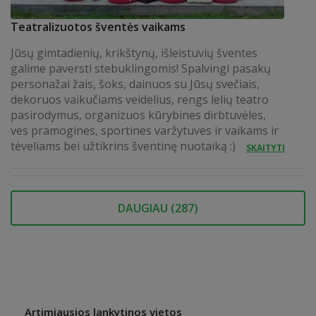
Teatralizuotos šventės vaikams
Jūsų gimtadienių, krikštynų, išleistuvių šventes
galime paversti stebuklingomis! Spalvingi pasakų
personažai žais, šoks, dainuos su Jūsų svečiais,
dekoruos vaikučiams veidelius, rengs lelių teatro
pasirodymus, organizuos kūrybines dirbtuvėles,
ves pramogines, sportines varžytuves ir vaikams ir
tėveliams bei užtikrins šventinę nuotaiką :)
SKAITYTI
DAUGIAU (
287
)
Artimiausios lankytinos vietos