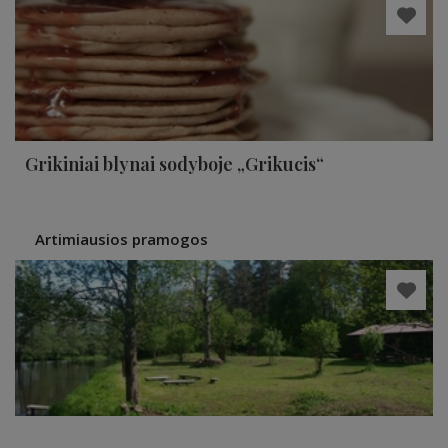
Grikiniai blynai sodyboje „Grikucis“
Artimiausios pramogos