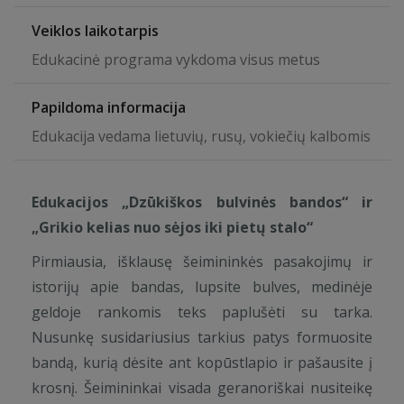
Veiklos laikotarpis
Edukacinė programa vykdoma visus metus
Papildoma informacija
Edukacija vedama lietuvių, rusų, vokiečių kalbomis
Edukacijos
„
Dzūkiškos bulvinės bandos
“
ir
„
Grikio kelias nuo sėjos iki pietų stalo
“
Pirmiausia, išklausę šeimininkės pasakojimų ir
istorijų apie bandas, lupsite bulves, medinėje
geldoje rankomis teks paplušėti su tarka.
Nusunkę susidariusius tarkius patys formuosite
bandą, kurią dėsite ant kopūstlapio ir pašausite į
krosnį. Šeimininkai visada geranoriškai nusiteikę