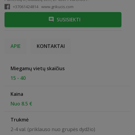
+37061424814
www.grikucis.com
SUSISIEKTI
APIE
KONTAKTAI
Miegamų vietų skaičius
15 - 40
Kaina
Nuo 8.5 €
Trukmė
2-4 val. (priklauso nuo grupės dydžio)