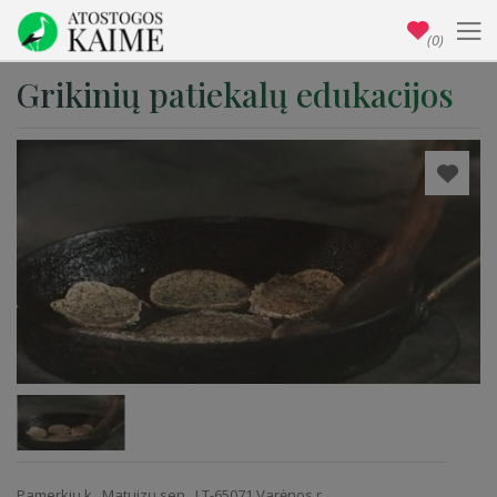
(0)
Grikinių patiekalų edukacijos
Pamerkių k., Matuizų sen., LT-65071 Varėnos r.