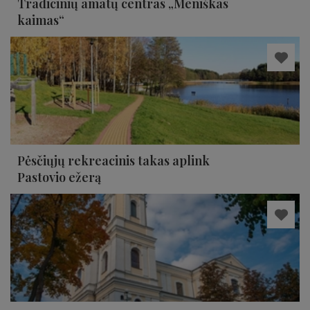
Tradicinių amatų centras „Meniškas
kaimas“
Pėsčiųjų rekreacinis takas aplink
Pastovio ežerą