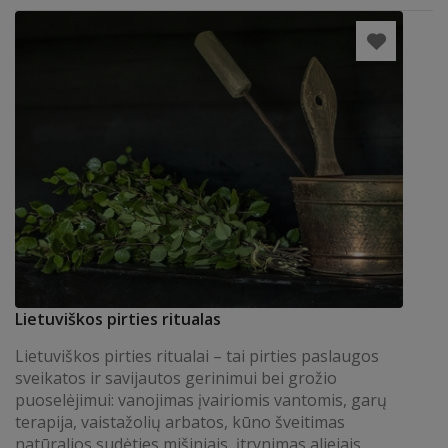
Lietuviškos pirties ritualas
Lietuviškos pirties ritualai – tai pirties paslaugos
sveikatos ir savijautos gerinimui bei grožio
puoselėjimui: vanojimas įvairiomis vantomis, garų
terapija, vaistažolių arbatos, kūno šveitimas
natūralios sudėties mišiniais, įtrynimas aliejais,