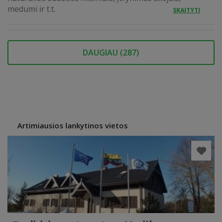
medumi ir t.t.
SKAITYTI
DAUGIAU (
287
)
Artimiausios lankytinos vietos