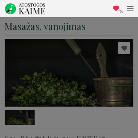
(0)
Masažas, vanojimas
Ežerų g. 15, Kirneilės k., Luokesos sen., LT-33001 Molėtų r.