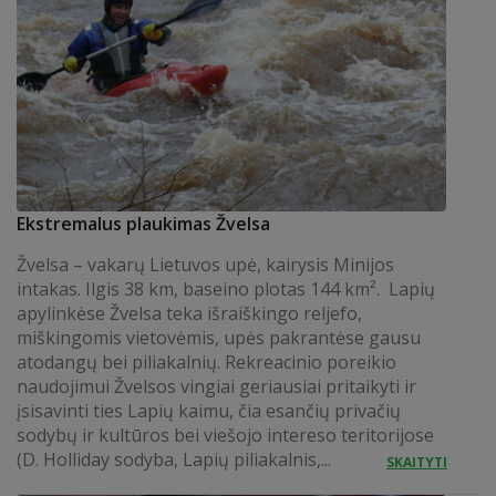
Ekstremalus plaukimas Žvelsa
Žvelsa – vakarų Lietuvos upė, kairysis Minijos
intakas. Ilgis 38 km, baseino plotas 144 km². Lapių
apylinkėse Žvelsa teka išraiškingo reljefo,
miškingomis vietovėmis, upės pakrantėse gausu
atodangų bei piliakalnių. Rekreacinio poreikio
naudojimui Žvelsos vingiai geriausiai pritaikyti ir
įsisavinti ties Lapių kaimu, čia esančių privačių
sodybų ir kultūros bei viešojo intereso teritorijose
(D. Holliday sodyba, Lapių piliakalnis,...
SKAITYTI