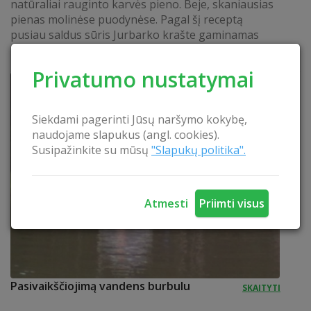
natūraliai rauginto karvės pieno. Beje, skaniausias
pienas molinėse puodynėse. Pagal šį receptą
pusiau saldus sūris Jurbarko krašte gaminamas
labai seniai. Kol jis slegiasi, galėsite išbandyti savo...
SKAITYTI
Privatumo nustatymai
Siekdami pagerinti Jūsų naršymo kokybę,
naudojame slapukus (angl. cookies).
Susipažinkite su mūsų
"Slapukų politika".
Atmesti
Priimti visus
Pasivaikščiojimą vandens burbulu
SKAITYTI