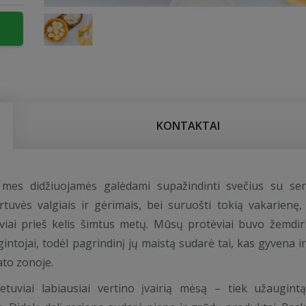
KONTAKTAI
“ mes didžiuojamės galėdami supažindinti svečius su se
irtuvės valgiais ir gėrimais, bei suruošti tokią vakarienę,
uviai prieš kelis šimtus metų. Mūsų protėviai buvo žemdirb
gintojai, todėl pagrindinį jų maistą sudarė tai, kas gyvena i
to zonoje.
etuviai labiausiai vertino įvairią mėsą – tiek užaugintą