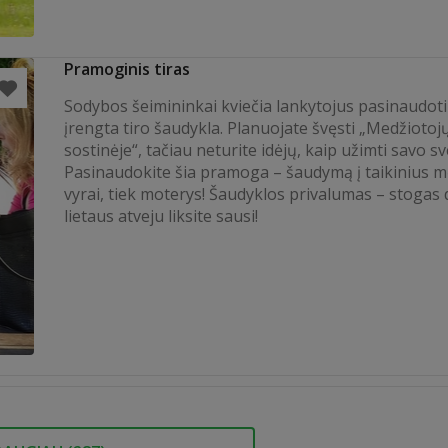
Pramoginis tiras
Sodybos šeimininkai kviečia lankytojus pasinaudoti
įrengta tiro šaudykla. Planuojate švęsti „Medžiotoj
sostinėje“, tačiau neturite idėjų, kaip užimti savo s
Pasinaudokite šia pramoga – šaudymą į taikinius m
vyrai, tiek moterys! Šaudyklos privalumas – stogas 
lietaus atveju liksite sausi!