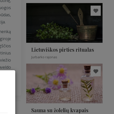
utinę,
 uogos
būdas,
ija.
emenką
giroje
gščios
Lietuviškos pirties ritualas
tinius
Jurbarko rajonas
viežio
aveldo
Sauna su žolelių kvapais