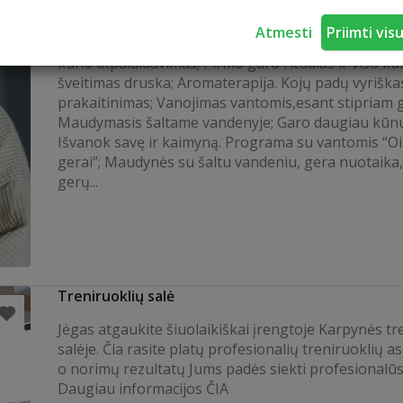
Pirties programa Vyrams: “Oi gerai, gerai”
Atmesti
Priimti vis
Į programą įeina: Pirmas kūno prašildymas, šiluma,
kūno atpalaidavimas; Pirmo garo ritualas ir viso k
šveitimas druska; Aromaterapija. Kojų padų vyriška
prakaitinimas; Vanojimas vantomis,esant stipriam g
Maudymasis šaltame vandenyje; Garo daugiau kūnu
Išvanok savę ir kaimyną. Programa su vantomis “Oi 
gerai”; Maudynės su šaltu vandeniu, gera nuotaika
gerų...
Treniruoklių salė
Jėgas atgaukite šiuolaikiškai įrengtoje Karpynės tr
salėje. Čia rasite platų profesionalių treniruoklių a
o norimų rezultatų Jums padės siekti profesionalūs 
Daugiau informacijos ČIA