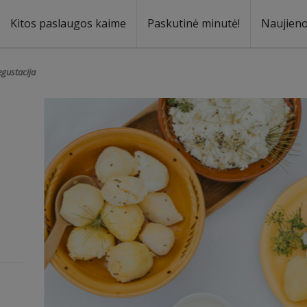
Kitos paslaugos kaime
Paskutinė minutė!
Naujien
a
oma
egustacija