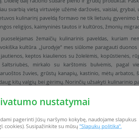
. Didelę dalį raciono sudarė pieno ir grūdų produktai. Pask
au svarbią vietą virtuvėje užėmė daržovės, vaisiai, grybai,
Lietuvos kulinarinį paveldą formavo ne tik lietuvių gyvenimo 
tingos religijos, kaimyninės tautos ir kultūros, žmonių migrac
“ puoselėjamas žemaičių kulinarinis paveldas, kuriam n
 vokiška kultūra. „Jurodyje“ mes siūlome paragauti duonos 
 jautienos, keptos kiaulienos su žolelėmis, kopūstienės, rū
, šaltsriubės, mirkalo su karštomis bulvėmis, pagal vie
aruoštos žuvies, grūstų kanapių, kastinio, mėtų arbatos, š
daug kitų valgių bei gėrimų. Norinčių užsakyti kulinarinio p
prašome susitarti iš anksto.
rivatumo nustatymai
kdami pagerinti Jūsų naršymo kokybę, naudojame slapukus
gl. cookies). Susipažinkite su mūsų
"Slapukų politika".