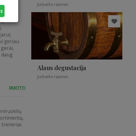
Jurbarko rajonas
us
 kvapai,
ūno
s
arui;
i geriau.
gerai,
, daug
Alaus degustacija
Jurbarko rajonas
SKAITYTI
eniruoklių
sortimentą,
treneriai.