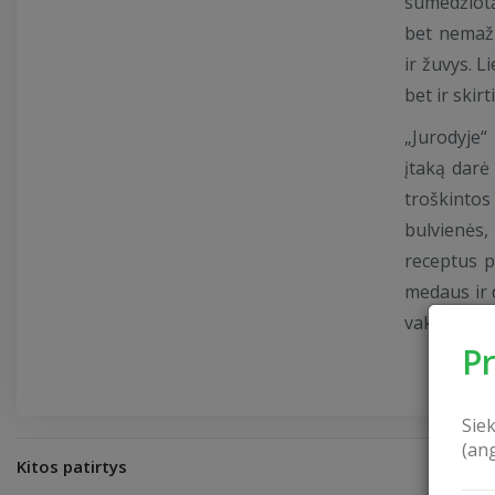
sumedžiotą
bet nemaži
ir žuvys. 
bet ir skir
„Jurodyje
įtaką darė
troškintos
bulvienės
receptus p
medaus ir 
vakarienę 
P
Sie
(an
Kitos patirtys