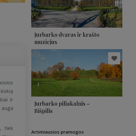
Jurbarko dvaras ir krašto
muziejus
nosios
 kokią
iai ir
Jurbarko piliakalnis –
r auga
Bišpilis
, tiek
Artimiausios pramogos