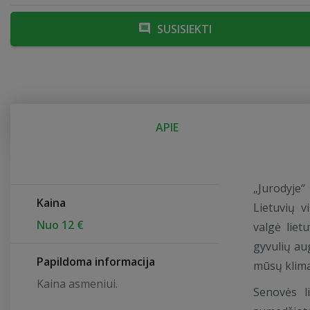
SUSISIEKTI
APIE
„Jurodyje
Kaina
Lietuvių v
Nuo 12 €
valgė liet
gyvulių au
Papildoma informacija
mūsų klima
Kaina asmeniui.
Senovės li