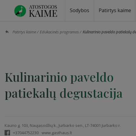
Sodybos
Patirtys kaime
Sodybos prie ežero
Sodybos vestuvėms
Sodybos poilsiui
Vilos, rezidencijos
Sodybos renginiams
Kempingai
Stovyklavietės
Pirties nuom
Baidarių nu
Patirtys kaime
Edukacinės programos
Kulinarinio paveldo patiekalų d
Kulinarinio paveldo
patiekalų degustacija
Kauno g. 103, Naujasodžių k., Jurbarko sen., LT-74001 Jurbarko r.
+37044752230
www.gasthaus.lt