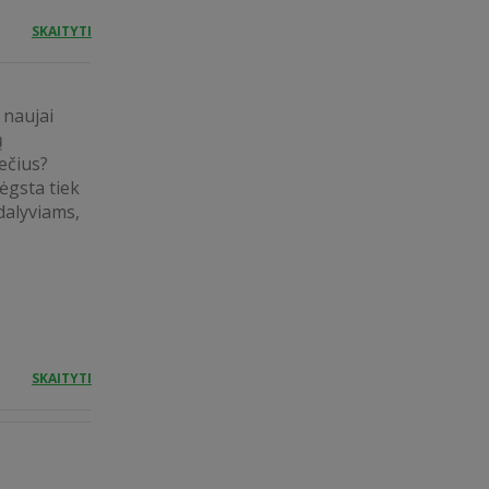
SKAITYTI
 naujai
ų
večius?
ėgsta tiek
dalyviams,
SKAITYTI