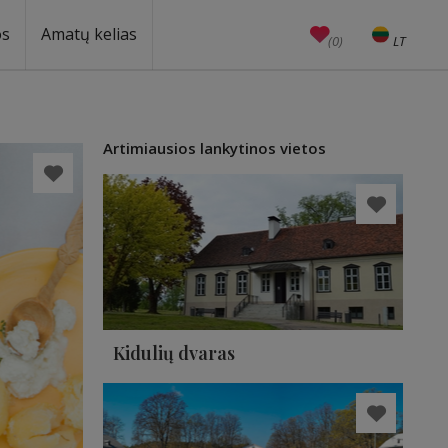
os
Amatų kelias
(0)
LT
EN
Amatai
Edukacijos
Unesco
Artimiausios lankytinos vietos
Kidulių dvaras