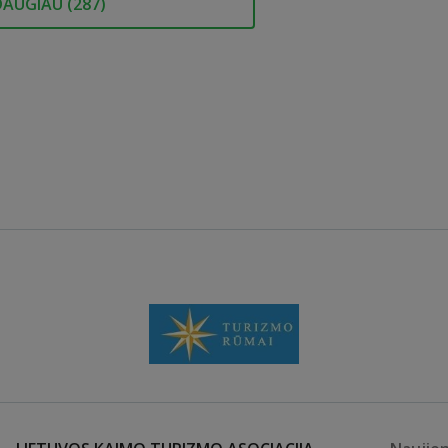
DAUGIAU (
287
)