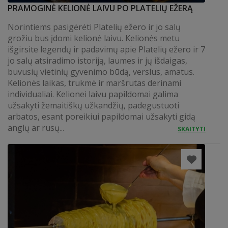
PRAMOGINĖ KELIONĖ LAIVU PO PLATELIŲ EŽERĄ
Norintiems pasigėrėti Platelių ežero ir jo salų
grožiu bus įdomi kelionė laivu. Kelionės metu
išgirsite legendų ir padavimų apie Platelių ežero ir 7
jo salų atsiradimo istoriją, laumes ir jų išdaigas,
buvusių vietinių gyvenimo būdą, verslus, amatus.
Kelionės laikas, trukmė ir maršrutas derinami
individualiai. Kelionei laivu papildomai galima
užsakyti žemaitiškų užkandžių, padegustuoti
arbatos, esant poreikiui papildomai užsakyti gidą
anglų ar rusų...
SKAITYTI