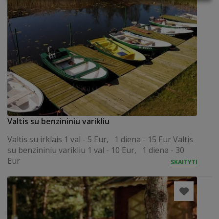
Valtis su benzininiu varikliu
Valtis su irklais 1 val - 5 Eur, 1 diena - 15 Eur Valtis
su benzininiu varikliu 1 val - 10 Eur, 1 diena - 30
Eur
SKAITYTI