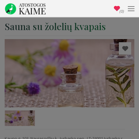
(0)
Sauna su žolelių kvapais
Kauno g. 103, Naujasodžių k., Jurbarko sen., LT-74001 Jurbarko r.