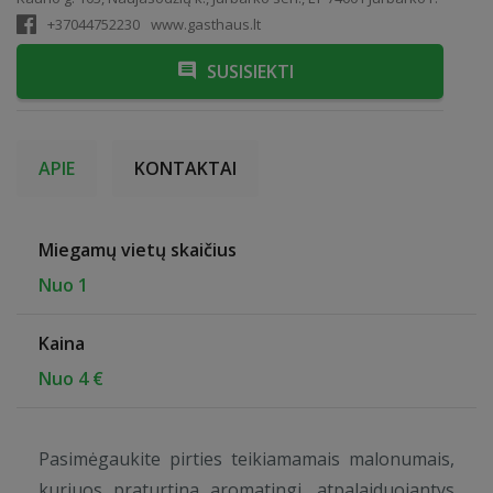
+37044752230
www.gasthaus.lt
SUSISIEKTI
APIE
KONTAKTAI
Miegamų vietų skaičius
Nuo 1
Kaina
Nuo 4 €
Pasimėgaukite pirties teikiamamais malonumais,
kuriuos praturtina aromatingi, atpalaiduojantys