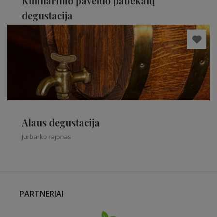
Kulinarinio paveldo patiekalų
degustacija
Jurbarko rajonas
Alaus degustacija
Jurbarko rajonas
PARTNERIAI