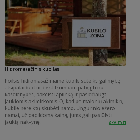
Hidromasažinis kubilas
Poilsis hidromasažiniame kubile suteiks galimybę
atsipalaiduoti ir bent trumpam pabėgti nuo
kasdienybės, pakeisti aplinką ir pasidžiaugti
jaukiomis akimirkomis. O, kad po malonių akimikrų
kubile nereiktų skubėti namo, Ungurinio ežero
namai, už papildomą kainą, jums gali pasiūlyti
jaukią nakvynę.
SKAITYTI