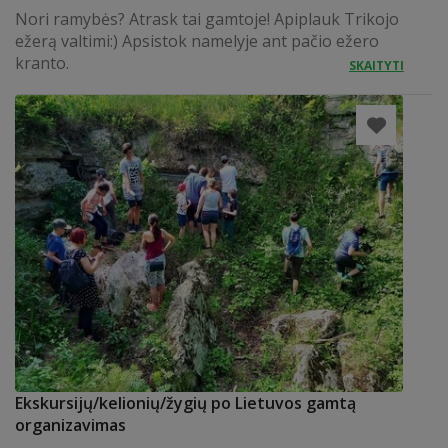
Nori ramybės? Atrask tai gamtoje! Apiplauk Trikojo
ežerą valtimi:) Apsistok namelyje ant pačio ežero
kranto.
SKAITYTI
Ekskursijų/kelionių/žygių po Lietuvos gamtą
organizavimas