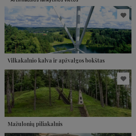
Vilkakalnio kalva ir apžvalgos bokštas
Mažulonių piliakalnis