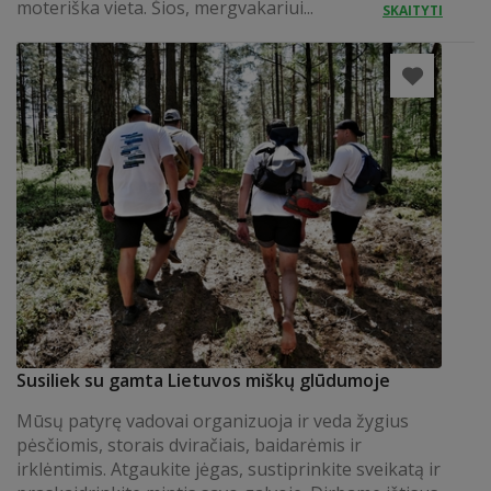
moteriška vieta. Šios, mergvakariui...
SKAITYTI
Susiliek su gamta Lietuvos miškų glūdumoje
Mūsų patyrę vadovai organizuoja ir veda žygius
pėsčiomis, storais dviračiais, baidarėmis ir
irklėntimis. Atgaukite jėgas, sustiprinkite sveikatą ir