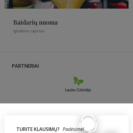
Baidarių nuoma
Ignalinos rajonas
PARTNERIAI
TURITE KLAUSIMŲ?
Padėsime!