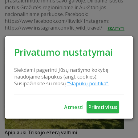
praskaidrinkite mintis savo galvoje. Dirbame ištisus
metus Gražutės regioniniame ir Aukštaitijos
nacionaliniame parkuose. Facebook:
https://www.facebook.com/litwild/ Instagram:
https://www.instagram.com/lit_wild_travel/
SKAITYTI
Privatumo nustatymai
Siekdami pagerinti Jūsų naršymo kokybę,
naudojame slapukus (angl. cookies).
Susipažinkite su mūsų
"Slapukų politika".
Atmesti
Priimti visus
Apiplauki Trikojo ežerą valtimi