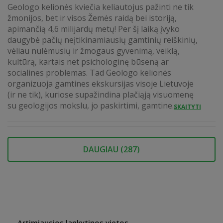
Geologo kelionės kviečia keliautojus pažinti ne tik
žmonijos, bet ir visos Žemės raidą bei istoriją,
apimančią 4,6 milijardų metų! Per šį laiką įvyko
daugybė pačių neįtikinamiausių gamtinių reiškinių,
vėliau nulėmusių ir žmogaus gyvenimą, veiklą,
kultūrą, kartais net psichologinę būseną ar
socialines problemas. Tad Geologo kelionės
organizuoja gamtines ekskursijas visoje Lietuvoje
(ir ne tik), kuriose supažindina plačiąją visuomenę
su geologijos mokslu, jo paskirtimi, gamtine...
SKAITYTI
DAUGIAU (
287
)
Artimiausios lankytinos vietos