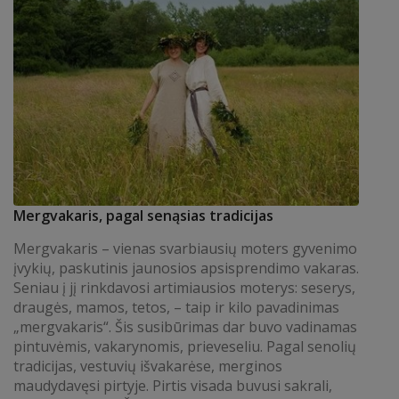
Mergvakaris, pagal senąsias tradicijas
Mergvakaris – vienas svarbiausių moters gyvenimo
įvykių, paskutinis jaunosios apsisprendimo vakaras.
Seniau į jį rinkdavosi artimiausios moterys: seserys,
draugės, mamos, tetos, – taip ir kilo pavadinimas
„mergvakaris“. Šis susibūrimas dar buvo vadinamas
pintuvėmis, vakarynomis, prieveseliu. Pagal senolių
tradicijas, vestuvių išvakarėse, merginos
maudydavęsi pirtyje. Pirtis visada buvusi sakrali,