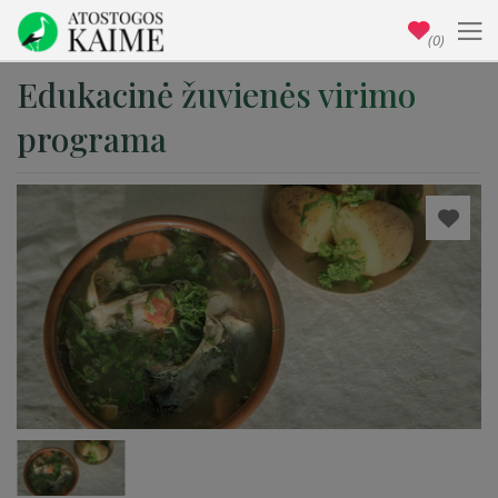
(0)
Edukacinė žuvienės virimo
programa