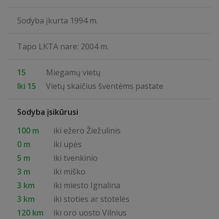
Sodyba įkurta 1994 m.
Tapo LKTA nare: 2004 m.
15
Miegamų vietų
Iki 15
Vietų skaičius šventėms pastate
Sodyba įsikūrusi
100 m
iki ežero Žiežulinis
0 m
iki upės
5 m
iki tvenkinio
3 m
iki miško
3 km
iki miesto Ignalina
3 km
iki stoties ar stotelės
120 km
iki oro uosto Vilnius