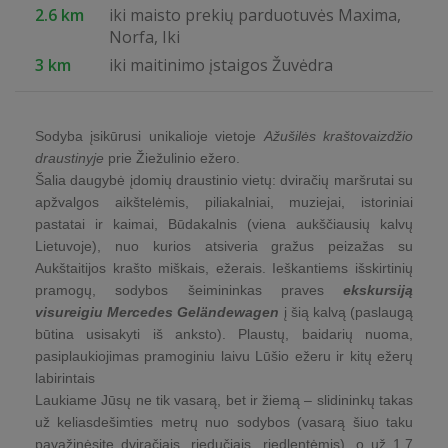
2.6 km
iki maisto prekių parduotuvės Maxima,
Norfa, Iki
3 km
iki maitinimo įstaigos Žuvėdra
Sodyba įsikūrusi unikalioje vietoje
Ažušilės kraštovaizdžio
draustinyje
prie Žiežulinio ežero.
Šalia daugybė įdomių draustinio vietų: dviračių maršrutai su
apžvalgos aikštelėmis, piliakalniai, muziejai, istoriniai
pastatai ir kaimai, Būdakalnis (viena aukščiausių kalvų
Lietuvoje), nuo kurios atsiveria gražus peizažas su
Aukštaitijos krašto miškais, ežerais. Ieškantiems išskirtinių
pramogų, sodybos šeimininkas praves
ekskursiją
visureigiu Mercedes Geländewagen
į šią kalvą (paslaugą
būtina usisakyti iš anksto). Plaustų, baidarių nuoma,
pasiplaukiojimas pramoginiu laivu Lūšio ežeru ir kitų ežerų
labirintais
Laukiame Jūsų ne tik vasarą, bet ir žiemą – slidininkų takas
už keliasdešimties metrų nuo sodybos (vasarą šiuo taku
pavažinėsite dviračiais, riedučiais, riedlentėmis), o už 1,7