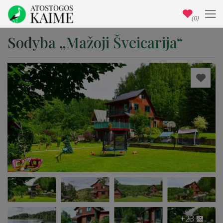
(0)
Sodyba „Mažoji Šveicarija“
+23