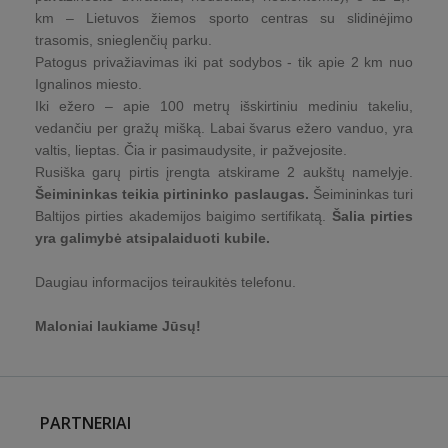
km – Lietuvos žiemos sporto centras su slidinėjimo
trasomis, snieglenčių parku.
Patogus privažiavimas iki pat sodybos - tik apie 2 km nuo
Ignalinos miesto.
Iki ežero – apie 100 metrų išskirtiniu mediniu takeliu,
vedančiu per gražų mišką. Labai švarus ežero vanduo, yra
valtis, lieptas. Čia ir pasimaudysite, ir pažvejosite.
Rusiška garų pirtis įrengta atskirame 2 aukštų namelyje.
Šeimininkas teikia pirtininko paslaugas.
Šeimininkas turi
Baltijos pirties akademijos baigimo sertifikatą.
Šalia pirties
yra galimybė atsipalaiduoti kubile.
Daugiau informacijos teiraukitės telefonu.
Maloniai laukiame Jūsų!
PARTNERIAI