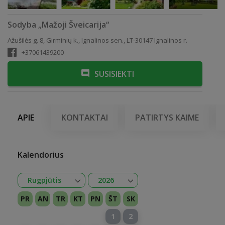
Sodyba „Mažoji Šveicarija“
Ažušilės g. 8, Girminių k., Ignalinos sen., LT-30147 Ignalinos r.
+37061439200
SUSISIEKTI
APIE
KONTAKTAI
PATIRTYS KAIME
Kalendorius
Atidaryti
Atidaryti
Rugpjūtis
2026
Sausis
Vasaris
Kovas
Balandis
Gegužė
Birželis
Liepa
Rugpjūtis
Rugsėjis
Spalis
Lapkritis
Gruodis
2026
2027
PR
AN
TR
KT
PN
ŠT
SK
1
2