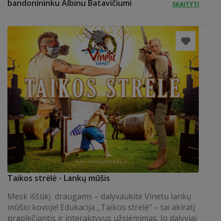
bandonininku Albinu Batavičiumi
SKAITYTI
Taikos strėlė - Lankų mūšis
Mesk iššūkį draugams – dalyvaukite Vinetu lankų
mūšio kovoje! Edukacija ,,Taikos strėlė” – tai akiratį
praplečiantis ir interaktyvus užsiėmimas. Jo dalyviai