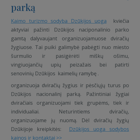
parką
Kaimo turizmo sodyba Dzūkijos uoga
kviečia
aktyviai pažinti Dzūkijos naciponalinio parko
gamtą dalyvaujant organizuojamuose dviračių
žygiuose. Tai puiki galimybė pabėgti nuo miesto
šurmulio ir pasigėrėti miškų ošimu,
vingiuojančių upių peizažais bei patirti
senovinių Dzūkijos kaimelių ramybę .
organizuoja dviračių žygius ir pėsčiųjų turus po
Dzūkijos nacionalinį parką. Pažintiniai žygiai
dviračiais organizuojami tiek grupėms, tiek ir
individualiai. Neturintiems dviračių,
organizuojame jų nuomą. Dėl dviračių žygių
Dzūkijoje kreipkitės:
Dzūkijos uoga sodybos
kainos ir kontaktai >>