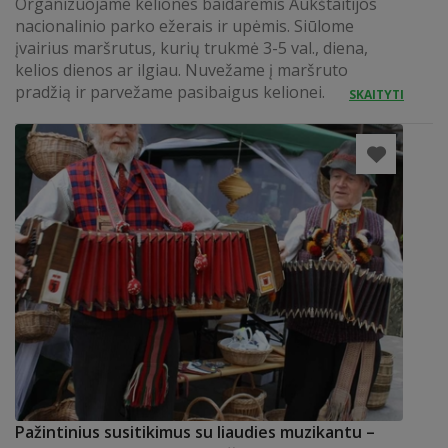
Organizuojame keliones baidarėmis Aukštaitijos
nacionalinio parko ežerais ir upėmis. Siūlome
įvairius maršrutus, kurių trukmė 3-5 val., diena,
kelios dienos ar ilgiau. Nuvežame į maršruto
pradžią ir parvežame pasibaigus kelionei.
SKAITYTI
Pažintinius susitikimus su liaudies muzikantu –