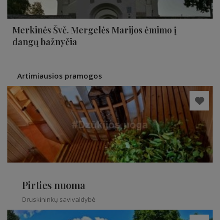
Merkinės Švč. Mergelės Marijos ėmimo į
dangų bažnyčia
Artimiausios pramogos
Pirties nuoma
Druskininkų savivaldybė