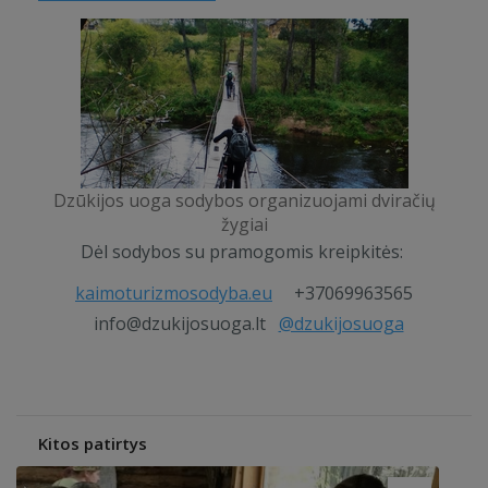
Dzūkijos uoga sodybos organizuojami dviračių
žygiai
Dėl sodybos su pramogomis kreipkitės:
kaimoturizmosodyba.eu
+37069963565
info@dzukijosuoga.lt
@dzukijosuoga
Kitos patirtys