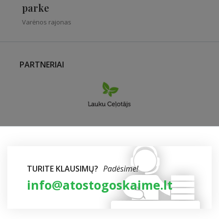
parke
Varėnos rajonas
PARTNERIAI
TURITE KLAUSIMŲ?
Padėsime!
info@atostogoskaime.lt