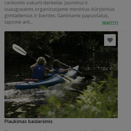
rankomis sukurti darbeliai. Jaunimui ir
suaugusiems organizuojame meninius-kūrybinius
gimtadienius ir šventes. Gaminame papuošalus,
tapome ant...
SKAITYTI
Plaukimas baidarėmis