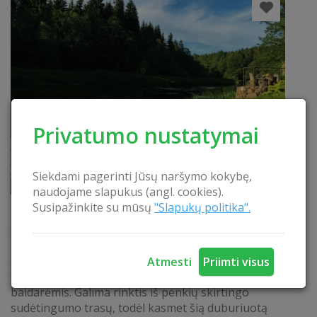
Privatumo nustatymai
Siekdami pagerinti Jūsų naršymo kokybę,
naudojame slapukus (angl. cookies).
Baidarių nuoma Dubysoje
Susipažinkite su mūsų
"Slapukų politika".
Slėnio krantus skalaujanti Dubysa – viena
populiariausių ir gražiausių Lietuvos upių, miškais
apaugusiais šlaitais, salpinėmis pievomis. Būtent
Atmesti
Priimti visus
todėl viena populiariausių pramogų – iškyla
baidarėmis. Galima rinktis iš penkių skirtingo
sudėtingumo trasų, todėl kasmet šią duburiuotą