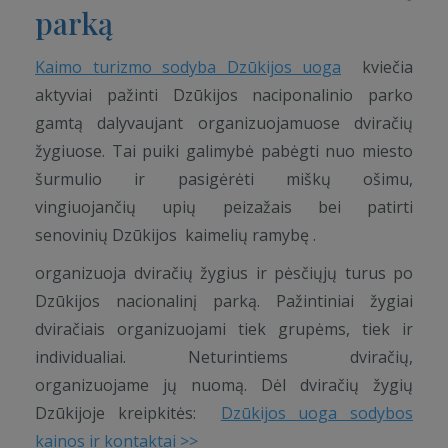
parką
Kaimo turizmo sodyba Dzūkijos uoga
kviečia
aktyviai pažinti Dzūkijos naciponalinio parko
gamtą dalyvaujant organizuojamuose dviračių
žygiuose. Tai puiki galimybė pabėgti nuo miesto
šurmulio ir pasigėrėti miškų ošimu,
vingiuojančių upių peizažais bei patirti
senovinių Dzūkijos kaimelių ramybę .
organizuoja dviračių žygius ir pėsčiųjų turus po
Dzūkijos nacionalinį parką. Pažintiniai žygiai
dviračiais organizuojami tiek grupėms, tiek ir
individualiai. Neturintiems dviračių,
organizuojame jų nuomą. Dėl dviračių žygių
Dzūkijoje kreipkitės:
Dzūkijos uoga sodybos
kainos ir kontaktai >>