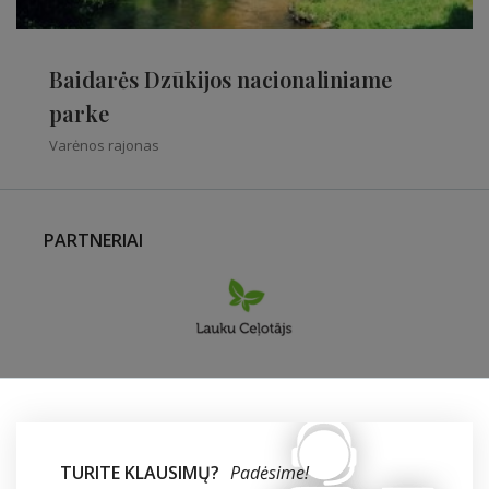
Baidarės Dzūkijos nacionaliniame
parke
Varėnos rajonas
PARTNERIAI
TURITE KLAUSIMŲ?
Padėsime!