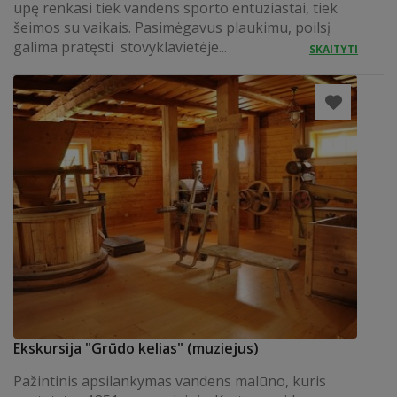
upę renkasi tiek vandens sporto entuziastai, tiek
šeimos su vaikais. Pasimėgavus plaukimu, poilsį
galima pratęsti stovyklavietėje...
SKAITYTI
Ekskursija "Grūdo kelias" (muziejus)
Pažintinis apsilankymas vandens malūno, kuris