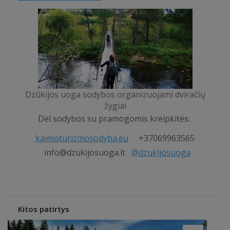
Dzūkijos uoga sodybos organizuojami dviračių
žygiai
Dėl sodybos su pramogomis kreipkitės:
kaimoturizmosodyba.eu
+37069963565
info@dzukijosuoga.lt
@dzukijosuoga
Kitos patirtys