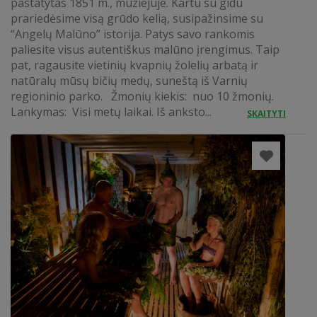
pastatytas 1851 m., muziejuje. Kartu su gidu
prariedėsime visą grūdo kelią, susipažinsime su
“Angelų Malūno” istorija. Patys savo rankomis
paliesite visus autentiškus malūno įrengimus. Taip
pat, ragausite vietinių kvapnių žolelių arbatą ir
natūralų mūsų bičių medų, suneštą iš Varnių
regioninio parko. Žmonių kiekis: nuo 10 žmonių.
Lankymas: Visi metų laikai. Iš anksto...
SKAITYTI