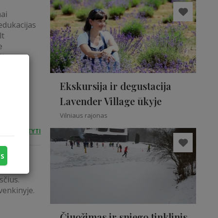
ai
edukacijas
lt
e
šimas
odybos
Ekskursija ir degustacija
Lavender Village ūkyje
Vilniaus rajonas
SKAITYTI
us
sčius.
venkinyje.
Čiuožimas ir sniego tinklinis