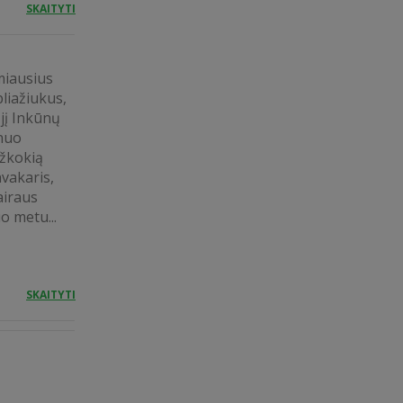
SKAITYTI
miausius
pliažiukus,
ąjį Inkūnų
 nuo
ažkokią
vakaris,
airaus
o metu...
SKAITYTI