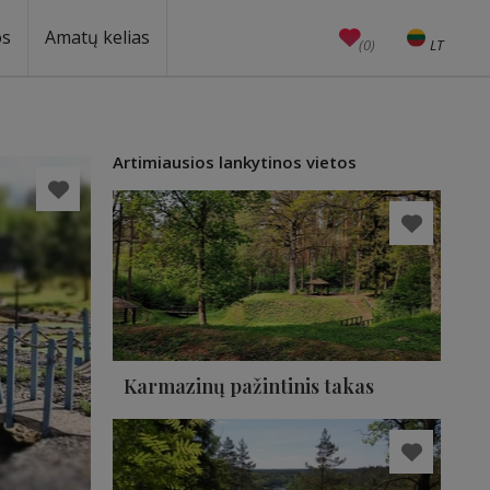
os
Amatų kelias
(0)
LT
EN
Amatai
Edukacijos
Unesco
Artimiausios lankytinos vietos
Karmazinų pažintinis takas