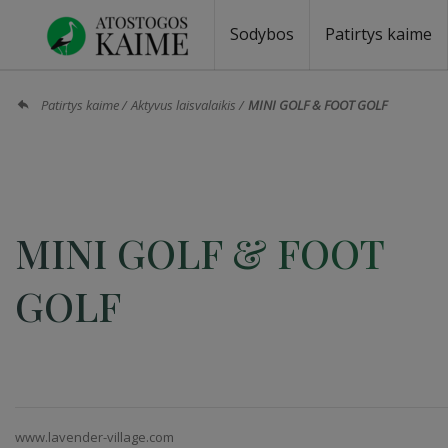
Sodybos
Patirtys kaime
Sodybos prie ežero
Sodybos vestuvėms
Sodybos poilsiui
Vilos, rezidencijos
Sodybos renginiams
Kempingai
Stovyklavietės
Pirties nuom
Baidarių nu
Patirtys kaime
Aktyvus laisvalaikis
MINI GOLF & FOOT GOLF
MINI GOLF & FOOT
GOLF
www.lavender-village.com