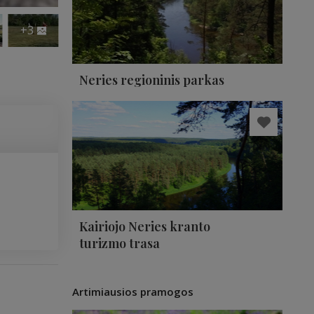
+3
Neries regioninis parkas
Kairiojo Neries kranto
turizmo trasa
Artimiausios pramogos