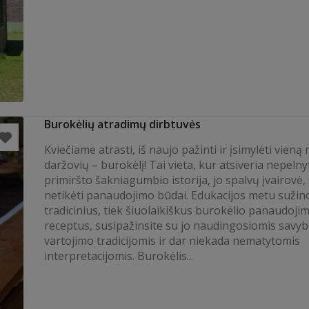
Burokėlių atradimų dirbtuvės
Kviečiame atrasti, iš naujo pažinti ir įsimylėti vieną
daržovių – burokėlį! Tai vieta, kur atsiveria nepelny
primiršto šakniagumbio istorija, jo spalvų įvairovė, 
netikėti panaudojimo būdai. Edukacijos metu sužino
tradicinius, tiek šiuolaikiškus burokėlio panaudoji
receptus, susipažinsite su jo naudingosiomis savyb
vartojimo tradicijomis ir dar niekada nematytomis
interpretacijomis. Burokėlis...