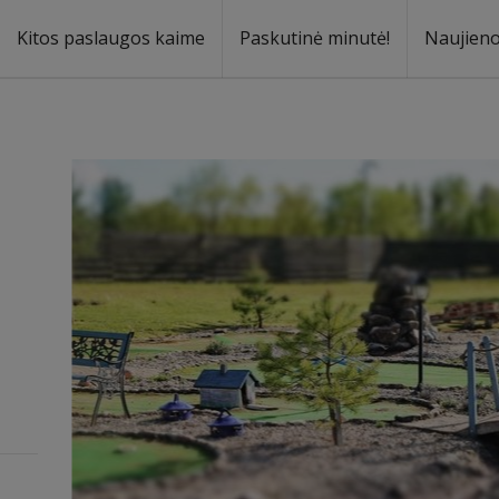
Kitos paslaugos kaime
Paskutinė minutė!
Naujien
a
oma