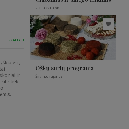
Vilniaus rajonas
SKAITYTI
 ryškiausių
Ožkų sūrių programa
tai
skoniai ir
Širvintų rajonas
site tiek
mo
ėmis,