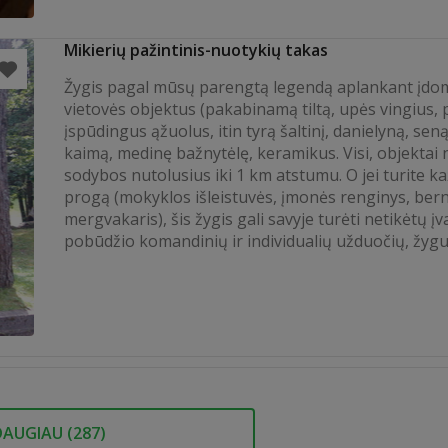
Mikierių pažintinis-nuotykių takas
Žygis pagal mūsų parengtą legendą aplankant įdo
vietovės objektus (pakabinamą tiltą, upės vingius, 
įspūdingus ąžuolus, itin tyrą šaltinį, danielyną, sen
kaimą, medinę bažnytėlę, keramikus. Visi, objektai
sodybos nutolusius iki 1 km atstumu. O jei turite k
progą (mokyklos išleistuvės, įmonės renginys, bern
mergvakaris), šis žygis gali savyje turėti netikėtų įv
pobūdžio komandinių ir individualių užduočių, žygu
DAUGIAU (
287
)