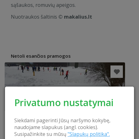
sąšaukos, romuvių apeigos.
Nuotraukos šaltinis
© makalius.lt
Netoli esančios pramogos
Privatumo nustatymai
Siekdami pagerinti Jūsų naršymo kokybę,
naudojame slapukus (angl. cookies).
Susipažinkite su mūsų
"Slapukų politika".