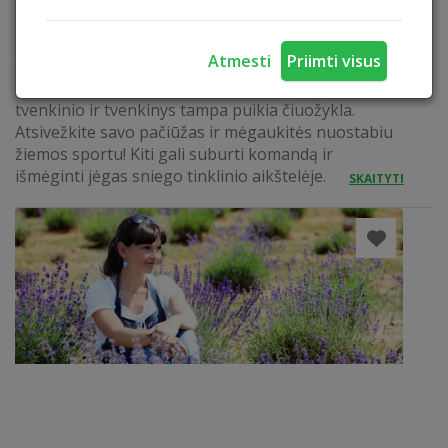
ČIUOŽIMAS IR SNIEGO TINKLINIS
Atmesti
Priimti visus
Šaltą žiemą nuvalome sniegą nuo užšalusio
tvenkinio ir tvenkinys tampa puikia čiuožykla.
Atsivežkite savo pačiūžas ir mėgaukitės nuostabiu
žiemos sportu! Kiti gali suburti komandą ir
išmėginti jėgas sniego tinklinio aikštelėje.
SKAITYTI