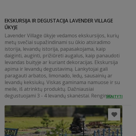
EKSKURSIJA IR DEGUSTACIJA LAVENDER VILLAGE
ŪKYJE
Lavender Village ūkyje vedamos ekskursijos, kurių
metų svečiai supažindinami su ūkio atsiradimo
istorija, levandų istorija, papasakojama, kaip
daiginti, auginti, prižiūrėti augalus, kaip panaudoti
levandas buityje ar kuriant dekoracijas. Ekskursija
apima ir levandų degustavimą. Lankytojai gali
paragauti arbatos, limonado, ledų, sausainių ar
levandų keksiukų. Viskas gaminama namuose ir su
meile, iš atrinktų produktų. Dažniausiai
degustuojami 3 - 4 levandų skanėstai. Renginio...
SKAITYTI