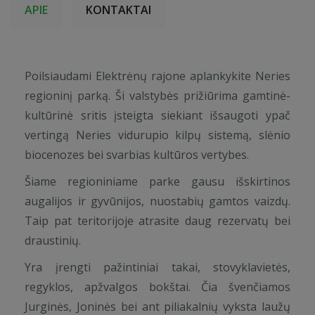
APIE
KONTAKTAI
Poilsiaudami Elektrėnų rajone aplankykite Neries
regioninį parką. Ši valstybės prižiūrima gamtinė-
kultūrinė sritis įsteigta siekiant išsaugoti ypač
vertingą Neries vidurupio kilpų sistemą, slėnio
biocenozes bei svarbias kultūros vertybes.
Šiame regioniniame parke gausu išskirtinos
augalijos ir gyvūnijos, nuostabių gamtos vaizdų.
Taip pat teritorijoje atrasite daug rezervatų bei
draustinių.
Yra įrengti pažintiniai takai, stovyklavietės,
regyklos, apžvalgos bokštai. Čia švenčiamos
Jurginės, Joninės bei ant piliakalnių vyksta laužų