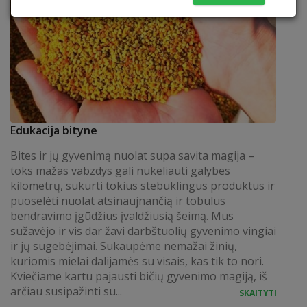
Edukacija bityne
Bites ir jų gyvenimą nuolat supa savita magija –
toks mažas vabzdys gali nukeliauti galybes
kilometrų, sukurti tokius stebuklingus produktus ir
puoselėti nuolat atsinaujnančią ir tobulus
bendravimo įgūdžius įvaldžiusią šeimą. Mus
sužavėjo ir vis dar žavi darbštuolių gyvenimo vingiai
ir jų sugebėjimai. Sukaupėme nemažai žinių,
kuriomis mielai dalijamės su visais, kas tik to nori.
Kviečiame kartu pajausti bičių gyvenimo magiją, iš
arčiau susipažinti su...
SKAITYTI