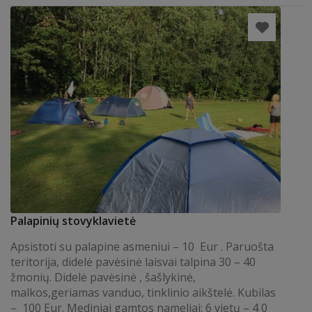
Palapinių stovyklavietė
Apsistoti su palapine asmeniui – 10 Eur . Paruošta
teritorija, didelė pavėsinė laisvai talpina 30 – 40
žmonių. Didelė pavėsinė , šašlykinė,
malkos,geriamas vanduo, tinklinio aikštelė. Kubilas
– 100 Eur. Mediniai gamtos nameliai: 6 vietų – 4 0