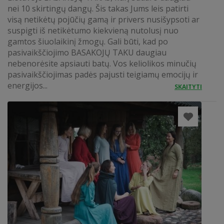
nei 10 skirtingų dangų. Šis takas Jums leis patirti
visą netikėtų pojūčių gamą ir privers nusišypsoti ar
suspigti iš netikėtumo kiekvieną nutolusį nuo
gamtos šiuolaikinį žmogų. Gali būti, kad po
pasivaikščiojimo BASAKOJŲ TAKU daugiau
nebenorėsite apsiauti batų. Vos keliolikos minučių
pasivaikščiojimas padės pajusti teigiamų emocijų ir
energijos...
SKAITYTI