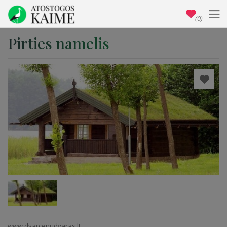
(0)
Pirties namelis
www.dvarcenudvaras.lt