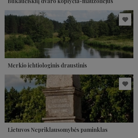
Bukaučiškių dvaro koplyčia-mauzoliejus
Merkio ichtiologinis draustinis
Lietuvos Nepriklausomybės paminklas