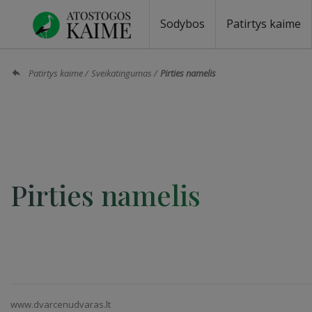
Sodybos
Patirtys kaime
Sodybos prie ežero
Sodybos vestuvėms
Sodybos poilsiui
Vilos, rezidencijos
Sodybos renginiams
Kempingai
Stovyklavietės
Pirties nuom
Baidarių nu
Patirtys kaime
Sveikatingumas
Pirties namelis
Pirties namelis
www.dvarcenudvaras.lt