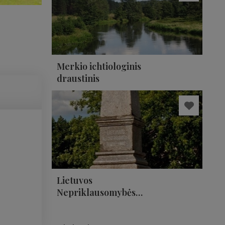
Merkio ichtiologinis
draustinis
Lietuvos
Nepriklausomybės
paminklas