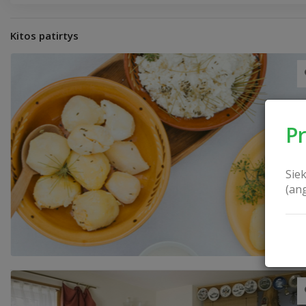
Kitos patirtys
P
Sie
(an