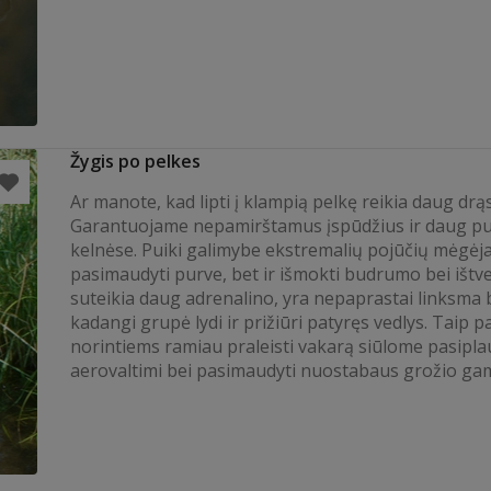
Žygis po pelkes
Ar manote, kad lipti į klampią pelkę reikia daug dr
Garantuojame nepamirštamus įspūdžius ir daug p
kelnėse. Puiki galimybe ekstremalių pojūčių mėgėj
pasimaudyti purve, bet ir išmokti budrumo bei ištv
suteikia daug adrenalino, yra nepaprastai linksma 
kadangi grupė lydi ir prižiūri patyręs vedlys. Taip p
norintiems ramiau praleisti vakarą siūlome pasipla
aerovaltimi bei pasimaudyti nuostabaus grožio gam