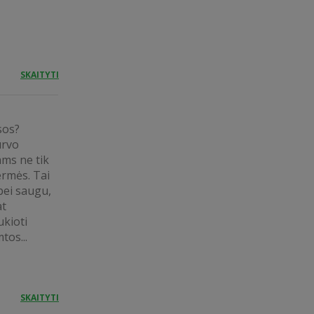
SKAITYTI
ąsos?
urvo
ams ne tik
ermės. Tai
bei saugu,
at
ukioti
tos...
SKAITYTI