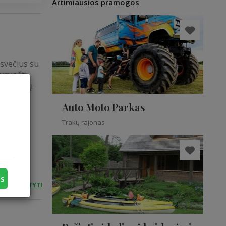
Artimiausios pramogos
 svečius su
suruošti
mtus metų.
i, todėl
Auto Moto Parkas
a mūsų
vairią
Trakų rajonas
 raciono
us
SKAITYTI