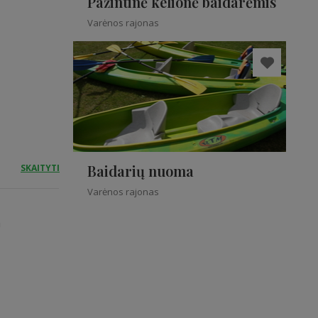
Pažintinė kelionė baidarėmis
Varėnos rajonas
Baidarių nuoma
SKAITYTI
Varėnos rajonas
a