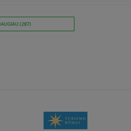
DAUGIAU (
287
)