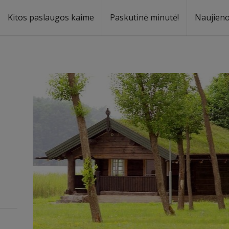
Kitos paslaugos kaime
Paskutinė minutė!
Naujien
a
oma