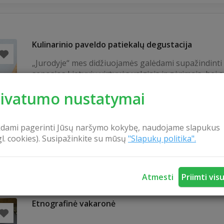
Kulinarinio paveldo patiekalų degustacija
„Jurodyje“ mes didžiuojamės galėdami supažindinti
senosios Lietuvių virtuvės valgiais ir gėrimais, bei 
tokią vakarienę, kokią valgė lietuviai prieš kelis ši
rivatumo nustatymai
Mūsų protėviai buvo žemdirbiai ir gyvulių augintoja
pagrindinį jų maistą sudarė tai, kas gyvena ir aug
klimato zonoje. Senovės lietuviai labiausiai vertino į
kdami pagerinti Jūsų naršymo kokybę, naudojame slapukus
mėsą – tiek užaugintą, tiek sumedžiotą. Didelę dalį
gl. cookies). Susipažinkite su mūsų
"Slapukų politika".
sudarė pieno ir grūdų...
Atmesti
Priimti vis
Etnografinė vakaronė