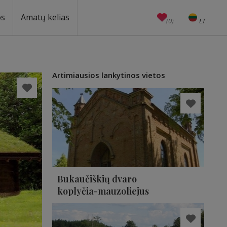
os
Amatų kelias
(0)
LT
EN
Amatai
Edukacijos
Unesco
Artimiausios lankytinos vietos
Bukaučiškių dvaro
koplyčia-mauzoliejus