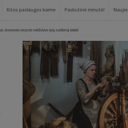
Kitos paslaugos kaime
Paskutinė minutė!
Nauji
ma
oma
 dovanota verpste reikšdavo tylų sutikimą tekėti
i