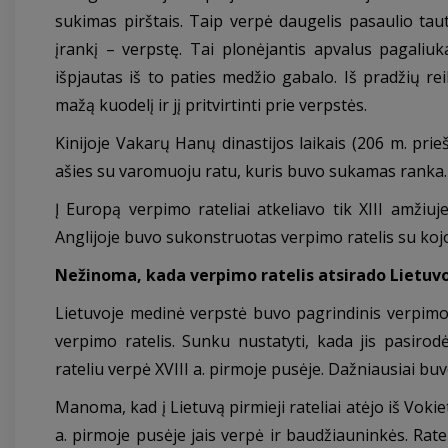
sukimas pirštais. Taip verpė daugelis pasaulio ta
įrankį – verpstę. Tai plonėjantis apvalus pagaliu
išpjautas iš to paties medžio gabalo. Iš pradžių rei
mažą kuodelį ir jį pritvirtinti prie verpstės.
Kinijoje Vakarų Hanų dinastijos laikais (206 m. pri
ašies su varomuoju ratu, kuris buvo sukamas ranka. 
Į Europą verpimo rateliai atkeliavo tik XIII amžiu
Anglijoje buvo sukonstruotas verpimo ratelis su koj
Nežinoma, kada verpimo ratelis atsirado Lietuv
Lietuvoje medinė verpstė buvo pagrindinis verpimo į
verpimo ratelis. Sunku nustatyti, kada jis pasirodė
rateliu verpė XVIII a. pirmoje pusėje. Dažniausiai buv
Manoma, kad į Lietuvą pirmieji rateliai atėjo iš Vokiet
a. pirmoje pusėje jais verpė ir baudžiauninkės. Rate