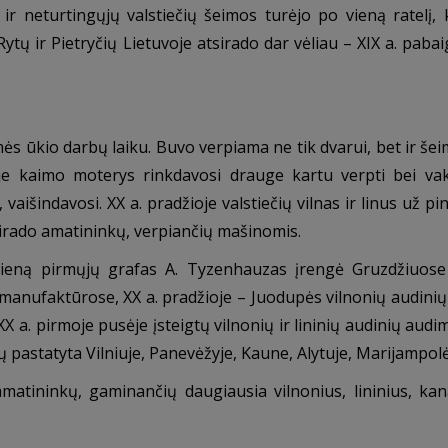
ir neturtingųjų valstiečių šeimos turėjo po vieną ratelį, 
tų ir Pietryčių Lietuvoje atsirado dar vėliau – XIX a. pabai
 ūkio darbų laiku. Buvo verpiama ne tik dvarui, bet ir šeima
je kaimo moterys rinkdavosi drauge kartu verpti bei vak
išindavosi. XX a. pradžioje valstiečių vilnas ir linus už pin
tsirado amatininkų, verpiančių mašinomis.
Vieną pirmųjų grafas A. Tyzenhauzas įrengė Gruzdžiuose 
ų manufaktūrose, XX a. pradžioje – Juodupės vilnonių audinių 
a. pirmoje pusėje įsteigtų vilnonių ir lininių audinių audi
ų pastatyta Vilniuje, Panevėžyje, Kaune, Alytuje, Marijampolė
matininkų, gaminančių daugiausia vilnonius, lininius, kan