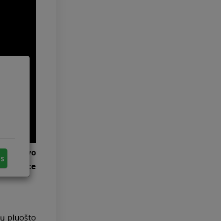
iverpdavo
us
a verpste
nų pluošto