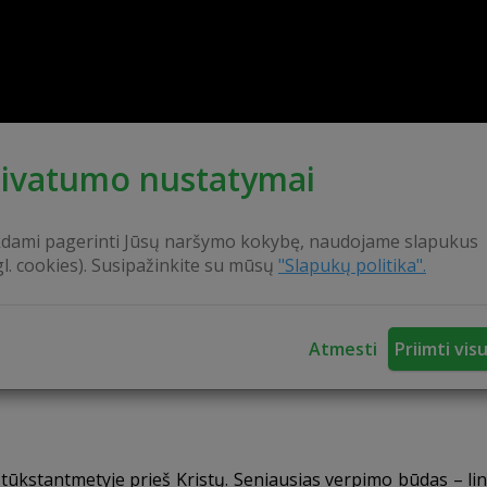
rivatumo nustatymai
kdami pagerinti Jūsų naršymo kokybę, naudojame slapukus
gl. cookies). Susipažinkite su mūsų
"Slapukų politika".
kanapes, o ilgais rudens ir žiemos vakarais patys pris
Atmesti
Priimti vis
ovanoti dailiai išdrožtą verpstę. Verpimas dovanot
tūkstantmetyje prieš Kristų. Seniausias verpimo būdas – li