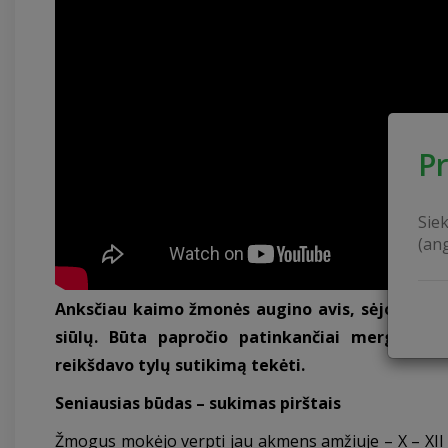
P
Sie
(an
Anksčiau kaimo žmonės augino avis, sėjo linus, 
siūlų. Būta papročio patinkančiai merginai d
reikšdavo tylų sutikimą tekėti.
Seniausias būdas – sukimas pirštais
Žmogus mokėjo verpti jau akmens amžiuje – X – XII 