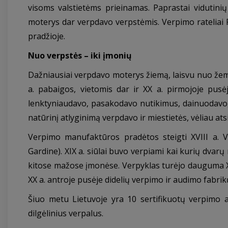
visoms valstietėms prieinamas. Paprastai vidutinių 
moterys dar verpdavo verpstėmis. Verpimo rateliai Ry
pradžioje.
Nuo verpstės – iki įmonių
Dažniausiai verpdavo moterys žiemą, laisvu nuo žemės
a. pabaigos, vietomis dar ir XX a. pirmojoje pusė
lenktyniaudavo, pasakodavo nutikimus, dainuodavo, va
natūrinį atlyginimą verpdavo ir miestietės, vėliau a
Verpimo manufaktūros pradėtos steigti XVIII a. 
Gardine). XIX a. siūlai buvo verpiami kai kurių dvar
kitose mažose įmonėse. Verpyklas turėjo dauguma XX 
XX a. antroje pusėje didelių verpimo ir audimo fabrik
Šiuo metu Lietuvoje yra 10 sertifikuotų verpimo a
dilgėlinius verpalus.