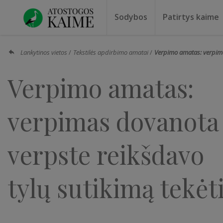
Sodybos
Patirtys kaime
Sodybos prie ežero
Sodybos vestuvėms
Sodybos poilsiui
Vilos, rezidencijos
Sodybos renginiams
Kempingai
Stovyklavietės
Pirties nuo
Baidarių nu
Lankytinos vietos
Tekstilės apdirbimo amatai
Verpimo amatas: verpimas
Verpimo amatas:
verpimas dovanota
verpste reikšdavo
tylų sutikimą tekėt