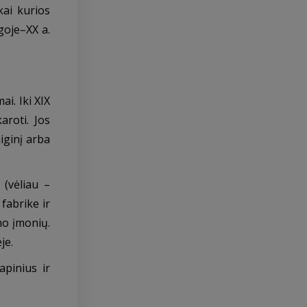
kai kurios
goje–XX a.
i. Iki XIX
aroti. Jos
iginį arba
(vėliau –
fabrike ir
mo įmonių.
je.
apinius ir