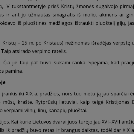
utų. V tūkstantmetyje prieš Kristų žmonės sugalvojo pirmą
kas ir ant jo užmautas smagratis iš molio, akmens ar gi
kėdavo iš pluoštinės medžiagos ištraukti pluoštelį gijų, jas
eš Kristų – 25 m. po Kristaus) nežinomas išradėjas verpstę 
Taip atsirado verpimo ratelis.
je. Čia jie taip pat buvo sukami ranka. Spėjama, kad praė
os pamina.
oje
rankis iki XIX a. pradžios, nors tuo metu ją jau sparčiai 
 mūsų krašte. Rytprūsių lietuviai, kaip teigė Kristijonas D
o verpiami vilnų, linų, kanapių pluoštai.
ijos. Kai kurie Lietuvos dvarai juos turėjo jau XVI–XVII amžiu
lis iš pradžių buvo retas ir brangus daiktas, todėl dar XIX 