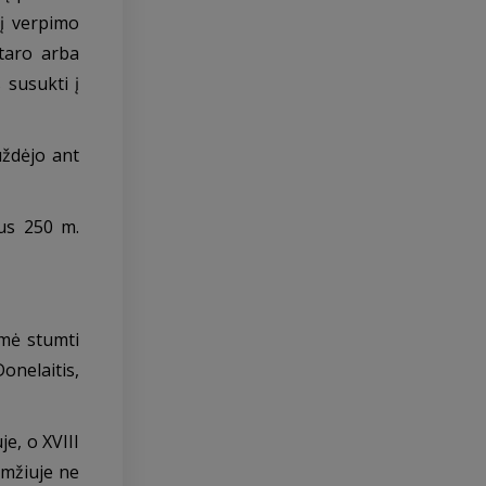
jį verpimo
ntaro arba
 susukti į
uždėjo ant
jus 250 m.
ėmė stumti
onelaitis,
je, o XVIII
amžiuje ne