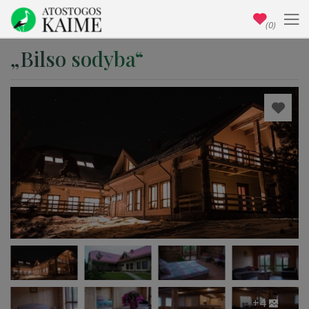
(0)
„Bilso sodyba“
+4