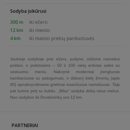
Sodyba įsikūrusi
300 m
iki ežero
12 km
iki miesto
4 km
iki maisto prekių parduotuvės
Jaukioje sodyboje prie ežero, pušyne, siūlome namelius
poilsiui, o pobūviams – 50 ir 100 vietų erdvias sales su
vestuviniu meniu. Nakvynė moderniai įrengtuose
kambariuose su patogumais, o didesnį kiekį žmonių (apie
80) apnakvyndiname gretimai esančiuose nameliuose. Taip
pat turime pirtį su kubilu. „Bilso“ sodyba dirba visus metus.
Nuo sodybos iki Druskininkų vos 12 km.
PARTNERIAI