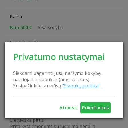
Kaina
Nuo 600 €
Visa sodyba
Specializacija
Pažintinis poilsis
Privatumo nustatymai
Ramus poilsis
Šeimos šventės
Verslo renginiai
Siekdami pagerinti Jūsų naršymo kokybę,
naudojame slapukus (angl. cookies).
Susipažinkite su mūsų
"Slapukų politika".
Sodybos privalumai
Atskira patalpa seminarams
Belaidis internetas
Maitinimo paslauga
Atmesti
Priimti visus
Kubilas
Lietuviška pirtis
Pritaikyta žmonėms su judėjimo negalia