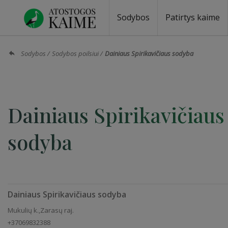
Sodybos
Patirtys kaime
Sodybos prie ežero
Sodybos vestuvėms
Sodybos poilsiui
Vilos, rezidencijos
Sodybos renginiams
Kempingai
Stovyklavietės
Pirties nuom
Baidarių nu
Sodybos
Sodybos poilsiui
Dainiaus Spirikavičiaus sodyba
Dainiaus Spirikavičiaus
sodyba
Dainiaus Spirikavičiaus sodyba
Mukulių k.,Zarasų raj.
+37069832388