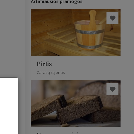
Artimiausios pramogos
Pirtis
Zarasų rajonas