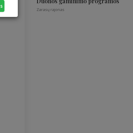
Duonos gaminimo programos
us
Zarasų rajonas