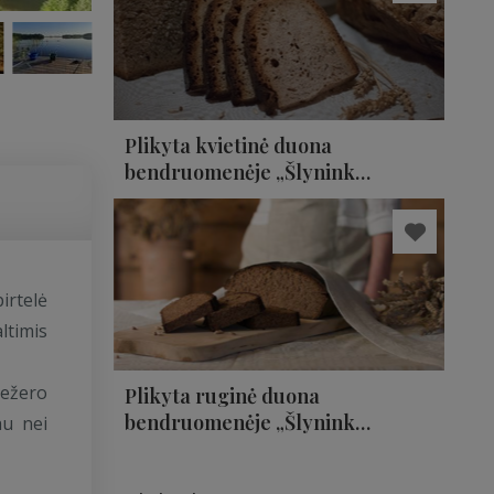
Plikyta kvietinė duona
bendruomenėje „Šlyninkos
vandens malūnas“​​​​​​​
irtelė
ltimis
 ežero
Plikyta ruginė duona
bendruomenėje „Šlyninkos
au nei
vandens malūnas“