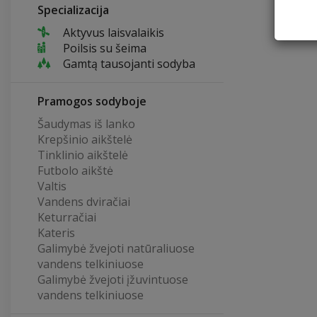
Specializacija
Aktyvus laisvalaikis
Poilsis su šeima
Gamtą tausojanti sodyba
Pramogos sodyboje
Šaudymas iš lanko
Krepšinio aikštelė
Tinklinio aikštelė
Futbolo aikštė
Valtis
Vandens dviračiai
Keturračiai
Kateris
Galimybė žvejoti natūraliuose
vandens telkiniuose
Galimybė žvejoti įžuvintuose
vandens telkiniuose