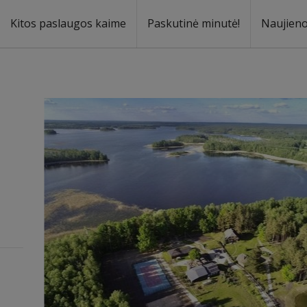
Kitos paslaugos kaime
Paskutinė minutė!
Naujien
a
oma