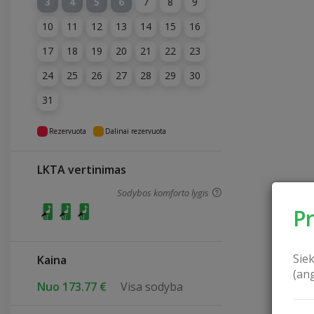
3
4
5
6
7
8
9
10
11
12
13
14
15
16
17
18
19
20
21
22
23
24
25
26
27
28
29
30
31
Rezervuota
Dalinai rezervuota
LKTA vertinimas
Sodybos komforto lygis
P
Sie
Kaina
(an
Nuo 173.77 €
Visa sodyba