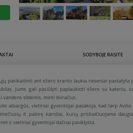
AKTAI
SODYBOJE RASITE
jų pasikaitinti ant ežero kranto laukia neseniai pastatyta p
ubilas. Jums gali pasiūlyti paplaukioti ežere su kateriu, va
i vandens slidėmis, minti dviračius.
ite atsargūs, vietiniai gyventojai pasakoja, kad tarp Avilio
šsimėčiusių it pabirę karoliai, kurių priskaičiuojama daugi
 net ir vietiniai gyventojai dažnai pasiklysta.