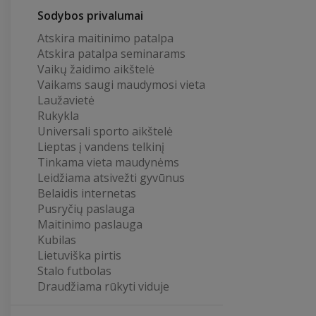
Sodybos privalumai
Atskira maitinimo patalpa
Atskira patalpa seminarams
Vaikų žaidimo aikštelė
Vaikams saugi maudymosi vieta
Laužavietė
Rukykla
Universali sporto aikštelė
Lieptas į vandens telkinį
Tinkama vieta maudynėms
Leidžiama atsivežti gyvūnus
Belaidis internetas
Pusryčių paslauga
Maitinimo paslauga
Kubilas
Lietuviška pirtis
Stalo futbolas
Draudžiama rūkyti viduje