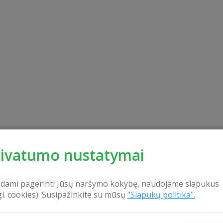
rivatumo nustatymai
kdami pagerinti Jūsų naršymo kokybę, naudojame slapukus
gl. cookies). Susipažinkite su mūsų
"Slapukų politika".