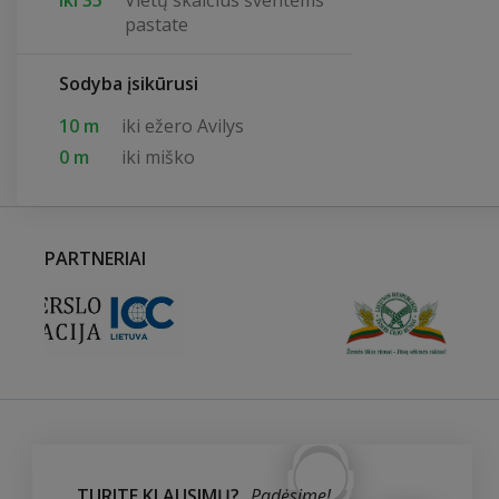
Iki 35
Vietų skaičius šventėms
pastate
Sodyba įsikūrusi
10 m
iki ežero Avilys
0 m
iki miško
PARTNERIAI
TURITE KLAUSIMŲ?
Padėsime!