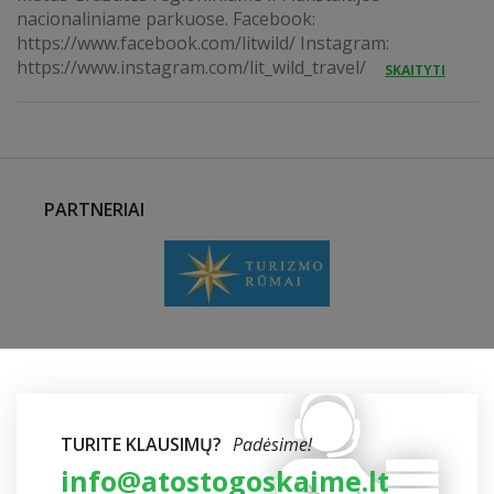
nacionaliniame parkuose. Facebook:
https://www.facebook.com/litwild/ Instagram:
https://www.instagram.com/lit_wild_travel/
SKAITYTI
PARTNERIAI
TURITE KLAUSIMŲ?
Padėsime!
info@atostogoskaime.lt