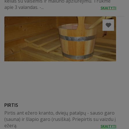
kelias su vaišėmis ir malūno apžiūrėjimu. Trukmė
apie 3 valandas. -...
SKAITYTI
PIRTIS
Pirtis ant ežero kranto, dviejų patalpų - sauso garo
(sauna) ir šlapio garo (rusiška). Priepirtis su vaizdu į
ežerą.
SKAITYTI