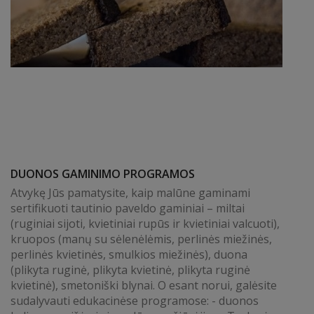
DUONOS GAMINIMO PROGRAMOS
Atvykę Jūs pamatysite, kaip malūne gaminami
sertifikuoti tautinio paveldo gaminiai – miltai
(ruginiai sijoti, kvietiniai rupūs ir kvietiniai valcuoti),
kruopos (manų su sėlenėlėmis, perlinės miežinės,
perlinės kvietinės, smulkios miežinės), duona
(plikyta ruginė, plikyta kvietinė, plikyta ruginė
kvietinė), smetoniški blynai. O esant norui, galėsite
sudalyvauti edukacinėse programose: - duonos