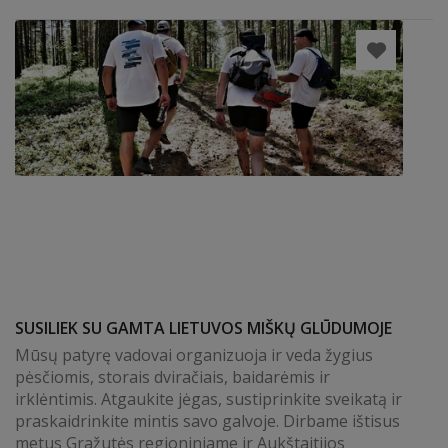
SUSILIEK SU GAMTA LIETUVOS MIŠKŲ GLŪDUMOJE
Mūsų patyrę vadovai organizuoja ir veda žygius
pėsčiomis, storais dviračiais, baidarėmis ir
irklėntimis. Atgaukite jėgas, sustiprinkite sveikatą ir
praskaidrinkite mintis savo galvoje. Dirbame ištisus
metus Gražutės regioniniame ir Aukštaitijos