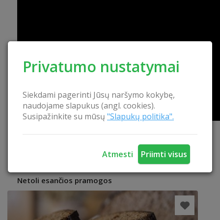
Privatumo nustatymai
Siekdami pagerinti Jūsų naršymo kokybę,
naudojame slapukus (angl. cookies).
Susipažinkite su mūsų
"Slapukų politika".
Atmesti
Priimti visus
Netoli esančios pramogos