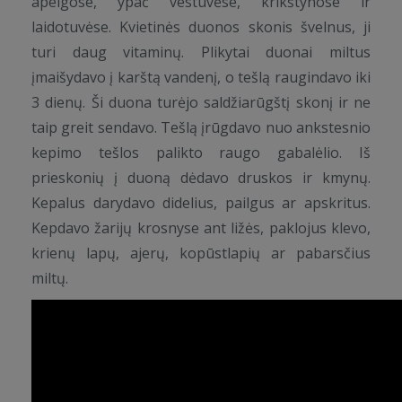
apeigose, ypač vestuvėse, krikštynose ir
laidotuvėse. Kvietinės duonos skonis švelnus, ji
turi daug vitaminų. Plikytai duonai miltus
įmaišydavo į karštą vandenį, o tešlą raugindavo iki
3 dienų. Ši duona turėjo saldžiarūgštį skonį ir ne
taip greit sendavo. Tešlą įrūgdavo nuo ankstesnio
kepimo tešlos palikto raugo gabalėlio. Iš
prieskonių į duoną dėdavo druskos ir kmynų.
Kepalus darydavo didelius, pailgus ar apskritus.
Kepdavo žarijų krosnyse ant ližės, paklojus klevo,
krienų lapų, ajerų, kopūstlapių ar pabarsčius
miltų.