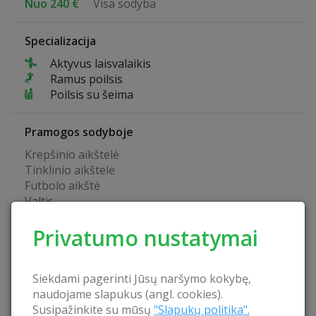
Nuo 240 €
Visa sodyba
Specializacija
Aktyvus laisvalaikis
Ramus poilsis
Poilsis su šeima
Pramogos sodyboje
Krepšinio aikštelė
Tinklinio aikštelė
Futbolo aikštė
Valtis
Galimybė žvejoti natūraliuose vandens telkiniuose
Privatumo nustatymai
Sodybos privalumai
Vaikų žaidimo aikštelė
Siekdami pagerinti Jūsų naršymo kokybę,
Laužavietė
naudojame slapukus (angl. cookies).
Pavėsinė
Susipažinkite su mūsų
"Slapukų politika".