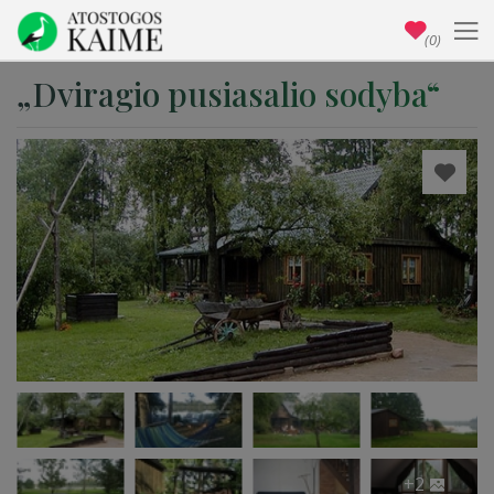
(0)
„Dviragio pusiasalio sodyba“
+2