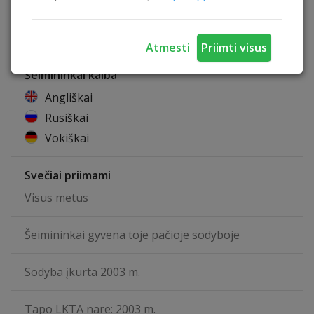
Leidžiama atsivežti gyvūnus
Stalo tenisas
Lietuviška pirtis
Atmesti
Priimti visus
Šeimininkai kalba
Angliškai
Rusiškai
Vokiškai
Svečiai priimami
Visus metus
Šeimininkai gyvena toje pačioje sodyboje
Sodyba įkurta 2003 m.
Tapo LKTA nare: 2003 m.