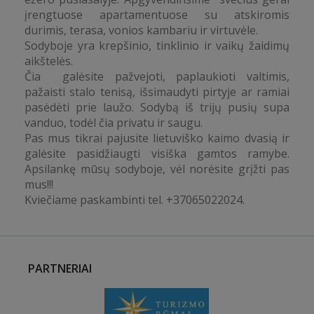
įrengtuose apartamentuose su atskiromis
durimis, terasa, vonios kambariu ir virtuvėle.
Sodyboje yra krepšinio, tinklinio ir vaikų žaidimų
aikštelės.
Čia galėsite pažvejoti, paplaukioti valtimis,
pažaisti stalo tenisą, išsimaudyti pirtyje ar ramiai
pasėdėti prie laužo. Sodybą iš trijų pusių supa
vanduo, todėl čia privatu ir saugu.
Pas mus tikrai pajusite lietuviško kaimo dvasią ir
galėsite pasidžiaugti visiška gamtos ramybe.
Apsilankę mūsų sodyboje, vėl norėsite grįžti pas
mus!!!
Kviečiame paskambinti tel. +37065022024.
PARTNERIAI