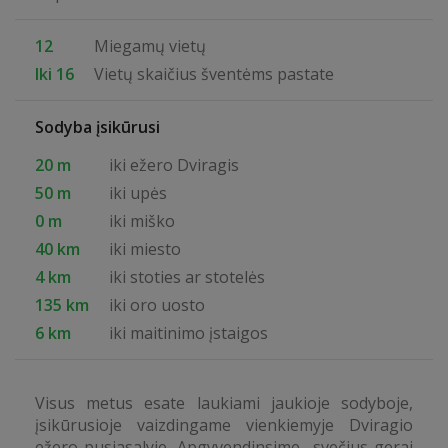
12
Miegamų vietų
Iki 16
Vietų skaičius šventėms pastate
Sodyba įsikūrusi
20 m
iki ežero Dviragis
50 m
iki upės
0 m
iki miško
40 km
iki miesto
4 km
iki stoties ar stotelės
135 km
iki oro uosto
6 km
iki maitinimo įstaigos
Visus metus esate laukiami jaukioje sodyboje,
įsikūrusioje vaizdingame vienkiemyje Dviragio
ežero pusiasalyje. Apgyvendinsime svečius gerai