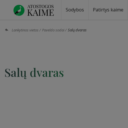
Sodybos
Patirtys kaime
Sodybos prie ežero
Sodybos vestuvėms
Sodybos poilsiui
Vilos, rezidencijos
Sodybos renginiams
Kempingai
Stovyklavietės
Pirties nuom
Baidarių nu
Lankytinos vietos
Paveldo sodai
Salų dvaras
Salų dvaras