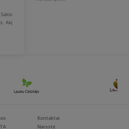
 Salos
s. Akį
nos
Kontaktai
KTA
Narystė