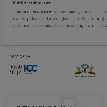
Kultūrinis objektas:
Poilsiaudami Rokiškio rajone aplankykite šalia Dvira
dvaras priklausė Radvilų giminei, o XVIII a. pr. jį
prikausto dvaro rūmai, kuriems būdinga formų ir p
PARTNERIAI