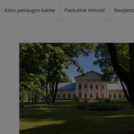
Kitos paslaugos kaime
Paskutinė minutė!
Naujien
a
oma