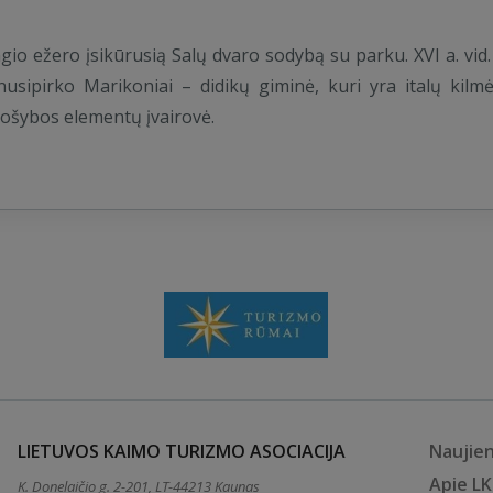
gio ežero įsikūrusią Salų dvaro sodybą su parku. XVI a. vid.
 nusipirko Marikoniai – didikų giminė, kuri yra italų kilmė
uošybos elementų įvairovė.
LIETUVOS KAIMO TURIZMO ASOCIACIJA
Naujie
Apie L
K. Donelaičio g. 2-201, LT-44213 Kaunas