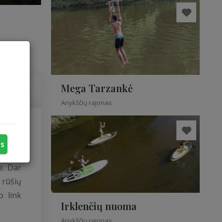
Mega Tarzankė
Anykščių rajonas
us
tūrus.
e. Dar
 rūšių
o link
Irklenčių nuoma
Anykščių rajonas