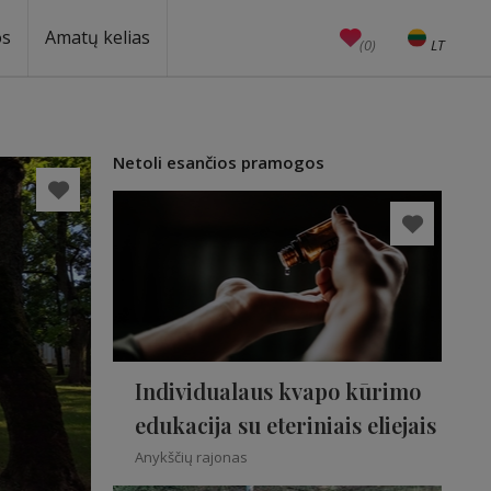
os
Amatų kelias
(0)
LT
EN
Amatai
Edukacijos
Unesco
Netoli esančios pramogos
Individualaus kvapo kūrimo
edukacija su eteriniais eliejais
Anykščių rajonas