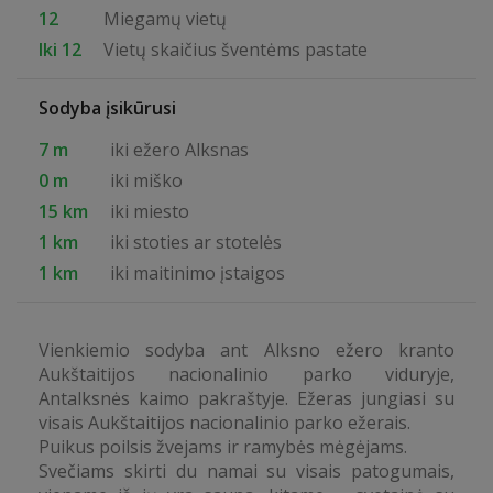
12
Miegamų vietų
Iki 12
Vietų skaičius šventėms pastate
Sodyba įsikūrusi
7 m
iki ežero Alksnas
0 m
iki miško
15 km
iki miesto
1 km
iki stoties ar stotelės
1 km
iki maitinimo įstaigos
Vienkiemio sodyba ant Alksno ežero kranto
Aukštaitijos nacionalinio parko viduryje,
Antalksnės kaimo pakraštyje. Ežeras jungiasi su
visais Aukštaitijos nacionalinio parko ežerais.
Puikus poilsis žvejams ir ramybės mėgėjams.
Svečiams skirti du namai su visais patogumais,