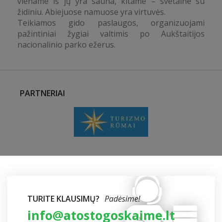
viename iš jų yra sauna, kitame – svetainė su
židiniu. Abiejuose namuose yra virtuvės.
Teikiamos gido paslaugos, organizuojami
pažintiniai žygiai valtimis po Aukštaitijos
nacionalinio parko ežerus.
PARTNERIAI
TURITE KLAUSIMŲ?
Padėsime!
info@atostogoskaime.lt