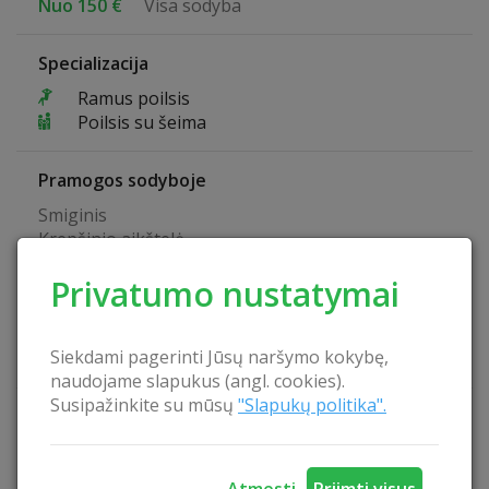
Nuo 150 €
Visa sodyba
Specializacija
Ramus poilsis
Poilsis su šeima
Pramogos sodyboje
Smiginis
Krepšinio aikštelė
Valtis
Privatumo nustatymai
Vandens dviračiai
Baidarės
Organizuojamos pažintinės ekskursijos
Siekdami pagerinti Jūsų naršymo kokybę,
Galimybė žvejoti natūraliuose vandens telkiniuose
naudojame slapukus (angl. cookies).
Susipažinkite su mūsų
"Slapukų politika".
Sodybos privalumai
Vaikų žaidimo aikštelė
Laužavietė