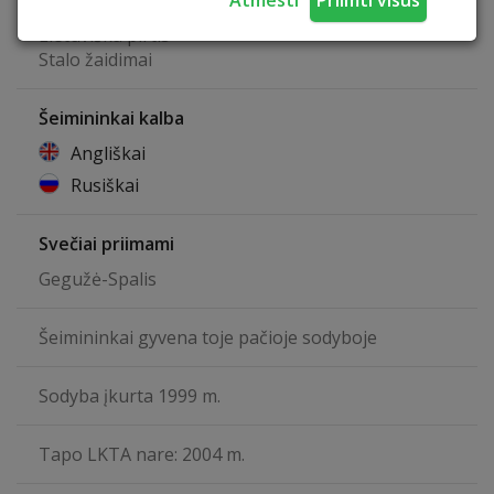
Atmesti
Priimti visus
Pavėsinė
Lietuviška pirtis
Stalo žaidimai
Šeimininkai kalba
Angliškai
Rusiškai
Svečiai priimami
Gegužė-Spalis
Šeimininkai gyvena toje pačioje sodyboje
Sodyba įkurta 1999 m.
Tapo LKTA nare: 2004 m.