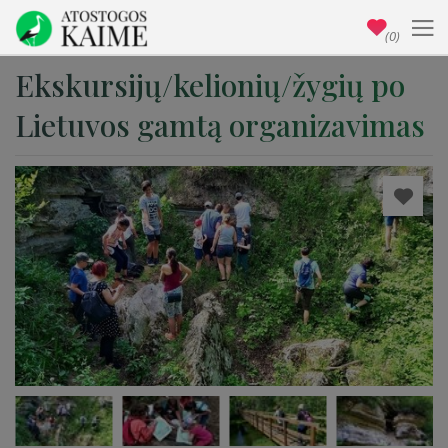
(0)
Ekskursijų/kelionių/žygių po
Lietuvos gamtą organizavimas