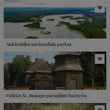
Aukštaitijos nacionalinis parkas
Palūšės Šv. Juozapo parapijinė bažnyčia