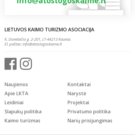
info@atostogoskaime.lt
LIETUVOS KAIMO TURIZMO ASOCIACIJA
K. Donelaičio g. 2-201, LT-44213 Kaunas
El. paštas:
info@atostogoskaime.lt
Naujienos
Kontaktai
Apie LKTA
Narystė
Leidiniai
Projektai
Slapukų politika
Privatumo politika
Kaimo turizmas
Narių prisijungimas