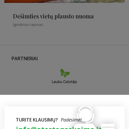
Dešimties vietų plausto nuoma
Ignalinos rajonas
PARTNERIAI
TURITE KLAUSIMŲ?
Padėsime!