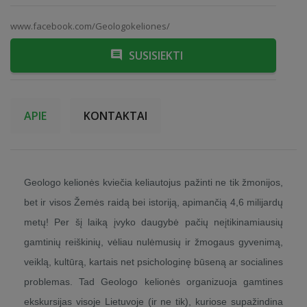
www.facebook.com/Geologokeliones/
SUSISIEKTI
APIE
KONTAKTAI
Geologo kelionės kviečia keliautojus pažinti ne tik žmonijos,
bet ir visos Žemės raidą bei istoriją, apimančią 4,6 milijardų
metų! Per šį laiką įvyko daugybė pačių neįtikinamiausių
gamtinių reiškinių, vėliau nulėmusių ir žmogaus gyvenimą,
veiklą, kultūrą, kartais net psichologinę būseną ar socialines
problemas. Tad Geologo kelionės organizuoja gamtines
ekskursijas visoje Lietuvoje (ir ne tik), kuriose supažindina