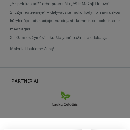
„Atspėk kas tai?“ arba protmūšiu „Aš ir Mažoji Lietuva“
2. „Žymės žemėje“ – dalyvausite molio lipdymo saviraiškos
kūrybinėje edukacijoje naudojant keramikos technikas ir
medžiagas.
3. „Gamtos žymės“ – kraštotyrinė pažintinė edukacija.
Maloniai laukiame Jūsų!
PARTNERIAI