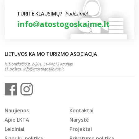
TURITE KLAUSIMŲ?
Padėsime!
info@atostogoskaime.lt
LIETUVOS KAIMO TURIZMO ASOCIACIJA
K. Donelaičio g. 2-201, LT-44213 Kaunas
El. paštas:
info@atostogoskaime.lt
Naujienos
Kontaktai
Apie LKTA
Narystė
Leidiniai
Projektai
Slapukų politika
Privatumo politika