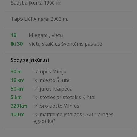
Sodyba įkurta 1900 m.
Tapo LKTA nare: 2003 m.
18
Miegamų vietų
Iki 30
Vietų skaičius šventėms pastate
Sodyba įsikūrusi
30 m
iki upės Minija
18 km
iki miesto Šilutė
50 km
iki jūros Klaipėda
5 km
iki stoties ar stotelės Kintai
320 km
iki oro uosto Vilnius
100 m
iki maitinimo įstaigos UAB "Mingės
egzotika"