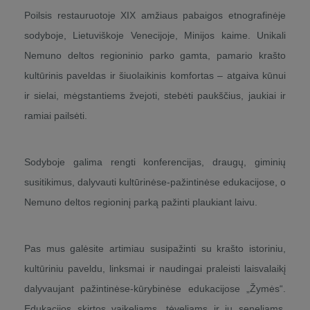
Poilsis restauruotoje XIX amžiaus pabaigos etnografinėje
sodyboje, Lietuviškoje Venecijoje, Minijos kaime. Unikali
Nemuno deltos regioninio parko gamta, pamario krašto
kultūrinis paveldas ir šiuolaikinis komfortas – atgaiva kūnui
ir sielai, mėgstantiems žvejoti, stebėti paukščius, jaukiai ir
ramiai pailsėti.
Sodyboje galima rengti konferencijas, draugų, giminių
susitikimus, dalyvauti kultūrinėse-pažintinėse edukacijose, o
Nemuno deltos regioninį parką pažinti plaukiant laivu.
Pas mus galėsite artimiau susipažinti su krašto istoriniu,
kultūriniu paveldu, linksmai ir naudingai praleisti laisvalaikį
dalyvaujant pažintinėse-kūrybinėse edukacijose „Žymės“.
Edukacijos skirtos vaikeliams, tėveliams ir jų seneliams.