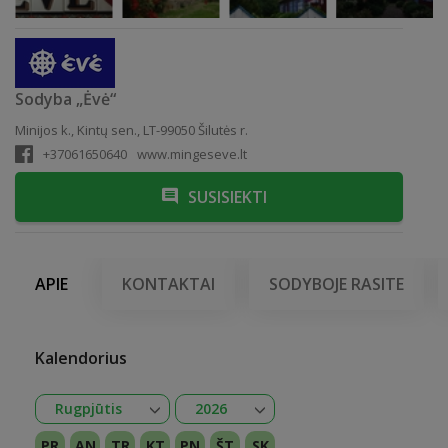
Sodyba „Ėvė“
Minijos k., Kintų sen., LT-99050 Šilutės r.
+37061650640
www.mingeseve.lt
SUSISIEKTI
APIE
KONTAKTAI
SODYBOJE RASITE
Kalendorius
Atidaryti
Atidaryti
Rugpjūtis
2026
Sausis
Vasaris
Kovas
Balandis
Gegužė
Birželis
Liepa
Rugpjūtis
Rugsėjis
Spalis
Lapkritis
Gruodis
2026
2027
PR
AN
TR
KT
PN
ŠT
SK