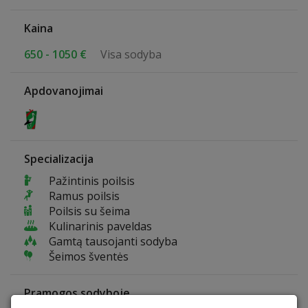
Kaina
650 - 1050 €
Visa sodyba
Apdovanojimai
Specializacija
Pažintinis poilsis
Ramus poilsis
Poilsis su šeima
Kulinarinis paveldas
Gamtą tausojanti sodyba
Šeimos šventės
Pramogos sodyboje