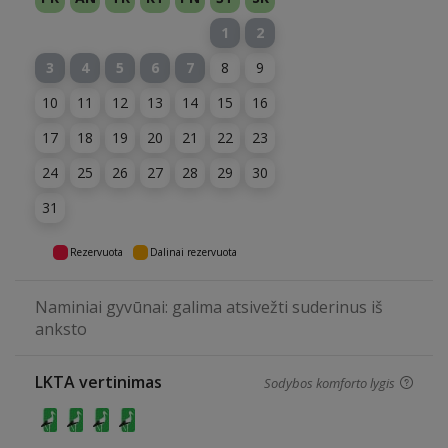
1
2
3
4
5
6
7
8
9
10
11
12
13
14
15
16
17
18
19
20
21
22
23
24
25
26
27
28
29
30
31
Rezervuota
Dalinai rezervuota
Naminiai gyvūnai: galima atsivežti suderinus iš
anksto
LKTA vertinimas
Sodybos komforto lygis