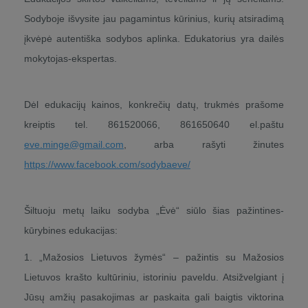
Sodyboje išvysite jau pagamintus kūrinius, kurių atsiradimą
įkvėpė autentiška sodybos aplinka. Edukatorius yra dailės
mokytojas-ekspertas.
Dėl edukacijų kainos, konkrečių datų, trukmės prašome
kreiptis tel. 861520066, 861650640 el.paštu
eve.minge@gmail.com
, arba rašyti žinutes
https://www.facebook.com/sodybaeve/
Šiltuoju metų laiku sodyba „Ėvė“ siūlo šias pažintines-
kūrybines edukacijas:
1. „Mažosios Lietuvos žymės“ – pažintis su Mažosios
Lietuvos krašto kultūriniu, istoriniu paveldu. Atsižvelgiant į
Jūsų amžių pasakojimas ar paskaita gali baigtis viktorina