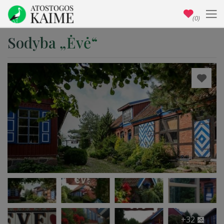
(0)
Sodyba „Ėvė“
+32