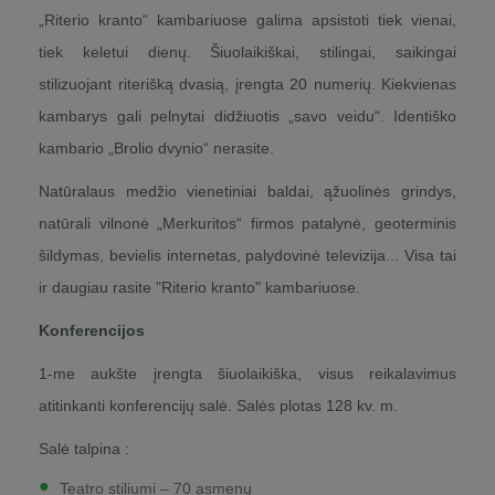
„Riterio kranto“ kambariuose galima apsistoti tiek vienai,
tiek keletui dienų. Šiuolaikiškai, stilingai, saikingai
stilizuojant riterišką dvasią, įrengta 20 numerių. Kiekvienas
kambarys gali pelnytai didžiuotis „savo veidu“. Identiško
kambario „Brolio dvynio“ nerasite.
Natūralaus medžio vienetiniai baldai, ąžuolinės grindys,
natūrali vilnonė „Merkuritos“ firmos patalynė, geoterminis
šildymas, bevielis internetas, palydovinė televizija... Visa tai
ir daugiau rasite "Riterio kranto" kambariuose.
Konferencijos
1-me aukšte įrengta šiuolaikiška, visus reikalavimus
atitinkanti konferencijų salė. Salės plotas 128 kv. m.
Salė talpina :
Teatro stiliumi – 70 asmenų