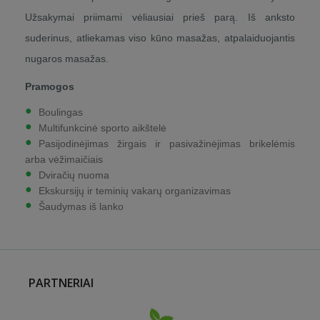
Užsakymai priimami vėliausiai prieš parą. Iš anksto
suderinus, atliekamas viso kūno masažas, atpalaiduojantis
nugaros masažas.
Pramogos
Boulingas
Multifunkcinė sporto aikštelė
Pasijodinėjimas žirgais ir pasivažinėjimas brikelėmis
arba vėžimaičiais
Dviračių nuoma
Ekskursijų ir teminių vakarų organizavimas
Šaudymas iš lanko
PARTNERIAI