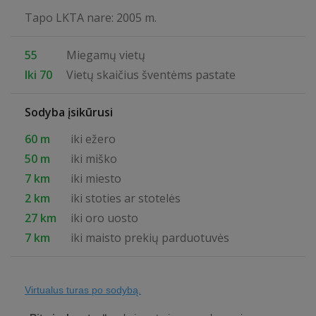
Tapo LKTA nare: 2005 m.
55
Miegamų vietų
Iki 70
Vietų skaičius šventėms pastate
Sodyba įsikūrusi
60 m
iki ežero
50 m
iki miško
7 km
iki miesto
2 km
iki stoties ar stotelės
27 km
iki oro uosto
7 km
iki maisto prekių parduotuvės
Virtualus turas po sodybą.