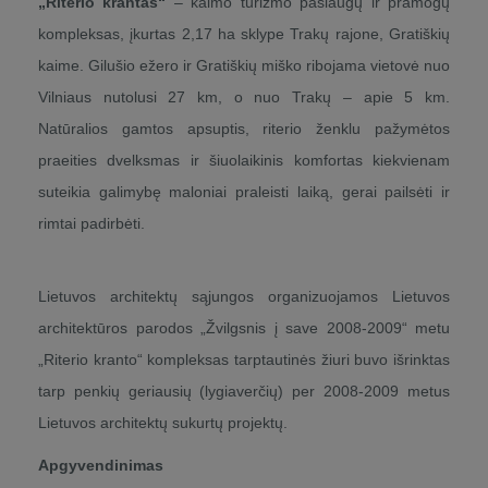
„Riterio krantas“
– kaimo turizmo paslaugų ir pramogų
kompleksas, įkurtas 2,17 ha sklype Trakų rajone, Gratiškių
kaime. Gilušio ežero ir Gratiškių miško ribojama vietovė nuo
Vilniaus nutolusi 27 km, o nuo Trakų – apie 5 km.
Natūralios gamtos apsuptis, riterio ženklu pažymėtos
praeities dvelksmas ir šiuolaikinis komfortas kiekvienam
suteikia galimybę maloniai praleisti laiką, gerai pailsėti ir
rimtai padirbėti.
Lietuvos architektų sąjungos organizuojamos Lietuvos
architektūros parodos „Žvilgsnis į save 2008-2009“ metu
„Riterio kranto“ kompleksas tarptautinės žiuri buvo išrinktas
tarp penkių geriausių (lygiaverčių) per 2008-2009 metus
Lietuvos architektų sukurtų projektų.
Apgyvendinimas