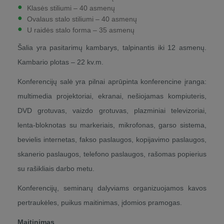
Klasės stiliumi – 40 asmenų
Ovalaus stalo stiliumi – 40 asmenų
U raidės stalo forma – 35 asmenų
Šalia yra pasitarimų kambarys, talpinantis iki 12 asmenų.
Kambario plotas – 22 kv.m.
Konferencijų salė yra pilnai aprūpinta konferencine įranga:
multimedia projektoriai, ekranai, nešiojamas kompiuteris,
DVD grotuvas, vaizdo grotuvas, plazminiai televizoriai,
lenta-bloknotas su markeriais, mikrofonas, garso sistema,
bevielis internetas, fakso paslaugos, kopijavimo paslaugos,
skanerio paslaugos, telefono paslaugos, rašomas popierius
su rašikliais darbo metu.
Konferencijų, seminarų dalyviams organizuojamos kavos
pertraukėles, puikus maitinimas, įdomios pramogas.
Maitinimas