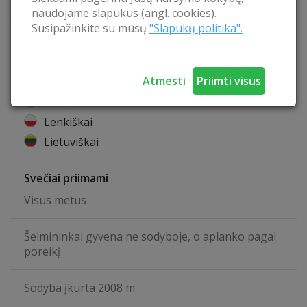
Pritaikyta žmonėms su judėjimo negalia
naudojame slapukus (angl. cookies).
Susipažinkite su mūsų
"Slapukų politika".
Šeimininkai kalba
Angliškai
Atmesti
Priimti visus
Rusiškai
Vokiškai
Lenkiškai
Lietuviškai
Svečiai priimami
Visus metus
Šeimininkai gyvena ne sodyboje, o aplanko pagal
poreikį
Sodyba įkurta 2008 m.