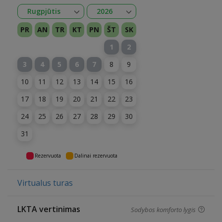
Atidaryti
Atidaryti
Rugpjūtis
2026
Sausis
Vasaris
Kovas
Balandis
Gegužė
Birželis
Liepa
Rugpjūtis
Rugsėjis
Spalis
Lapkritis
Gruodis
2026
2027
PR
AN
TR
KT
PN
ŠT
SK
1
2
3
4
5
6
7
8
9
10
11
12
13
14
15
16
17
18
19
20
21
22
23
24
25
26
27
28
29
30
31
Rezervuota
Dalinai rezervuota
Virtualus turas
LKTA vertinimas
Sodybos komforto lygis