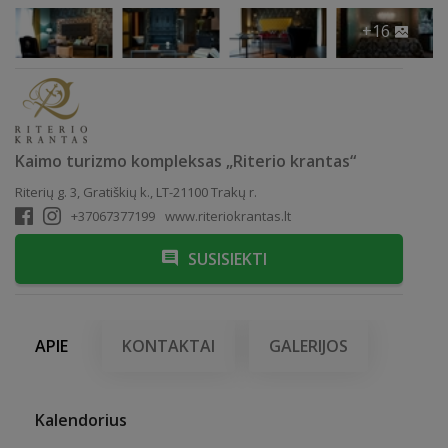
+16
Kaimo turizmo kompleksas „Riterio krantas“
Riterių g. 3, Gratiškių k., LT-21100 Trakų r.
+37067377199
www.riteriokrantas.lt
SUSISIEKTI
APIE
KONTAKTAI
GALERIJOS
Kalendorius