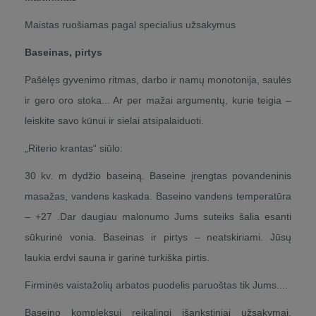
Maistas ruošiamas pagal specialius užsakymus
Baseinas, pirtys
Pašėlęs gyvenimo ritmas, darbo ir namų monotonija, saulės
ir gero oro stoka... Ar per mažai argumentų, kurie teigia –
leiskite savo kūnui ir sielai atsipalaiduoti.
„Riterio krantas“ siūlo:
30 kv. m dydžio baseiną. Baseine įrengtas povandeninis
masažas, vandens kaskada. Baseino vandens temperatūra
– +27 .Dar daugiau malonumo Jums suteiks šalia esanti
sūkurinė vonia. Baseinas ir pirtys – neatskiriami. Jūsų
laukia erdvi sauna ir garinė turkiška pirtis.
Firminės vaistažolių arbatos puodelis paruoštas tik Jums....
Baseino kompleksui reikalingi išankstiniai užsakymai.