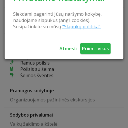
Siekdami pagerinti Jūsų naršymo kokybę,
Kaina
naudojame slapukus (angl. cookies).
100 - 500 €
Visa sodyba
Susipažinkite su mūsų
"Slapukų politika".
Specializacija
Atmesti
Priimti visus
Pažintinis poilsis
Aktyvus laisvalaikis
Ramus poilsis
Poilsis su šeima
Šeimos šventės
Pramogos sodyboje
Organizuojamos pažintinės ekskursijos
Sodybos privalumai
Vaikų žaidimo aikštelė