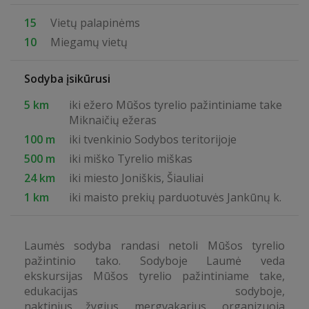
15
Vietų palapinėms
10
Miegamų vietų
Sodyba įsikūrusi
5 km
iki ežero Mūšos tyrelio pažintiniame take
Miknaičių ežeras
100 m
iki tvenkinio Sodybos teritorijoje
500 m
iki miško Tyrelio miškas
24 km
iki miesto Joniškis, Šiauliai
1 km
iki maisto prekių parduotuvės Jankūnų k.
Laumės sodyba randasi netoli Mūšos tyrelio
pažintinio tako. Sodyboje Laumė veda
ekskursijas Mūšos tyrelio pažintiniame take,
edukacijas sodyboje,
naktinius žygius, mergvakarius, organizuoja