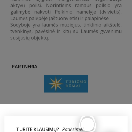
aktyvų poilsį. Norintiems ramaus poilsio yra
galimybė nakvoti Pelkinio namelyje (dvivietis),
Laumės palėpėje (aštuonvietis) ir palapinėse.
Sodyboje yra laumės muziejus, tinklinio aikštelė,
tvenkinys, pavėsinė ir kitų su Laumės gyvenimu
susijusių objektų.
PARTNERIAI
TURITE KLAUSIMŲ?
Padėsime!