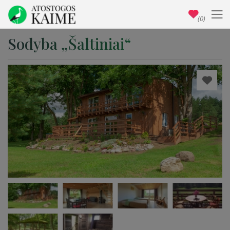
(0)
Sodyba „Šaltiniai“