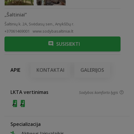
„Šaltiniai“
Šaltinių k. 2A, Svėdasų sen., Anykščių r.
+37061469001
www.sodybasaltiniai.lt
SUSISIEKTI
APIE
KONTAKTAI
GALERIJOS
LKTA vertinimas
Sodybos komforto lygis
Specializacija
Aktyvus laisvalaikis