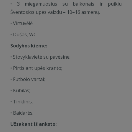
• 3 miegamuosius su balkonais ir puikiu
Šventosios upės vaizdu – 10–16 asmenų.
• Virtuvėlė.
• Dušas, WC.
Sodybos kieme:
• Stovyklavietė su pavėsine;
• Pirtis ant upės kranto;
• Futbolo vartai;
• Kubilas;
• Tinklinis;
• Baidarės.
Užsakant iš anksto: