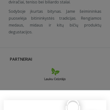
dviračiai, teniso bei biliardo stalai.
Sodyboje įkurtas bitynas. Jame šeimininkas
puoselėja bitininkystės tradicijas. Rengiamos
medaus, midaus ir kitų bičių produktų
degustacijos.
PARTNERIAI