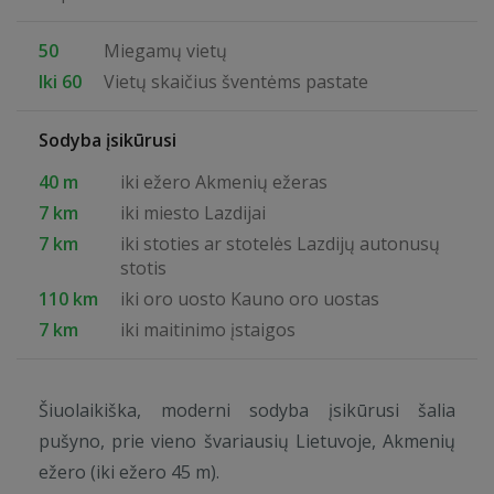
50
Miegamų vietų
Iki 60
Vietų skaičius šventėms pastate
Sodyba įsikūrusi
40 m
iki ežero Akmenių ežeras
7 km
iki miesto Lazdijai
7 km
iki stoties ar stotelės Lazdijų autonusų
stotis
110 km
iki oro uosto Kauno oro uostas
7 km
iki maitinimo įstaigos
Šiuolaikiška, moderni sodyba įsikūrusi šalia
pušyno, prie vieno švariausių Lietuvoje, Akmenių
ežero (iki ežero 45 m).