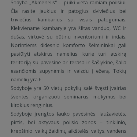
Sodyba „Akmenėlis“ – puiki vieta ramiam poilsiui.
Čia rasite jaukius ir patogius dviviečius bei
triviečius kambarius su visais patogumais.
Kiekviename kambaryje yra šiltas vanduo, WC ir
dušas, virtuvė su būtinu inventoriumi ir indais.
Norintiems didesnio komforto šeimininkai gali
pasiūlyti atskirus namelius, kurie turi atskirą
teritoriją su pavėsine ar terasa ir šašlykine, šalia
esančiomis supynėmis ir vaizdu į ežerą. Tokių
namelių yra 6.
Sodyboje yra 50 vietų pokylių salė švęsti įvairias
šventes, organizuoti seminarus, mokymus bei
kitokius renginius.
Sodyboje įrengtos lauko pavėsinės, laužavietės,
pirtis, bei aktyvaus poilsio zonos – tinklinio,
krepšinio, vaikų žaidimų aikštelės, valtys, vandens