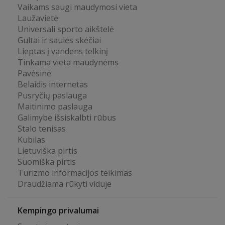
Vaikams saugi maudymosi vieta
Laužavietė
Universali sporto aikštelė
Gultai ir saulės skėčiai
Lieptas į vandens telkinį
Tinkama vieta maudynėms
Pavėsinė
Belaidis internetas
Pusryčių paslauga
Maitinimo paslauga
Galimybė išsiskalbti rūbus
Stalo tenisas
Kubilas
Lietuviška pirtis
Suomiška pirtis
Turizmo informacijos teikimas
Draudžiama rūkyti viduje
Kempingo privalumai