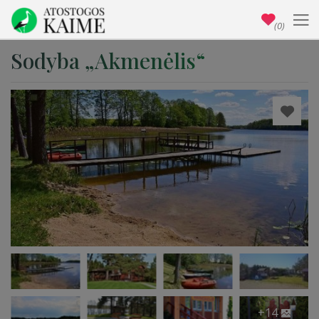
(0)
Sodyba „Akmenėlis“
+14