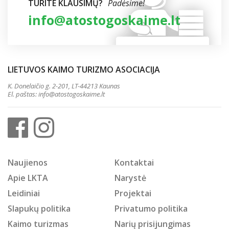
TURITE KLAUSIMŲ?
Padėsime!
info@atostogoskaime.lt
LIETUVOS KAIMO TURIZMO ASOCIACIJA
K. Donelaičio g. 2-201, LT-44213 Kaunas
El. paštas:
info@atostogoskaime.lt
Naujienos
Kontaktai
Apie LKTA
Narystė
Leidiniai
Projektai
Slapukų politika
Privatumo politika
Kaimo turizmas
Narių prisijungimas