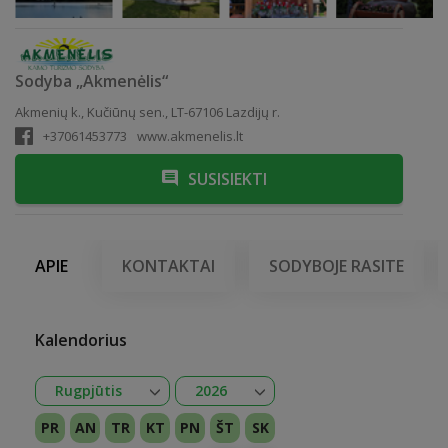
Sodyba „Akmenėlis“
Akmenių k., Kučiūnų sen., LT-67106 Lazdijų r.
+37061453773
www.akmenelis.lt
SUSISIEKTI
APIE
KONTAKTAI
SODYBOJE RASITE
Kalendorius
Atidaryti
Atidaryti
Rugpjūtis
2026
Sausis
Vasaris
Kovas
Balandis
Gegužė
Birželis
Liepa
Rugpjūtis
Rugsėjis
Spalis
Lapkritis
Gruodis
2026
2027
PR
AN
TR
KT
PN
ŠT
SK