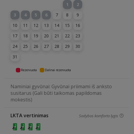
1
2
3
4
5
6
7
8
9
10
11
12
13
14
15
16
17
18
19
20
21
22
23
24
25
26
27
28
29
30
31
Rezervuota
Dalinai rezervuota
Naminiai gyvūnai: Gyvūnai priimami iš anksto
susitarus (Gali būti taikomas papildomas
mokestis)
LKTA vertinimas
Sodybos komforto lygis