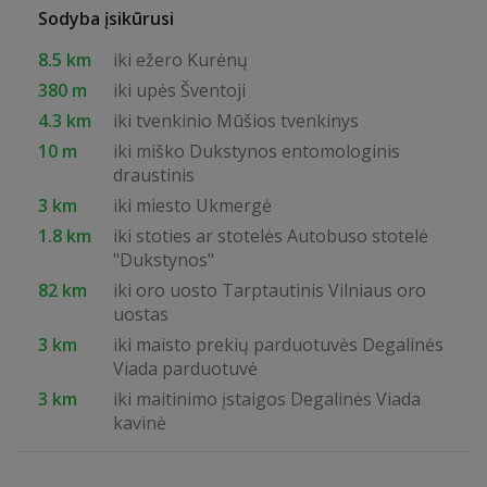
Sodyba įsikūrusi
8.5 km
iki ežero Kurėnų
380 m
iki upės Šventoji
4.3 km
iki tvenkinio Mūšios tvenkinys
10 m
iki miško Dukstynos entomologinis
draustinis
3 km
iki miesto Ukmergė
1.8 km
iki stoties ar stotelės Autobuso stotelė
"Dukstynos"
82 km
iki oro uosto Tarptautinis Vilniaus oro
uostas
3 km
iki maisto prekių parduotuvės Degalinės
Viada parduotuvė
3 km
iki maitinimo įstaigos Degalinės Viada
kavinė