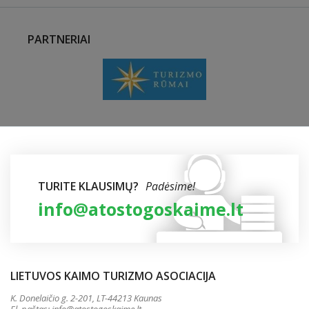
PARTNERIAI
TURITE KLAUSIMŲ?
Padėsime!
info@atostogoskaime.lt
LIETUVOS KAIMO TURIZMO ASOCIACIJA
K. Donelaičio g. 2-201, LT-44213 Kaunas