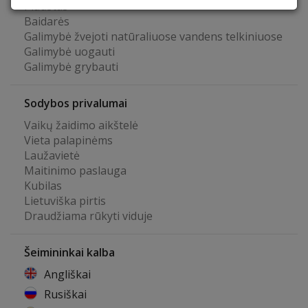
Plaustas
Baidarės
Galimybė žvejoti natūraliuose vandens telkiniuose
Galimybė uogauti
Galimybė grybauti
Sodybos privalumai
Vaikų žaidimo aikštelė
Vieta palapinėms
Laužavietė
Maitinimo paslauga
Kubilas
Lietuviška pirtis
Draudžiama rūkyti viduje
Šeimininkai kalba
Angliškai
Rusiškai