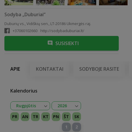
Sodyba „Duburiai“
Duburių vs., Vidiškių sen., LT-20186 Ukmergės raj.
+37060102660
http://sodybaduburiai.lt/
SUSISIEKTI
APIE
KONTAKTAI
SODYBOJE RASITE
Kalendorius
Atidaryti
Atidaryti
Rugpjūtis
2026
Sausis
Vasaris
Kovas
Balandis
Gegužė
Birželis
Liepa
Rugpjūtis
Rugsėjis
Spalis
Lapkritis
Gruodis
2026
2027
PR
AN
TR
KT
PN
ŠT
SK
1
2