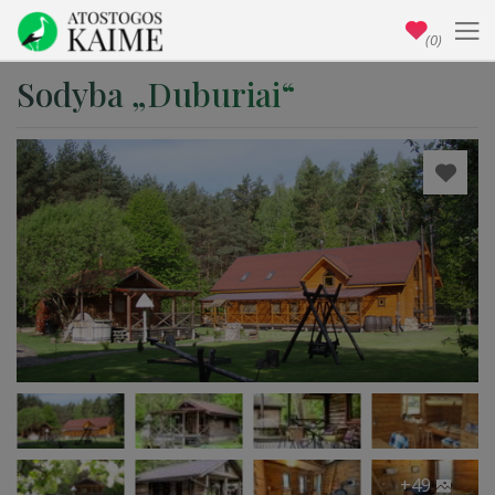
(0)
Sodyba „Duburiai“
+49