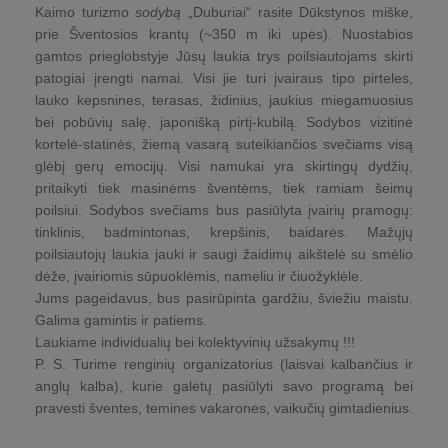
Kaimo turizmo
sodybą
„Duburiai“ rasite Dūkstynos miške,
prie Šventosios krantų (~350 m iki upės). Nuostabios
gamtos prieglobstyje Jūsų laukia trys poilsiautojams skirti
patogiai įrengti namai. Visi jie turi įvairaus tipo pirteles,
lauko kepsnines, terasas, židinius, jaukius miegamuosius
bei pobūvių salę, japonišką pirtį-kubilą. Sodybos vizitinė
kortelė-statinės, žiemą vasarą suteikiančios svečiams visą
glėbį gerų emocijų. Visi namukai yra skirtingų dydžių,
pritaikyti tiek masinėms šventėms, tiek ramiam šeimų
poilsiui. Sodybos svečiams bus pasiūlyta įvairių pramogų:
tinklinis, badmintonas, krepšinis, baidarės. Mažųjų
poilsiautojų laukia jauki ir saugi žaidimų aikštelė su smėlio
dėže, įvairiomis sūpuoklėmis, nameliu ir čiuožyklėle.
Jums pageidavus, bus pasirūpinta gardžiu, šviežiu maistu.
Galima gamintis ir patiems.
Laukiame individualių bei kolektyvinių užsakymų !!!
P. S. Turime renginių organizatorius (laisvai kalbančius ir
anglų kalba), kurie galėtų pasiūlyti savo programą bei
pravesti šventes, temines vakarones, vaikučių gimtadienius.