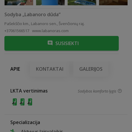
Sodyba „Labanoro dūda“
Pašekščio km., Labanoro sen., Švenčionių raj.
+37061566517
www.labanoras.com
SUSISIEKTI
APIE
KONTAKTAI
GALERIJOS
LKTA vertinimas
Sodybos komforto lygis
Specializacija
Aktyvus laisvalaikis