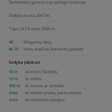
Šeimininkai gyvena toje pačioje sodyboje
Sodyba įkurta 2007 m.
Tapo LKTA nare: 2009 m.
40
Miegamų vietų
Iki 70
Vietų skaičius šventėms pastate
Sodyba įsikūrusi
10 m
iki ežero Šiekštys
10 m
iki miško
400 m
iki stoties ar stotelės
4 km
iki maisto prekių parduotuvės
4 km
iki maitinimo įstaigos