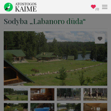
(0)
Sodyba „Labanoro dūda“
+1