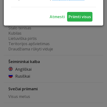
Laužavietė
Lieptas į vandens telkinį
Pavėsinė
Atmesti
Priimti visus
Belaidis internetas
Biliardas
Stalo tenisas
Kubilas
Lietuviška pirtis
Teritorijos apšvietimas
Draudžiama rūkyti viduje
Šeimininkai kalba
Angliškai
Rusiškai
Svečiai priimami
Visus metus