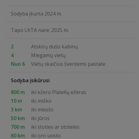
Sodyba įkurta 2024 m.
Tapo LKTA nare: 2025 m.
2
Atskirų dušo kabinų
4
Miegamų vietų
Nuo 6
Vietų skaičius šventėms pastate
Sodyba įsikūrusi
800 m
iki ežero Platelių ežeras
10 m
iki miško
3 km
iki miesto
50 km
iki jūros
700 m
iki stoties ar stotelės
60 km
iki oro uosto