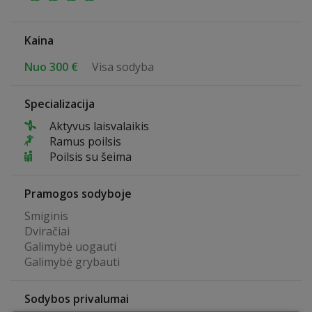
Kaina
Nuo 300 €
Visa sodyba
Specializacija
Aktyvus laisvalaikis
Ramus poilsis
Poilsis su šeima
Pramogos sodyboje
Smiginis
Dviračiai
Galimybė uogauti
Galimybė grybauti
Sodybos privalumai