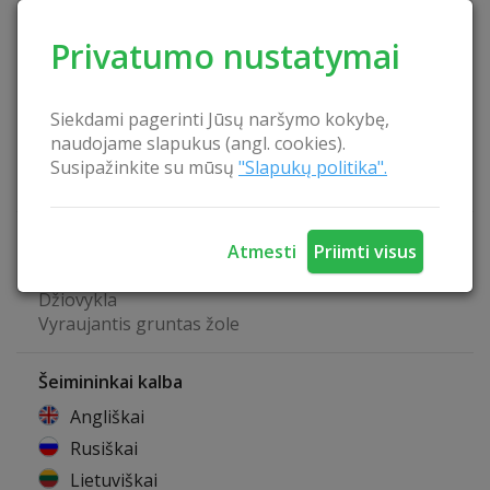
Gultai ir saulės skėčiai
Belaidis internetas
Privatumo nustatymai
Biblioteka
Kubilas
Suomiška pirtis
Siekdami pagerinti Jūsų naršymo kokybę,
Turizmo informacijos teikimas
naudojame slapukus (angl. cookies).
Stalo žaidimai
Susipažinkite su mūsų
"Slapukų politika".
Draudžiama rūkyti viduje
Kempingo privalumai
Atmesti
Priimti visus
Automobilis aikštelėje leistinas
Džiovykla
Vyraujantis gruntas žole
Šeimininkai kalba
Angliškai
Rusiškai
Lietuviškai