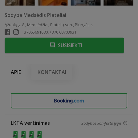
Sodyba Medsėdis Plateliai
Ąžuolų g. 8., Medsėdžiai, Platelių sen., Plungės r.
+37065691680, +370 60703931
SUSISIEKTI
APIE
KONTAKTAI
LKTA vertinimas
Sodybos komforto lygis