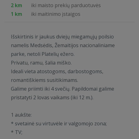
2 km
iki maisto prekių parduotuvės
1 km
iki maitinimo įstaigos
Išskirtinis ir jaukus dviejų miegamųjų poilsio
namelis Medsėdis, Žemaitijos nacionaliniame
parke, netoli Platelių ežero.
Privatu, ramu, šalia miško.
Ideali vieta atostogoms, darbostogoms,
romantiškiems susitikimams.
Galime priimti iki 4 svečių. Papildomai galime
pristatyti 2 lovas vaikams (iki 12 m.).
1 aukšte:
* svetainė su virtuvėle ir valgomojo zona;
* TV;