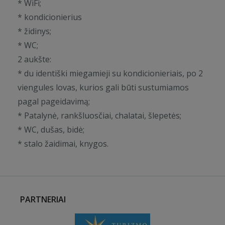
* WiFi;
* kondicionierius
* židinys;
* WC;
2 aukšte:
* du identiški miegamieji su kondicionieriais, po 2
viengules lovas, kurios gali būti sustumiamos
pagal pageidavimą;
* Patalynė, rankšluosčiai, chalatai, šlepetės;
* WC, dušas, bidė;
* stalo žaidimai, knygos.
PARTNERIAI