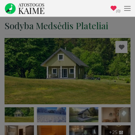
(0)
Sodyba Medsėdis Plateliai
+25