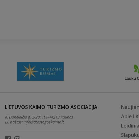
LIETUVOS KAIMO TURIZMO ASOCIACIJA
Naujie
Apie L
K. Donelaičio g. 2-201, LT-44213 Kaunas
El. paštas:
info@atostogoskaime.lt
Leidinia
Slapukų