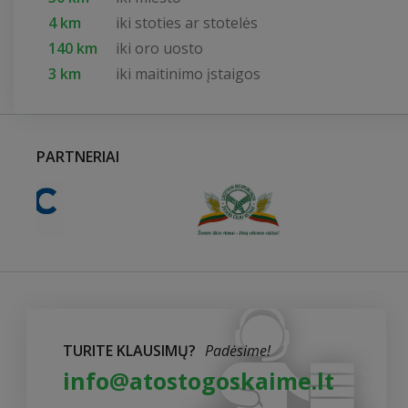
4 km
iki stoties ar stotelės
140 km
iki oro uosto
3 km
iki maitinimo įstaigos
PARTNERIAI
TURITE KLAUSIMŲ?
Padėsime!
info@atostogoskaime.lt