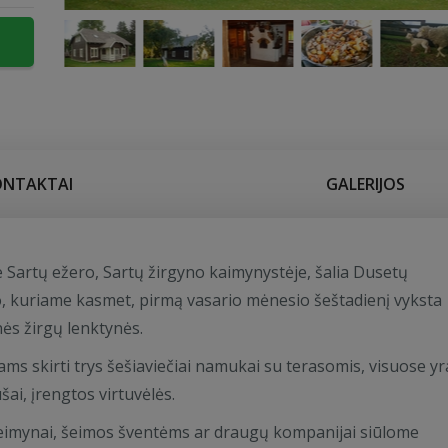
ONTAKTAI
GALERIJOS
e Sartų ežero, Sartų žirgyno kaimynystėje, šalia Dusetų
 kuriame kasmet, pirmą vasario mėnesio šeštadienį vyksta
nės žirgų lenktynės.
ams skirti trys šešiaviečiai namukai su terasomis, visuose yr
ušai, įrengtos virtuvėlės.
eimynai, šeimos šventėms ar draugų kompanijai siūlome