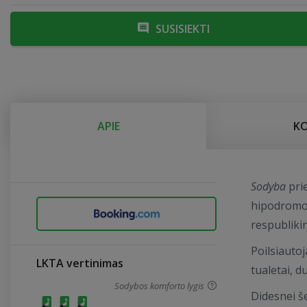
SUSISIEKTI
APIE
K
Sodyba
pri
hipodromo,
respubliki
Poilsiautoj
LKTA vertinimas
tualetai, d
Sodybos komforto lygis
Didesnei š