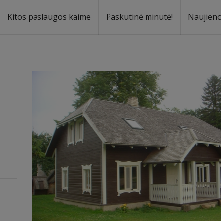
Kitos paslaugos kaime
Paskutinė minutė!
Naujien
a
oma