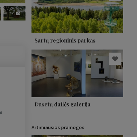
+4
Sartų regioninis parkas
Dusetų dailės galerija
a
Artimiausios pramogos