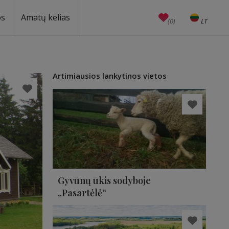
os
Amatų kelias
(0)
LT
EN
Amatai
Edukacijos
Unesco
Artimiausios lankytinos vietos
Gyvūnų ūkis sodyboje
„Pasartėlė“