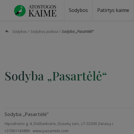
Sodybos
Patirtys kaime
Sodybos prie ežero
Sodybos vestuvėms
Sodybos poilsiui
Vilos, rezidencijos
Sodybos renginiams
Kempingai
Stovyklavietės
Pirties nuom
Baidarių nu
Sodybos
Sodybos poilsiui
Sodyba „Pasartėlė“
Sodyba „Pasartėlė“
Sodyba „Pasartėlė“
Hipodromo g. 4, Didžiadvaris, Dusetų sen., LT-32300 Zarasų r.
+37061143889
www.pasartele.com