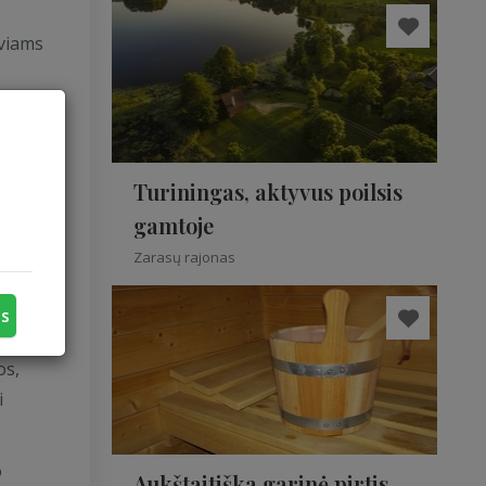
ūviams
inė,
Turiningas, aktyvus poilsis
omoti
gamtoje
s
Zarasų rajonas
us
a
os,
i
o
Aukštaitiška garinė pirtis