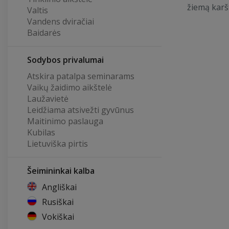
žiemą karš
Valtis
Vandens dviračiai
Baidarės
Sodybos privalumai
Atskira patalpa seminarams
Vaikų žaidimo aikštelė
Laužavietė
Leidžiama atsivežti gyvūnus
Maitinimo paslauga
Kubilas
Lietuviška pirtis
Šeimininkai kalba
Angliškai
Rusiškai
Vokiškai