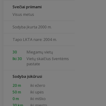
Svečiai priimami
Visus metus
Sodyba įkurta 2000 m.
Tapo LKTA nare: 2004 m.
30
Miegamų vietų
Iki 30
Vietų skaičius šventėms
pastate
Sodyba įsikūrusi
20 m
iki ežero
50 m
iki upės
0 m
iki miško
30 km
iki miesto