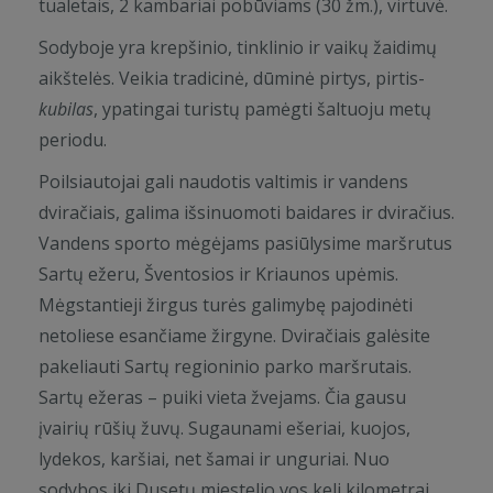
tualetais, 2 kambariai pobūviams (30 žm.), virtuvė.
Sodyboje yra krepšinio, tinklinio ir vaikų žaidimų
aikštelės. Veikia tradicinė, dūminė pirtys, pirtis-
kubilas
, ypatingai turistų pamėgti šaltuoju metų
periodu.
Poilsiautojai gali naudotis valtimis ir vandens
dviračiais, galima išsinuomoti baidares ir dviračius.
Vandens sporto mėgėjams pasiūlysime maršrutus
Sartų ežeru, Šventosios ir Kriaunos upėmis.
Mėgstantieji žirgus turės galimybę pajodinėti
netoliese esančiame žirgyne. Dviračiais galėsite
pakeliauti Sartų regioninio parko maršrutais.
Sartų ežeras – puiki vieta žvejams. Čia gausu
įvairių rūšių žuvų. Sugaunami ešeriai, kuojos,
lydekos, karšiai, net šamai ir unguriai. Nuo
sodybos iki Dusetų miestelio vos keli kilometrai.