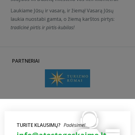
Laukiame Jūsų ir vasarą, ir žiemą! Vasarą Jūsų
laukia nuostabi gamta, o žiemą karštos pirtys:
tradicinė pirtis ir pirtis-kubilas!
PARTNERIAI
TURITE KLAUSIMŲ?
Padėsime!