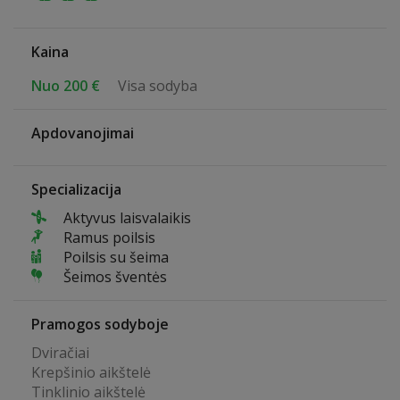
Kaina
Nuo 200 €
Visa sodyba
Apdovanojimai
Specializacija
Aktyvus laisvalaikis
Ramus poilsis
Poilsis su šeima
Šeimos šventės
Pramogos sodyboje
Dviračiai
Krepšinio aikštelė
Tinklinio aikštelė