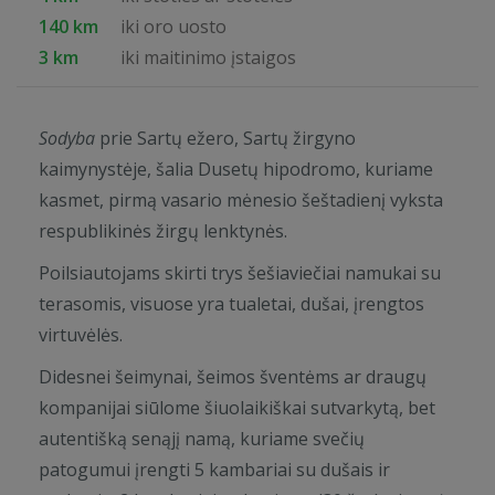
140 km
iki oro uosto
3 km
iki maitinimo įstaigos
Sodyba
prie Sartų ežero, Sartų žirgyno
kaimynystėje, šalia Dusetų hipodromo, kuriame
kasmet, pirmą vasario mėnesio šeštadienį vyksta
respublikinės žirgų lenktynės.
Poilsiautojams skirti trys šešiaviečiai namukai su
terasomis, visuose yra tualetai, dušai, įrengtos
virtuvėlės.
Didesnei šeimynai, šeimos šventėms ar draugų
kompanijai siūlome šiuolaikiškai sutvarkytą, bet
autentišką senąjį namą, kuriame svečių
patogumui įrengti 5 kambariai su dušais ir