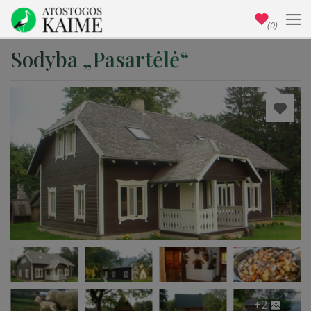
(0)
Sodyba „Pasartėlė“
+2