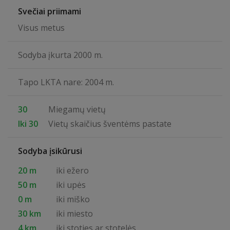
Svečiai priimami
Visus metus
Sodyba įkurta 2000 m.
Tapo LKTA nare: 2004 m.
30
Miegamų vietų
Iki 30
Vietų skaičius šventėms pastate
Sodyba įsikūrusi
20 m
iki ežero
50 m
iki upės
0 m
iki miško
30 km
iki miesto
4 km
iki stoties ar stotelės