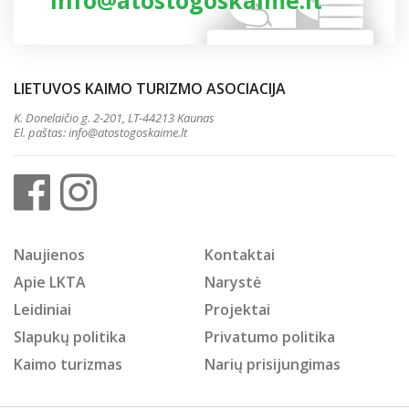
info@atostogoskaime.lt
LIETUVOS KAIMO TURIZMO ASOCIACIJA
K. Donelaičio g. 2-201, LT-44213 Kaunas
El. paštas:
info@atostogoskaime.lt
Naujienos
Kontaktai
Apie LKTA
Narystė
Leidiniai
Projektai
Slapukų politika
Privatumo politika
Kaimo turizmas
Narių prisijungimas