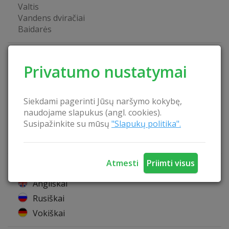
Valtis
Vandens dviračiai
Baidarės
Sodybos privalumai
Privatumo nustatymai
Atskira patalpa seminarams
Vaikų žaidimo aikštelė
Laužavietė
Siekdami pagerinti Jūsų naršymo kokybę,
Leidžiama atsivežti gyvūnus
naudojame slapukus (angl. cookies).
Maitinimo paslauga
Susipažinkite su mūsų
"Slapukų politika".
Kubilas
Lietuviška pirtis
Atmesti
Priimti visus
Šeimininkai kalba
Angliškai
Rusiškai
Vokiškai