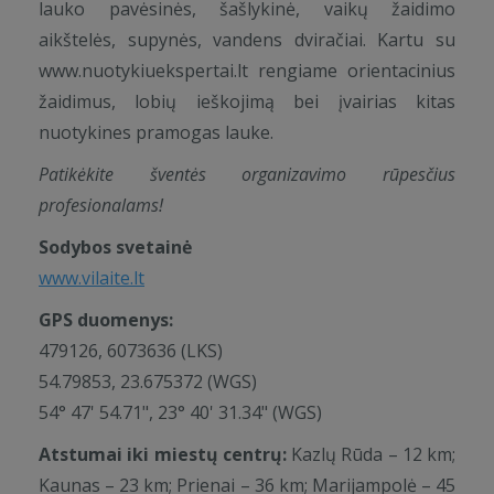
lauko pavėsinės, šašlykinė, vaikų žaidimo
aikštelės, supynės, vandens dviračiai. Kartu su
www.nuotykiuekspertai.lt rengiame orientacinius
žaidimus, lobių ieškojimą bei įvairias kitas
nuotykines pramogas lauke.
Patikėkite šventės organizavimo rūpesčius
profesionalams!
Sodybos svetainė
www.vilaite.lt
GPS duomenys:
479126, 6073636 (LKS)
54.79853, 23.675372 (WGS)
54° 47' 54.71", 23° 40' 31.34" (WGS)
Atstumai iki miestų centrų:
Kazlų Rūda – 12 km;
Kaunas – 23 km; Prienai – 36 km; Marijampolė – 45