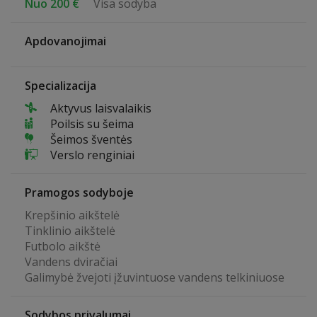
Nuo 200 €
Visa sodyba
Apdovanojimai
Specializacija
Aktyvus laisvalaikis
Poilsis su šeima
Šeimos šventės
Verslo renginiai
Pramogos sodyboje
Krepšinio aikštelė
Tinklinio aikštelė
Futbolo aikštė
Vandens dviračiai
Galimybė žvejoti įžuvintuose vandens telkiniuose
Sodybos privalumai