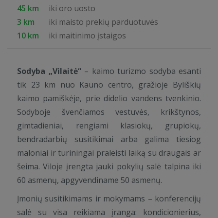
45 km
iki oro uosto
3 km
iki maisto prekių parduotuvės
10 km
iki maitinimo įstaigos
Sodyba „Vilaitė“
– kaimo turizmo sodyba esanti
tik 23 km nuo Kauno centro, gražioje Byliškių
kaimo pamiškėje, prie didelio vandens tvenkinio.
Sodyboje švenčiamos vestuvės, krikštynos,
gimtadieniai, rengiami klasiokų, grupiokų,
bendradarbių susitikimai arba galima tiesiog
maloniai ir turiningai praleisti laiką su draugais ar
šeima. Viloje įrengta jauki pokylių salė talpina iki
60 asmenų, apgyvendiname 50 asmenų.
Įmonių susitikimams ir mokymams – konferencijų
salė su visa reikiama įranga: kondicionierius,