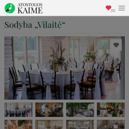
(0)
Sodyba „Vilaitė“
+37