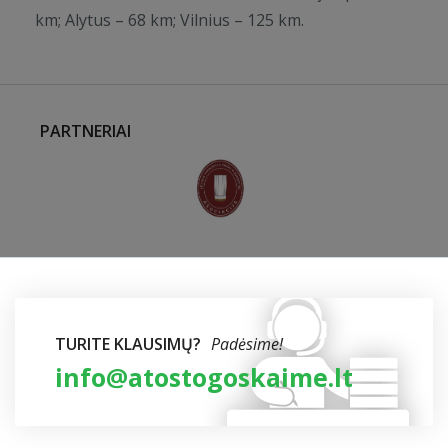
km; Alytus – 68 km; Vilnius – 125 km.
PARTNERIAI
TURITE KLAUSIMŲ?
Padėsime!
info@atostogoskaime.lt