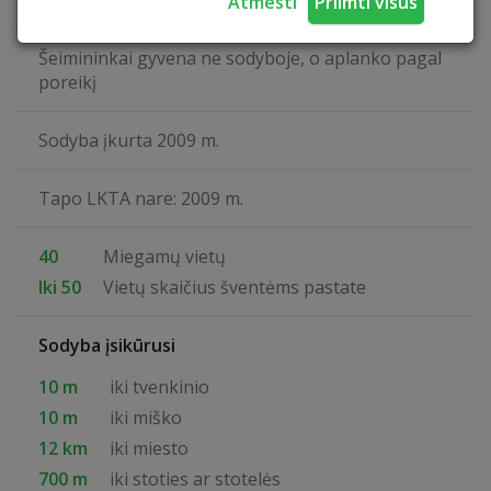
Visus metus
Atmesti
Priimti visus
Šeimininkai gyvena ne sodyboje, o aplanko pagal
poreikį
Sodyba įkurta 2009 m.
Tapo LKTA nare: 2009 m.
40
Miegamų vietų
Iki 50
Vietų skaičius šventėms pastate
Sodyba įsikūrusi
10 m
iki tvenkinio
10 m
iki miško
12 km
iki miesto
700 m
iki stoties ar stotelės