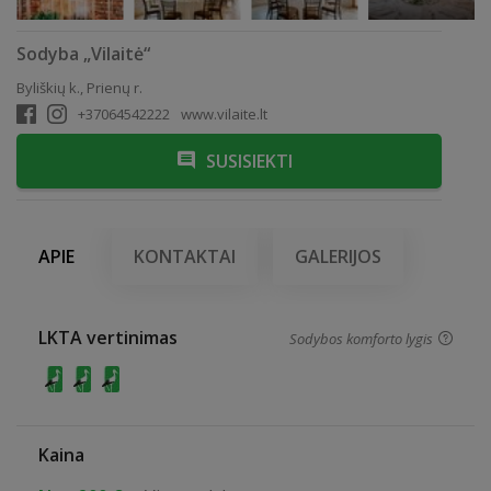
Sodyba „Vilaitė“
Byliškių k., Prienų r.
+37064542222
www.vilaite.lt
SUSISIEKTI
APIE
KONTAKTAI
GALERIJOS
LKTA vertinimas
Sodybos komforto lygis
Kaina