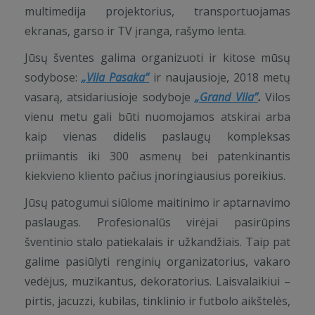
multimedija projektorius, transportuojamas
ekranas, garso ir TV įranga, rašymo lenta.
Jūsų šventes galima organizuoti ir kitose mūsų
sodybose:
„Vila Pasaka
”
ir naujausioje, 2018 metų
vasarą, atsidariusioje sodyboje
„
Grand Vila
”
.
Vilos
vienu metu gali būti nuomojamos atskirai arba
kaip vienas didelis paslaugų kompleksas
priimantis iki 300 asmenų bei patenkinantis
kiekvieno kliento pačius įnoringiausius poreikius.
Jūsų patogumui siūlome maitinimo ir aptarnavimo
paslaugas. Profesionalūs virėjai pasirūpins
šventinio stalo patiekalais ir užkandžiais. Taip pat
galime pasiūlyti renginių organizatorius, vakaro
vedėjus, muzikantus, dekoratorius. Laisvalaikiui –
pirtis, jacuzzi, kubilas, tinklinio ir futbolo aikštelės,