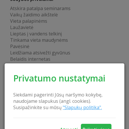
Atskira patalpa seminarams
Vaikų žaidimo aikštelė
Vieta palapinėms
Laužavietė
Lieptas į vandens telkinį
Tinkama vieta maudynėms
Pavėsinė
Leidžiama atsivežti gyvūnus
Belaidis internetas
Maitinimo paslauga
Sukūrinė vonia
Privatumo nustatymai
Šeimininkai kalba
Siekdami pagerinti Jūsų naršymo kokybę,
Angliškai
naudojame slapukus (angl. cookies).
Rusiškai
Susipažinkite su mūsų
"Slapukų politika".
Svečiai priimami