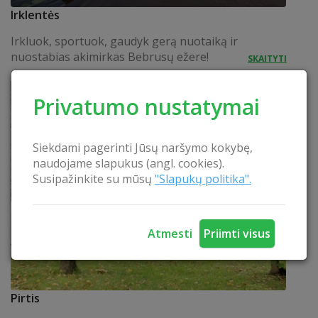
Irklentės
Irkluok, sportuok, gaudyk gerą nuotaiką ir
nuostabias akimirkas Bebrusų ežere!
SKAITYTI
Privatumo nustatymai
Siekdami pagerinti Jūsų naršymo kokybę,
naudojame slapukus (angl. cookies).
Susipažinkite su mūsų
"Slapukų politika".
Atmesti
Priimti visus
Pirtis