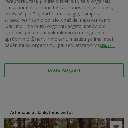
receptorių, taškų, kurie susieti su visais organais.
Tai ypatingieji organų taškai, zonos. Dėl įvairiausių
priežasčių, mūsų darbo, nuovargio, įtampos,
streso, netinkamo poilsio, ypač dėl nepakankamo
judėjimo – tie mūsų organai vargsta, kenčia dėl
įvairiausių blokų, nepakankamo jų energetinio
aprūpinimo. Žinant ir mokant, masažu galima labai
padėti mūsų organizmui pailsėti, atstatyti visus...
SKAITYTI
DAUGIAU (
287
)
Artimiausios lankytinos vietos