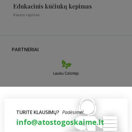
Edukacinis kūčiukų kepimas
Kauno rajonas
PARTNERIAI
TURITE KLAUSIMŲ?
Padėsime!
info@atostogoskaime.lt