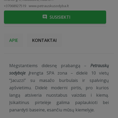
+37068927519
www.petrauskusodyba.lt
SUSISIEKTI
APIE
KONTAKTAI
Mėgstantiems didesnę prabangą –
Petrauskų
sodyboje į
rengta SPA zona – didelė 10 vietų
“Jacuzzi” su masažo burbulais ir spalvingų
apšvietimu. Didelė moderni pirtis, pro kurios
langą atsiveria nuostabus vaizdas i kiemą.
Įsikaitinus pirtelėje galima paplaukioti bei
panardyti baseine, esančiu mūsų kiemelyje.