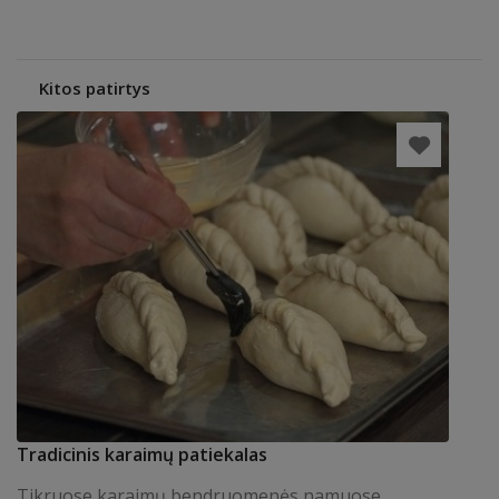
Kitos patirtys
Tradicinis karaimų patiekalas
Tikruose karaimų bendruomenės namuose,