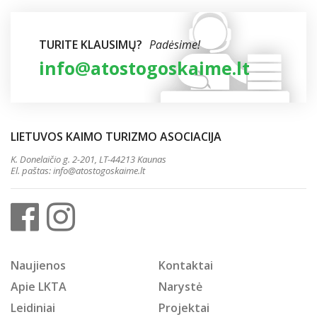
TURITE KLAUSIMŲ?
Padėsime!
info@atostogoskaime.lt
LIETUVOS KAIMO TURIZMO ASOCIACIJA
K. Donelaičio g. 2-201, LT-44213 Kaunas
El. paštas:
info@atostogoskaime.lt
Naujienos
Kontaktai
Apie LKTA
Narystė
Leidiniai
Projektai