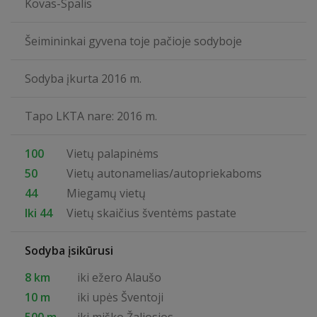
Kovas-Spalis
Šeimininkai gyvena toje pačioje sodyboje
Sodyba įkurta 2016 m.
Tapo LKTA nare: 2016 m.
100
Vietų palapinėms
50
Vietų autonamelias/autopriekaboms
44
Miegamų vietų
Iki 44
Vietų skaičius šventėms pastate
Sodyba įsikūrusi
8 km
iki ežero Alaušo
10 m
iki upės Šventoji