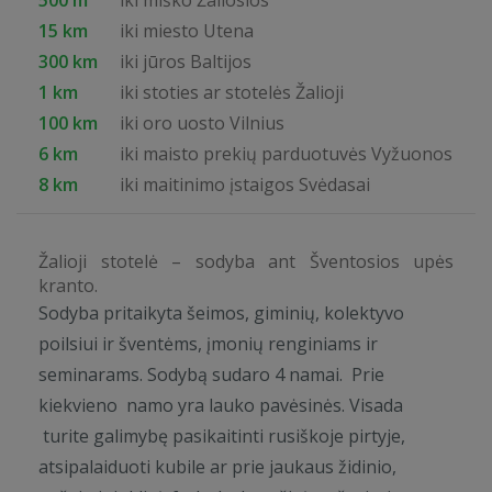
500 m
iki miško Žaliosios
15 km
iki miesto Utena
300 km
iki jūros Baltijos
1 km
iki stoties ar stotelės Žalioji
100 km
iki oro uosto Vilnius
6 km
iki maisto prekių parduotuvės Vyžuonos
8 km
iki maitinimo įstaigos Svėdasai
Žalioji stotelė – sodyba ant Šventosios upės
kranto.
Sodyba pritaikyta šeimos, giminių, kolektyvo
poilsiui ir šventėms, įmonių renginiams ir
seminarams. Sodybą sudaro 4 namai. Prie
kiekvieno namo yra lauko pavėsinės. Visada
turite galimybę pasikaitinti rusiškoje pirtyje,
atsipalaiduoti kubile ar prie jaukaus židinio,