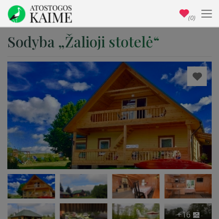
(0)
Sodyba „Žalioji stotelė“
+16