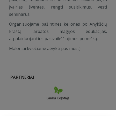
įvairias šventes, rengti susitikimus, vesti
seminarus.
Organizuojame pažintines keliones po Anykščių
kraštą, arbatos magijos edukacijas,
atpalaiduojančius pasivaikščiojimus po mišką.
Maloniai kviečiame atvykti pas mus :)
PARTNERIAI