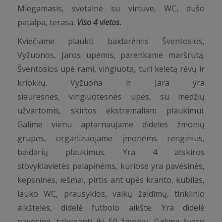
Miegamasis, svetainė su virtuve, WC, dušo
patalpa, terasa.
Viso 4 vietos.
Kviečiame plaukti baidarėmis Šventosios,
Vyžuonos, Jaros upėmis, parenkame maršrutą.
Šventosios upė rami, vingiuota, turi keletą rėvų ir
krioklių. Vyžuona ir Jara yra
siauresnės, vingiuotesnės upės, su medžių
užvartomis, skirtos ekstremaliam plaukimui.
Galime vienu aptarnaujame dideles žmonių
grupes, organizuojame įmonėms renginius,
baidarių plaukimus. Yra 4 atskiros
stovyklavietės palapinėms, kuriose yra pavėsinės,
kepsninės, iešmai, pirtis ant upės kranto, kubilas,
lauko WC, prausyklos, vaikų žaidimų, tinklinio
aikštelės, didelė futbolo aikštė. Yra didelė
pavėsinė, talpinanti iki 50 žmonių. Galima švęsti