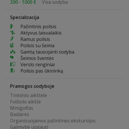
200 - 1000 €
Visa sodyba
Specializacija
Pažintinis poilsis
Aktyvus laisvalaikis
Ramus poilsis
Poilsis su šeima
Gamtą tausojanti sodyba
Šeimos šventės
Verslo renginiai
Poilsis pas ūkininką
Pramogos sodyboje
Tinklinio aikštelė
Futbolo aikštė
Minigolfas
Baidarės
Organizuojamos pažintinės ekskursijos
Galimybė uogauti