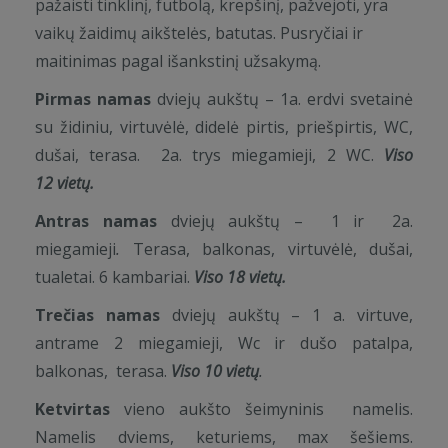
pažaisti tinklinį, futbolą, krepšinį, pažvejoti, yra
vaikų žaidimų aikštelės, batutas. Pusryčiai ir
maitinimas pagal išankstinį užsakymą.
Pirmas namas
dviejų aukštų – 1a. erdvi svetainė
su židiniu, virtuvėlė, didelė pirtis, priešpirtis, WC,
dušai, terasa. 2a. trys miegamieji, 2 WC.
Viso
12 vietų.
Antras namas
dviejų aukštų – 1 ir 2a.
miegamieji
.
Terasa, balkonas, virtuvėlė, dušai,
tualetai. 6 kambariai.
Viso 18 vietų.
Trečias namas
dviejų aukštų – 1 a. virtuve,
antrame 2 miegamieji, Wc ir dušo patalpa,
balkonas, terasa.
Viso 10 vietų
.
Ketvirtas
vieno aukšto šeimyninis namelis.
Namelis dviems, keturiems, max šešiems.