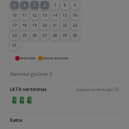
3
4
5
6
7
8
9
10
11
12
13
14
15
16
17
18
19
20
21
22
23
24
25
26
27
28
29
30
31
Rezervuota
Dalinai rezervuota
Naminiai gyvūnai: 0
LKTA vertinimas
Sodybos komforto lygis
Kaina