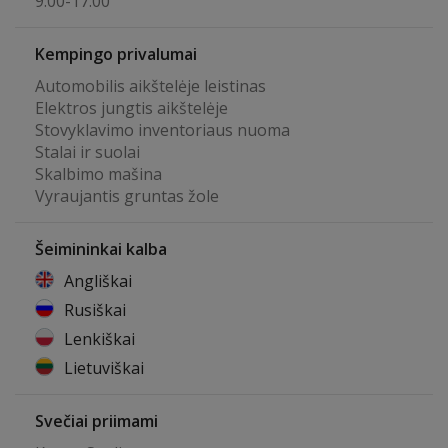
9:00-17:00
Kempingo privalumai
Automobilis aikštelėje leistinas
Elektros jungtis aikštelėje
Stovyklavimo inventoriaus nuoma
Stalai ir suolai
Skalbimo mašina
Vyraujantis gruntas žole
Šeimininkai kalba
Angliškai
Rusiškai
Lenkiškai
Lietuviškai
Svečiai priimami