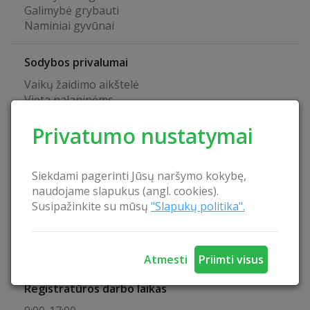
Galimybė grybauti
Naminiai gyvūnai
Sodybos privalumai
Vaikų žaidimo aikštelė
Vieta palapinėms
Laužavietė
Privatumo nustatymai
Lieptas į vandens telkinį
Tinkama vieta maudynėms
Papludimys
Siekdami pagerinti Jūsų naršymo kokybę,
Pavėsinė
naudojame slapukus (angl. cookies).
Maitinimo paslauga
Susipažinkite su mūsų
"Slapukų politika".
Kubilas
Lietuviška pirtis
Draudžiama rūkyti viduje
Registratūra
Atmesti
Priimti visus
Registratūros darbo laikas