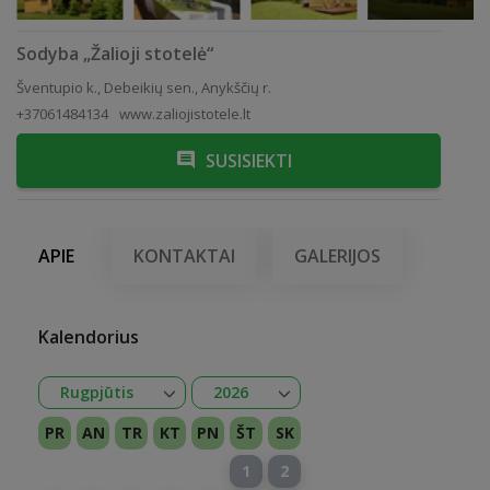
Sodyba „Žalioji stotelė“
Šventupio k., Debeikių sen., Anykščių r.
+37061484134
www.zaliojistotele.lt
SUSISIEKTI
APIE
KONTAKTAI
GALERIJOS
Kalendorius
Atidaryti
Atidaryti
Rugpjūtis
2026
Sausis
Vasaris
Kovas
Balandis
Gegužė
Birželis
Liepa
Rugpjūtis
Rugsėjis
Spalis
Lapkritis
Gruodis
2026
2027
PR
AN
TR
KT
PN
ŠT
SK
1
2