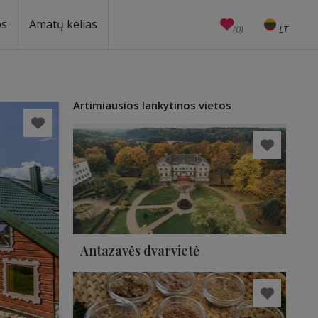
os
Amatų kelias
(0)
LT
EN
Amatai
Edukacijos
Unesco
Artimiausios lankytinos vietos
Antazavės dvarvietė