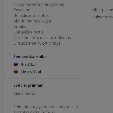
Tinkama vieta maudynėms
Pavėsinė
Mūsų sody
Belaidis internetas
linksmoms
Maitinimo paslauga
Kubilas
Lietuviška pirtis
Turizmo informacijos teikimas
Draudžiama rūkyti viduje
Šeimininkai kalba
Rusiškai
Lietuviškai
Svečiai priimami
Visus metus
Šeimininkai gyvena ne sodyboje, o
aplanko pagal poreikį