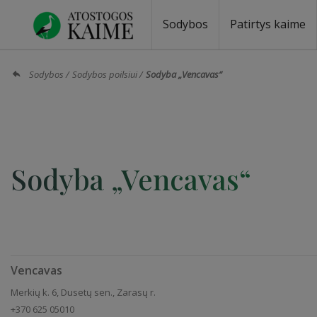
Sodybos
Patirtys kaime
Sodybos prie ežero
Sodybos vestuvėms
Sodybos poilsiui
Vilos, rezidencijos
Sodybos renginiams
Kempingai
Stovyklavietės
Pirties nuom
Baidarių nu
Sodybos
Sodybos poilsiui
Sodyba „Vencavas“
Sodyba „Vencavas“
Vencavas
Merkių k. 6, Dusetų sen., Zarasų r.
+370 625 05010