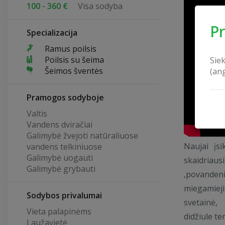
100 - 360 €
Visa sodyba
P
Specializacija
Ramus poilsis
Poilsis su šeima
Sie
Šeimos šventės
(an
Pramogos sodyboje
Valtis
Vandens dviračiai
Galimybė žvejoti natūraliuose
Naujai įs
vandens telkiniuose
Galimybė uogauti
skaidriaus
Galimybė grybauti
,povandeni
miegamiej
Sodybos privalumai
svetainė,
Vieta palapinėms
didžiule te
Laužavietė