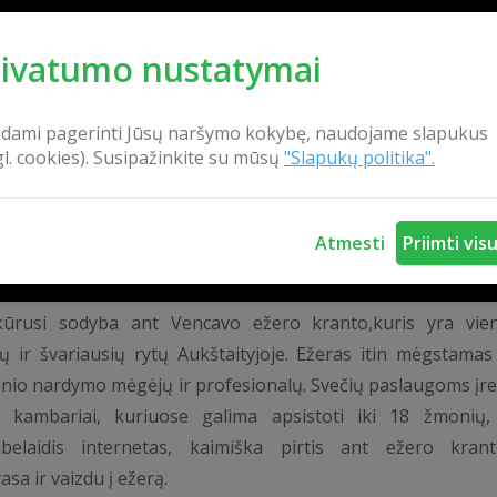
rivatumo nustatymai
kdami pagerinti Jūsų naršymo kokybę, naudojame slapukus
gl. cookies). Susipažinkite su mūsų
"Slapukų politika".
Atmesti
Priimti vis
ikūrusi sodyba ant Vencavo ežero kranto,kuris yra vie
ių ir švariausių rytų Aukštaityjoje. Ežeras itin mėgstamas
nio nardymo mėgėjų ir profesionalų. Svečių paslaugoms įre
i kambariai, kuriuose galima apsistoti iki 18 žmonių,
 belaidis internetas, kaimiška pirtis ant ežero kran
rasa ir vaizdu į ežerą.