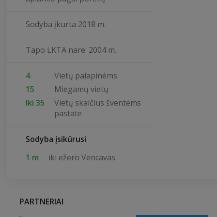
Sodyba įkurta 2018 m.
Tapo LKTA nare: 2004 m.
4
Vietų palapinėms
15
Miegamų vietų
Iki 35
Vietų skaičius šventėms
pastate
Sodyba įsikūrusi
1 m
iki ežero Vencavas
PARTNERIAI