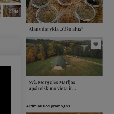
+23
Alaus darykla „Čižo alus“
Švč. Mergelės Marijos
apsireiškimo vieta ir
koplyčia
Artimiausios pramogos