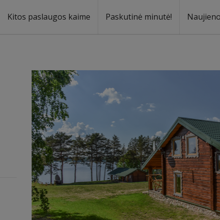
Kitos paslaugos kaime
Paskutinė minutė!
Naujien
a
oma