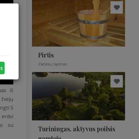
Pirtis
Zarasų rajonas
us
nas iš
 žvejų
ngti 5
 erdvi
to su
Turiningas, aktyvus poilsis
gamtoje