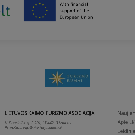
LIETUVOS KAIMO TURIZMO ASOCIACIJA
Naujie
Apie L
K. Donelaičio g. 2-201, LT-44213 Kaunas
El. paštas:
info@atostogoskaime.lt
Leidinia