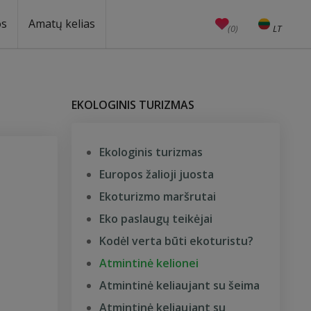
os
Amatų kelias
(0)
LT
EN
Amatai
Edukacijos
Unesco
EKOLOGINIS TURIZMAS
Ekologinis turizmas
Europos žalioji juosta
Ekoturizmo maršrutai
Eko paslaugų teikėjai
Kodėl verta būti ekoturistu?
Atmintinė kelionei
Atmintinė keliaujant su šeima
Atmintinė keliaujant su