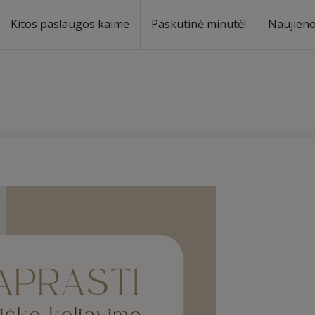
Kitos paslaugos kaime
Paskutinė minutė!
Naujien
a
oma