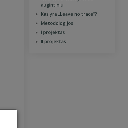
augintiniu
Kas yra „Leave no trace“?
Metodologijos
I projektas
II projektas