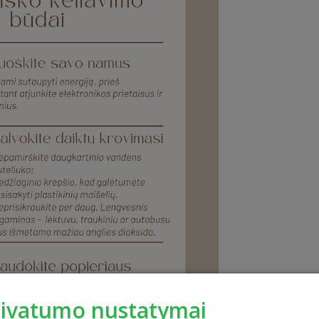
rivatumo nustatymai