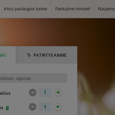
Kitos paslaugos kaime
Paskutinė minutė!
Naujien
a
oma
MAS
PATIRTYS KAIME
ičius
ius