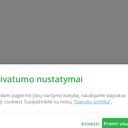
rivatumo nustatymai
kdami pagerinti Jūsų naršymo kokybę, naudojame slapukus
gl. cookies). Susipažinkite su mūsų
"Slapukų politika".
Atmesti
Priimti vis