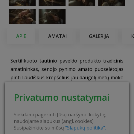
APIE
AMATAI
GALERIJA
Sertifikuoto tautinio paveldo produkto tradicinis
amatininkas, senojo pynimo amato puoselėtojas
pinti liaudiškus krepšelius jau daugelį metų moko
edukacijų metu.
Privatumo nustatymai
Edukacinės programos tikslas
Supažindinti su pynimo amatu, jo istorija, reikšme
Siekdami pagerinti Jūsų naršymo kokybę,
praeityje, dabartyje bei etnine kultūra.
naudojame slapukus (angl. cookies).
Susipažinkite su mūsų
"Slapukų politika".
Veiklos:
Edukacijos metu sužinosite apie pynimo