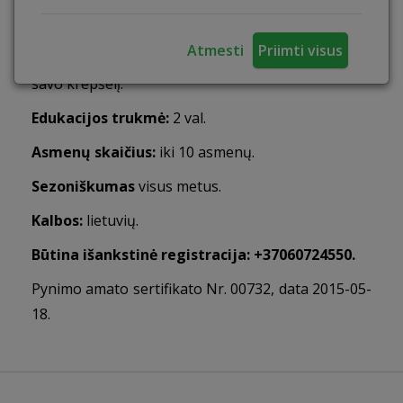
amatą ir skirtingas technikas. Vėliau amatininkas
demonstruos kaip pinti liaudiškus krepšelius iš
Atmesti
Priimti visus
vytelių, o Jūs galėsite išbandyti amatą ir nusipinti
savo krepšelį.
Edukacijos trukmė:
2 val.
Asmenų skaičius:
iki 10 asmenų.
Sezoniškumas
visus metus.
Kalbos:
lietuvių.
Būtina išankstinė registracija: +37060724550.
Pynimo amato sertifikato Nr. 00732, data 2015-05-
18.