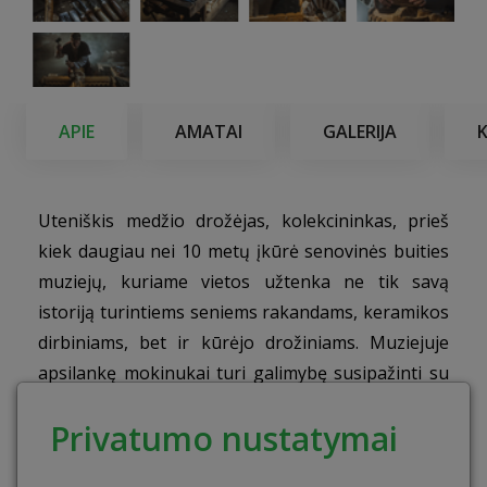
APIE
AMATAI
GALERIJA
Uteniškis medžio drožėjas, kolekcininkas, prieš
kiek daugiau nei 10 metų įkūrė senovinės buities
muziejų, kuriame vietos užtenka ne tik savą
istoriją turintiems seniems rakandams, keramikos
dirbiniams, bet ir kūrėjo drožiniams. Muziejuje
apsilankę mokinukai turi galimybę susipažinti su
iki tol neregėtais daiktais, o vyresnio amžiaus –
Privatumo nustatymai
nugrimzti į širdžiai mielus prisiminimus.
Edukacinės programos tikslas