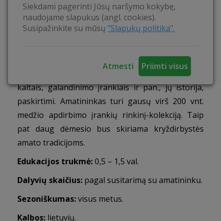
Siekdami pagerinti Jūsų naršymo kokybę,
Supažindinti su įvairiais medžio apdirbimo
naudojame slapukus (angl. cookies).
įrankiais, pristatyti kryždirbystės amatą, jo istoriją
Susipažinkite su mūsų
"Slapukų politika".
ir svarbą mūsų kultūrai.
Veiklos:
Edukacijos metu susipažinsite su
Atmesti
Priimti visus
įrankiais – kirviais, pjūklais, grąžtais, obliais,
kaltais, galandinimo įrankiais ir pan., jų istorija,
paskirtimi. Amatininkas turi gausų virš 200 vnt.
medžio apdirbimo įrankių rinkinį-kolekciją. Taip
pat daug dėmesio bus skiriama kryždirbystės
amato tradicijoms.
Edukacijos trukmė:
0,5 – 1,5 val.
Dalyvių
skaičius:
pagal susitarimą su amatininku.
Sezoniškumas:
visus metus.
Kalbos:
lietuvių.