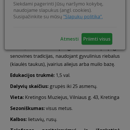
Siekdami pagerinti Jūsų naršymo kokybę,
kūrybiškumą ir naujų pomėgių vystymąsi.
naudojame slapukus (angl. cookies).
Supažindinti su muilo gamybos istorija ir išmokyti
Susipažinkite su mūsų
"Slapukų politika".
jį pasigaminti.
Veiklos:
Dalyvaudami šioje edukacijoje
Atmesti
Priimti visus
susipažinsite su skirtingais muilo gamybos
būdais, išmoksite pasigaminti muilą pagal
senovines tradicijas, naudojant gyvulinius riebalus
(kiaulės taukus), įvairius aliejus arba muilo bazę.
Edukacijos trukmė:
1,5 val.
Dalyvių skaičius:
grupės iki 25 asmenų.
Vieta:
Kretingos Muziejus,
Vilniaus g. 43, Kretinga
Sezoniškumas:
visus metus.
Kalbos:
lietuvių, rusų.