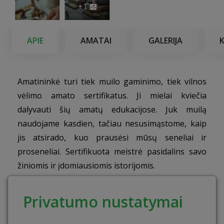
+1
APIE
AMATAI
GALERIJA
Amatininkė turi tiek muilo gaminimo, tiek vilnos
vėlimo amato sertifikatus. Ji mielai kviečia
dalyvauti šių amatų edukacijose. Juk muilą
naudojame kasdien, tačiau nesusimąstome, kaip
jis atsirado, kuo prausėsi mūsų seneliai ir
proseneliai. Sertifikuota meistrė pasidalins savo
žiniomis ir įdomiausiomis istorijomis.
Edukacinės programos tikslas
Privatumo nustatymai
Puoselėti tradicinius amatus, įtraukti vaikus ir
suaugusius į rankdarbių užsiėmimus, skatinti