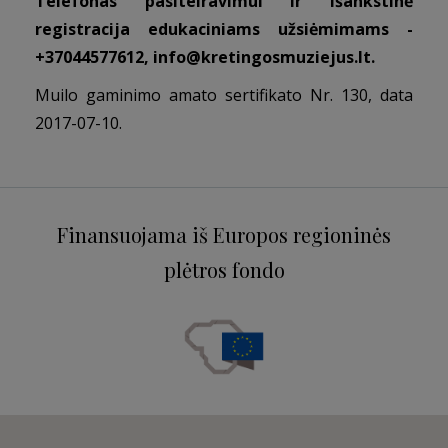
Telefonas pasiteiravimui ir išankstinė
registracija edukaciniams užsiėmimams -
+37044577612,
info@kretingosmuziejus.lt
.
Muilo gaminimo amato sertifikato Nr. 130, data
2017-07-10.
Finansuojama iš Europos regioninės
plėtros fondo