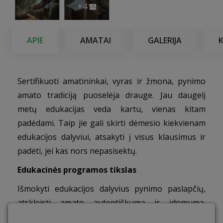
+4
APIE
AMATAI
GALERIJA
Sertifikuoti amatininkai, vyras ir žmona, pynimo
amato tradiciją puoselėja drauge. Jau daugelį
metų edukacijas veda kartu, vienas kitam
padėdami. Taip jie gali skirti dėmesio kiekvienam
edukacijos dalyviui, atsakyti į visus klausimus ir
padėti, jei kas nors nepasisektų.
Edukacinės programos tikslas
Išmokyti edukacijos dalyvius pynimo paslapčių,
atskleisti amato autentiškumą ir įdomumą.
Suteikti galimybę kiekvienam dalyviui išmėginti