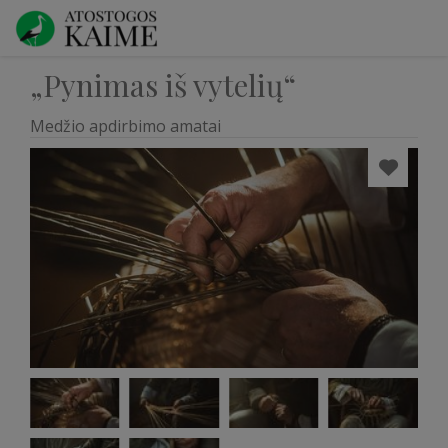
„Pynimas iš vytelių“
Medžio apdirbimo amatai