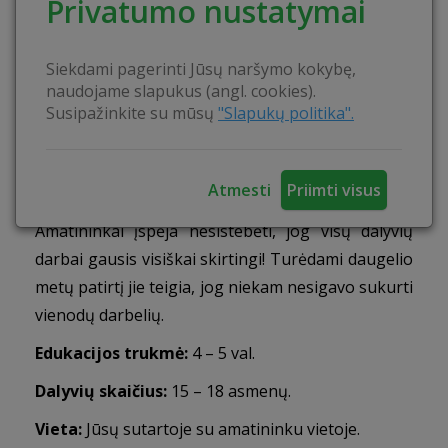
Privatumo nustatymai
amatą savomis rankomis.
Veiklos:
Edukacijos metu susipažinsite su pynimo
Siekdami pagerinti Jūsų naršymo kokybę,
amato istorija. Po to sertifikuoti amatininkai Jums
naudojame slapukus (angl. cookies).
pateiks iš anksto pusiau paruoštus darbelius ir
Susipažinkite su mūsų
"Slapukų politika".
visas reikalingas priemones. Tuomet savo jėgomis
pabaigsite darbelius su amatininkų patarimais ir
Atmesti
Priimti visus
pagalba.
Amatininkai įspėja nesistebėti, jog visų dalyvių
darbai gausis visiškai skirtingi! Turėdami daugelio
metų patirtį jie teigia, jog niekam nesigavo sukurti
vienodų darbelių.
Edukacijos trukmė:
4 – 5 val.
Dalyvių
skaičius:
15 – 18 asmenų.
Vieta:
Jūsų sutartoje su amatininku vietoje.