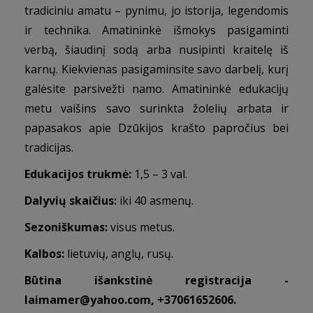
tradiciniu amatu – pynimu, jo istorija, legendomis
ir technika. Amatininkė išmokys pasigaminti
verbą, šiaudinį sodą arba nusipinti kraitelę iš
karnų. Kiekvienas pasigaminsite savo darbelį, kurį
galėsite parsivežti namo. Amatininkė edukacijų
metu vaišins savo surinkta žolelių arbata ir
papasakos apie Dzūkijos krašto papročius bei
tradicijas.
Edukacijos trukmė:
1,5 – 3 val.
Dalyvių skaičius:
iki 40 asmenų.
Sezoniškumas:
visus metus.
Kalbos:
lietuvių, anglų, rusų.
Būtina išankstinė registracija -
laimamer@yahoo.com
, +37061652606.