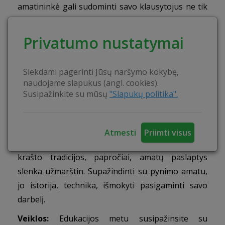
amatininkė gali sudominti savo klausytojus ne tik
pasakojimais, bet praktiškai jiems parodydama
amatą, o kiekvienas norintis – jį gali išbandyti
Privatumo nustatymai
savomis rankomis. Amatininkė edukacijų metu
savo žinias ir meilę lietuviškoms tradicijoms
Siekdami pagerinti Jūsų naršymo kokybę,
perduoda klausytojams bei gali pasiūlyti skirtingų
naudojame slapukus (angl. cookies).
amatų edukacijas.
Susipažinkite su mūsų
"Slapukų politika".
Edukacinės programos tikslas
Atgaivinti, puoselėti ir išsaugoti amatus Dzūkijoje,
Atmesti
Priimti visus
nes su kiekvienais metais kaimai sensta, pamažu
krašto tradicijos, papročiai, amatų paslaptys
slenka užmarštin. Supažindinti su pynimo amatu,
jo istorija, technika, išmokyti pasigaminti savo
darbelį.
Veiklos:
Edukacijos metu susipažinsite su