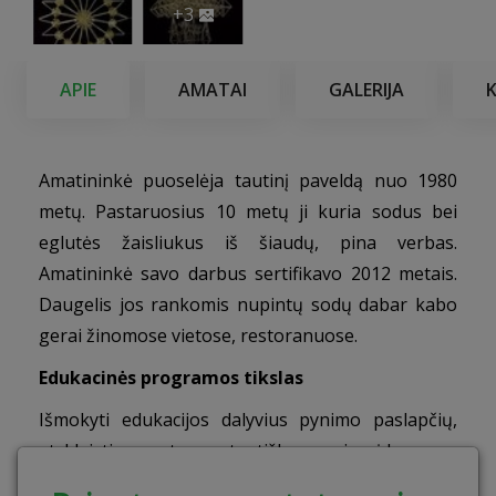
+3
APIE
AMATAI
GALERIJA
Amatininkė puoselėja tautinį paveldą nuo 1980
metų. Pastaruosius 10 metų ji kuria sodus bei
eglutės žaisliukus iš šiaudų, pina verbas.
Amatininkė savo darbus sertifikavo 2012 metais.
Daugelis jos rankomis nupintų sodų dabar kabo
gerai žinomose vietose, restoranuose.
Edukacinės programos tikslas
Išmokyti edukacijos dalyvius pynimo paslapčių,
atskleisti amato autentiškumą ir įdomumą.
Suteikti galimybę kiekvienam dalyviui išmėginti