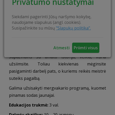
Privatumo nustatymai
amatą savomis rankomis.
Veiklos:
Dalyviai kviečiami iš anksto sutarti ar
Siekdami pagerinti Jūsų naršymo kokybę,
norės rišti sodą, ar gaminti kalėdinius žaisliukus iš
naudojame slapukus (angl. cookies).
šiaudų. Reikalingomis medžiagomis pasirūpins
Susipažinkite su mūsų
"Slapukų politika".
amatininkė – šiaudais, siūlais, adatomis, žirklėmis.
Atvykę į edukaciją, rasite jau paruoštas
Atmesti
Priimti visus
priemones. Amatininkė edukacijos pradžioje
supažindins su amato istorija, veikla, kuria
užsiimsite. Toliau kiekvienas mėginsite
pasigaminti darbelį pats, o kuriems reikės meistrė
suteiks pagalbą.
Galima užsisakyti mergvakario programą, kuomet
pinamas sodas jaunajai.
Edukacijos trukmė:
3 val.
Dalyvių
skaičius:
10 – 20 asmenų.