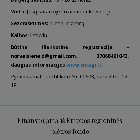
Vieta:
Jūsų sutartoje su amatininku vietoje.
Sezoniškumas:
rudenį ir žiemą.
Kalbos:
lietuvių.
Būtina išankstinė registracija -
norvaisiene.d@gmail.com
, +37068491043,
daugiau informacijos
www.smagi.lt
.
Pynimo amato sertifikato Nr. 00508, data 2012-12-
18.
Finansuojama iš Europos regioninės
plėtros fondo